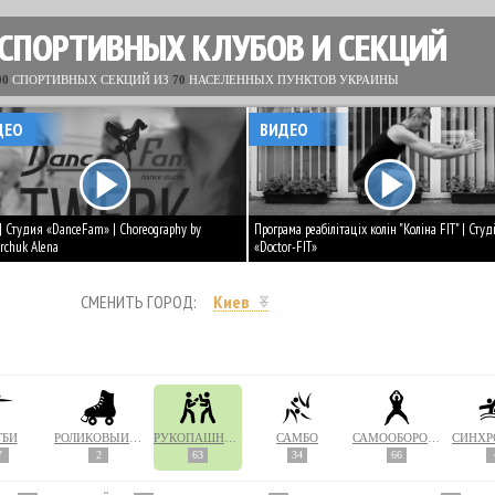
 СПОРТИВНЫХ КЛУБОВ И СЕКЦИЙ
00
СПОРТИВНЫХ СЕКЦИЙ ИЗ
70
НАСЕЛЕННЫХ ПУНКТОВ УКРАИНЫ
ДЕО
ВИДЕО
 | Студия «DanceFam» | Choreography by
Програма реабілітаціх колін "Коліна FIT" | Студ
rchuk Alena
«Doctor-FIT»
СМЕНИТЬ ГОРОД:
Киев
ГБИ
РОЛИКОВЫЙ СПОРТ
РУКОПАШНЫЙ БОЙ
САМБО
САМООБОРОНА
7
2
63
34
66