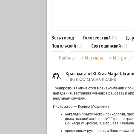
Весь город
Голосеевский
(9)
Дар
Подольский
(6)
Святошинский
(4)
Районы
Массивы
Метро
(R 
Крав мага в IKI Krav Maga Ukrain
IKI KRAV MAGA UKRAINE
Тренировки заключаются в ознакомлении с ос
нападения, заставляя учеников работать и ап
реальным случаям.
Инструктор — Ксения Мошихина:
бакалавр практической психологии, про
двигательной активности", "тренер крав
Edukacja w Sporcie), г. Варшава, Поль
прикладным рукопашным боем и самооб