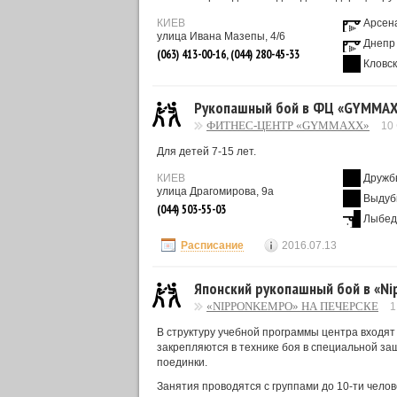
КИЕВ
Арсен
улица Ивана Мазепы, 4/6
Днепр
(063) 413-00-16, (044) 280-45-33
Кловс
Рукопашный бой в ФЦ «GYMMA
ФИТНЕС-ЦЕНТР «GYMMAXX»
10
Для детей 7-15 лет.
КИЕВ
Дружб
улица Драгомирова, 9а
Выдуб
(044) 503-55-03
Лыбед
Расписание
2016.07.13
Японский рукопашный бой в «N
«NIPPONKEMPO» НА ПЕЧЕРСКЕ
1
В структуру учебной программы центра входят 
закрепляются в технике боя в специальной за
поединки.
Занятия проводятся с группами до 10-ти чело