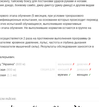
боксингу, тайскому боксу для постановки ударов руками и ногами.
ие дзюдо, боевому самбо, джиу-джитсу (джиу-джицу) и другим видам
ервого этапа обучения (5 месяцев, при условии трехразового
лификационные испытания, на основании которых происходит перевод
м этих испытаний обучающиеся, выполнившие нормативные
 этапа обучения. Не выполнившие норматив остаются в группе на
осуществляется 2 раза на протяжении выполнения программы (в
ателям: кровяное давление, пульс, частота и глубина дыхания
 (показатели мышечной силы). Результаты обследования заносятся в
алерьевич.
 "Украина"
(600 м)
мальчиков
✗
девочек
✗
СЕКЦИЯ ДЛЯ
юношей
✗
девушек
✗
ская
(900 м)
мужчин
✓
женщин
✓
ская
(1.1 км)
КОМ РАЙОНЕ: