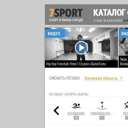
КАТАЛОГ
У НАС В КАТАЛОГЕ
69
ВИДЕО
ВИ
Тверк
Hip-hop Freestyle Hmel | Студия «DanceFam»
Bonda
СМЕНИТЬ РЕГИОН:
Киевская область
ПО ВИДУ СПОРТА (КИЕВ):
ПАРУСНЫЙ СПОРТ
ПЕЙНТБОЛ
ПИЛАТЕС
ПЛАВАНИЕ
ПРЫЖКИ НА БАТУТЕ
РЕ
1
110
49
5