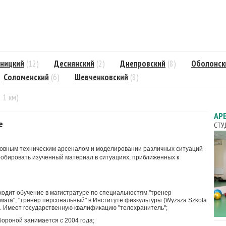
ницкий
(12)
Деснянский
(2)
Днепровский
(8)
Оболонск
Соломенский
(6)
Шевченковский
(8)
= 1 км)
АР
e
СТУ
новным техническим арсеналом и моделировании различных ситуаций
робировать изученный материал в ситуациях, приближенных к
ходит обучение в магистратуре по специальностям "тренер
 мага", "тренер персональный" в Институте физкультуры (Wyższa Szkoła
ша. Имеет государственную квалификацию "телохранитель";
ороной занимается с 2004 года;