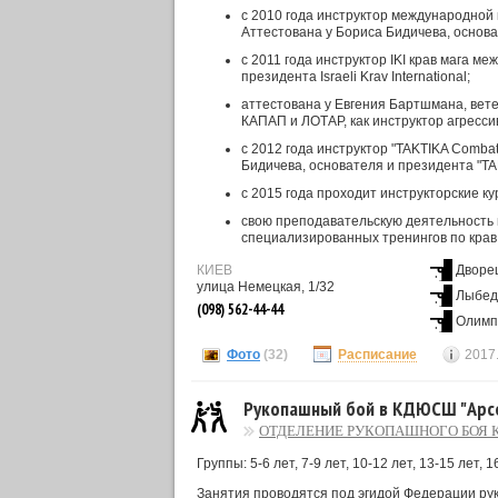
с 2010 года инструктор международной 
Аттестована у Бориса Бидичева, основа
с 2011 года инструктор IKI крав мага 
президента Israeli Krav International;
аттестована у Евгения Бартшмана, вет
КАПАП и ЛОТАР, как инструктор агресси
с 2012 года инструктор "TAKTIKA Combativ
Бидичева, основателя и президента "TA
с 2015 года проходит инструкторские к
свою преподавательскую деятельность 
специализированных тренингов по крав
КИЕВ
Дворец
улица Немецкая, 1/32
Лыбед
(098) 562-44-44
Олимп
Фото
(32)
Расписание
2017
Рукопашный бой в КДЮСШ "Арс
ОТДЕЛЕНИЕ РУКОПАШНОГО БОЯ 
Группы: 5-6 лет, 7-9 лет, 10-12 лет, 13-15 лет, 1
Занятия проводятся под эгидой Федерации ру