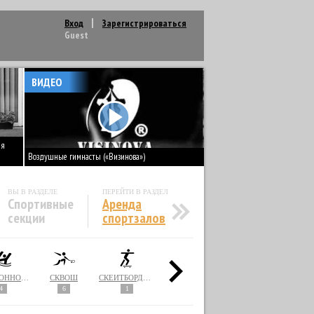
Вход
Зарегистрироваться
Guest
ВИДЕО
ія
Воздушные гимнасты («Визинова»)
ВЫ В РАЗДЕЛЕ
ПЕРЕЙТИ В РАЗДЕЛ
Спортивные
Аренда
секции
спортзалов
СИНХРОННОЕ ПЛАВАНИЕ
СКВОШ
СКЕЙТБОРДИНГ
СНОУБОРДИНГ
СОФТБОЛ
4
6
1
1
2