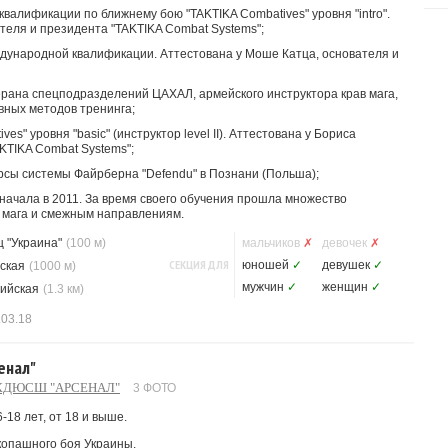
квалификации по ближнему бою "TAKTIKA Combatives" уровня "intro".
теля и президента "TAKTIKA Combat Systems";
международной квалификации. Аттестована у Моше Катца, основателя и
ерана спецподразделений ЦАХАЛ, армейского инструктора крав мага,
вных методов тренинга;
es" уровня "basic" (инструктор level II). Аттестована у Бориса
KTIKA Combat Systems";
урсы системы Файрберна "Defendu" в Познани (Польша);
начала в 2011. За время своего обучения прошла множество
 мага и смежным направлениям.
 "Украина"
(100 м)
мальчиков
✗
девочек
✗
СЕКЦИЯ ДЛЯ
юношей
✓
девушек
✓
ская
(1000 м)
мужчин
✓
женщин
✓
ийская
(1.3 км)
.03.18
енал"
КДЮСШ "АРСЕНАЛ"
3 ФОТО
6-18 лет, от 18 и выше.
копашного боя Украины.