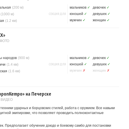
альная
(200 м)
мальчиков
✓
девочек
✓
СЕКЦИЯ ДЛЯ
юношей
✓
девушек
✓
(1000 м)
мужчин
✓
женщин
✓
кая
(1.2 км)
XX»
 ФОТО
ы народов
(900 м)
мальчиков
✓
девочек
✓
СЕКЦИЯ ДЛЯ
юношей
✓
девушек
✓
ичи
(1.4 км)
мужчин
✗
женщин
✗
ская
(1.6 км)
ipponKempo» на Печерске
 ВИДЕО
техники ударных и борцовских стилей, работа с оружием. Все навыки
щитной экипировке, что позволяет проводить полноконтактные
век. Предполагает обучение дзюдо и боевому самбо для постановки