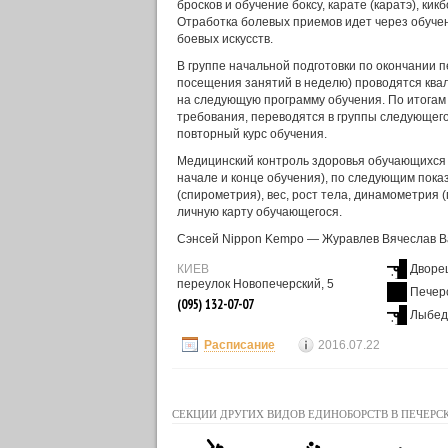
бросков и обучение боксу, карате (каратэ), кик
Отработка болевых приемов идет через обучен
боевых искусств.
В группе начальной подготовки по окончании п
посещения занятий в неделю) проводятся ква
на следующую программу обучения. По итога
требования, переводятся в группы следующего
повторный курс обучения.
Медицинский контроль здоровья обучающихся 
начале и конце обучения), по следующим показ
(спирометрия), вес, рост тела, динамометрия
личную карту обучающегося.
Сэнсей Nippon Kempo — Журавлев Вячеслав В
КИЕВ
Дворец
переулок Новопечерский, 5
Печер
(095) 132-07-07
Лыбед
Расписание
2016.07.22
СЕКЦИИ ДРУГИХ ВИДОВ ЕДИНОБОРСТВ В ПЕЧЕРС