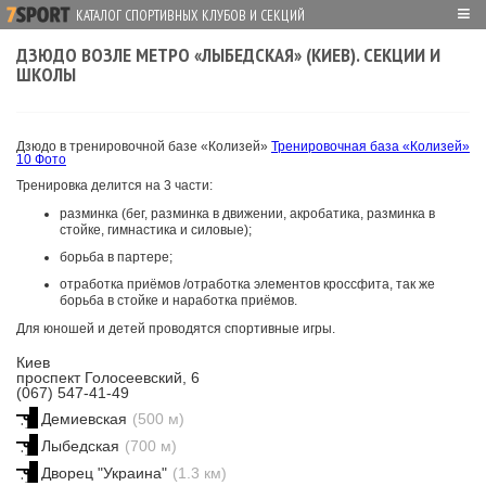
≡
КАТАЛОГ СПОРТИВНЫХ КЛУБОВ И СЕКЦИЙ
ДЗЮДО ВОЗЛЕ МЕТРО «ЛЫБЕДСКАЯ» (КИЕВ). СЕКЦИИ И
ШКОЛЫ
Дзюдо в тренировочной базе «Колизей»
Тренировочная база «Колизей»
10 Фото
Тренировка делится на 3 части:
разминка (бег, разминка в движении, акробатика, разминка в
стойке, гимнастика и силовые);
борьба в партере;
отработка приёмов /отработка элементов кроссфита, так же
борьба в стойке и наработка приёмов.
Для юношей и детей проводятся спортивные игры.
Киев
проспект Голосеевский, 6
(067) 547-41-49
Демиевская
(500 м)
Лыбедская
(700 м)
Дворец "Украина"
(1.3 км)