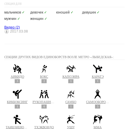
СЕКЦИЯ ДЛЯ
мальчиков
✓
девочек
✓
юношей
✓
девушек
✓
мужчин
✓
женщин
✓
Видео
(2)
2017.03.08
СЕКЦИИ ДРУГИХ ВИДОВ ЕДИНОБОРСТВ ВОЗЛЕ МЕТРО «ЛЫБЕДСКАЯ»:
АЙКИДО
БОКС
КАПОЭЙРА
КАРАТЭ
3
2
1
1
КИКБОКСИНГ
РУКОПАШНЫЙ БОЙ
САМБО
САМООБОРОНА
1
6
1
5
ТАЙЦЗИЦЮАНЬ
ТХЭКВОНДО
УШУ
MMA