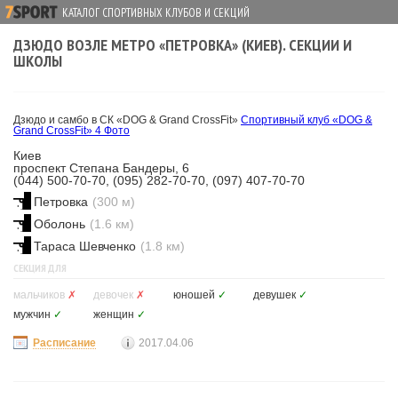
КАТАЛОГ СПОРТИВНЫХ КЛУБОВ И СЕКЦИЙ
ДЗЮДО ВОЗЛЕ МЕТРО «ПЕТРОВКА» (КИЕВ). СЕКЦИИ И
ШКОЛЫ
Дзюдо и самбо в СК «DOG & Grand CrossFit»
Спортивный клуб «DOG &
Grand CrossFit»
4 Фото
Киев
проспект Степана Бандеры, 6
(044) 500-70-70, (095) 282-70-70, (097) 407-70-70
Петровка
(300 м)
Оболонь
(1.6 км)
Тараса Шевченко
(1.8 км)
СЕКЦИЯ ДЛЯ
мальчиков
✗
девочек
✗
юношей
✓
девушек
✓
мужчин
✓
женщин
✓
Расписание
2017.04.06