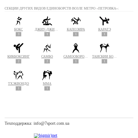
СЕКЦИИ ДРУГИХ ВИДОВ ЕДИНОБОРСТВ ВОЗЛЕ МЕТРО «ПЕТРОВКА»:
БОКС
ДЖИУ-ДЖИТСУ
КАПОЭЙРА
КАРАТЭ
3
1
1
1
КИКБОКСИНГ
САМБО
САМООБОРОНА
ТАЙСКИЙ БОКС (МУАЙ ТАЙ)
2
2
1
1
ТХЭКВОНДО
MMA
1
1
Техподдержка:
info@7sport.com.ua