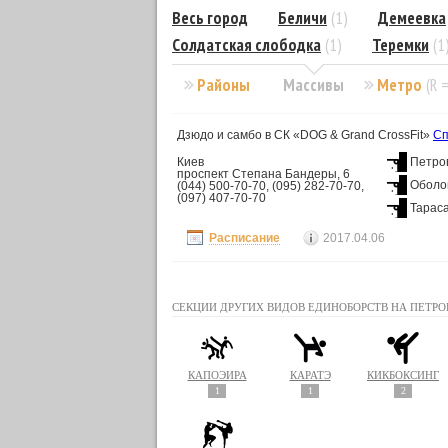
Весь город
Беличи
(1)
Демеевка
Солдатская слободка
(1)
Теремки
(1
Районы
Массивы
Метро
(R 
Дзюдо и самбо в СК «DOG & Grand CrossFit»
Сп
Киев
Петро
проспект Степана Бандеры, 6
Оболо
(044) 500-70-70, (095) 282-70-70,
(097) 407-70-70
Тарас
Расписание
2017.04.06
СЕКЦИИ ДРУГИХ ВИДОВ ЕДИНОБОРСТВ НА ПЕТРО
КАПОЭЙРА
КАРАТЭ
КИКБОКСИНГ
1
1
2