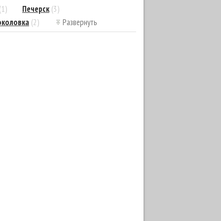
(1)
Печерск
(3)
околовка
(2)
Развернуть