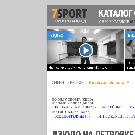
КАТАЛОГ
У НАС В КАТАЛОГЕ
69
ВИДЕО
ВИ
Тверк
Hip-hop Freestyle Hmel | Студия «DanceFam»
Bonda
СМЕНИТЬ РЕГИОН:
Киевская область
ПО ВИДУ СПОРТА (КИЕВ):
ПО НАЗНАЧЕНИЮ (КИЕВ):
ВОДНОЕ ПОЛО
4
ВОДНОЛЫЖНЫЙ СПОРТ
1
ВОЛЕЙБОЛ
19
ВОЛЬНАЯ БОРЬ
ТРЕНАЖЕРНЫЕ ЗАЛЫ
129
БАССЕЙНЫ
43
КА
НЫЙ БОЙ
63
САМБО
34
САМООБОРОНА
66
СИНХРОННОЕ ПЛАВАНИЕ
4
ПО ТИПУ КЛУБА (КИЕВ):
ВСЕ СПОРТКЛУБЫ
877
ФИТНЕС-КЛУБЫ И ФИТ
ДЗЮДО НА ПЕТРОВКЕ 