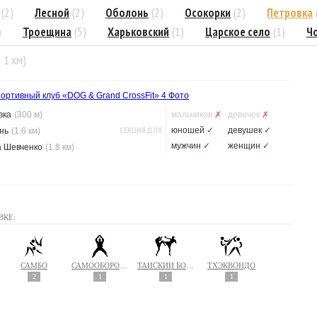
(2)
Лесной
(2)
Оболонь
(2)
Осокорки
(2)
Петровка
)
Троещина
(5)
Харьковский
(1)
Царское село
(1)
Ч
= 1 км)
ортивный клуб «DOG & Grand CrossFit»
4 Фото
вка
(300 м)
мальчиков
✗
девочек
✗
СЕКЦИЯ ДЛЯ
юношей
✓
девушек
✓
нь
(1.6 км)
мужчин
✓
женщин
✓
а Шевченко
(1.8 км)
ВКЕ:
САМБО
САМООБОРОНА
ТАЙСКИЙ БОКС (МУАЙ ТАЙ)
ТХЭКВОНДО
2
1
1
1