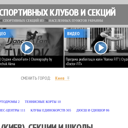
 СПОРТИВНЫХ КЛУБОВ И СЕКЦИЙ
00
СПОРТИВНЫХ СЕКЦИЙ ИЗ
70
НАСЕЛЕННЫХ ПУНКТОВ УКРАИНЫ
ДЕО
ВИДЕО
 | Студия «DanceFam» | Choreography by
Програма реабілітаціх колін "Коліна FIT" | Студ
rchuk Alena
«Doctor-FIT»
СМЕНИТЬ ГОРОД:
Киев
БА
9
ВЬЕТ ВО ДАО
1
ГАНДБОЛ
2
ГИМНАСТИКА
136
ГРЕКО-РИМСКАЯ БО
РТОДРОМЫ
2
ТЕННИСНЫЕ КОРТЫ
10
СКВОШ
6
СКЕЙТБОРДИНГ
1
СНОУБОРДИНГ
1
СОФТБОЛ
2
СПОРТИВНА
НЕС-ЦЕНТРЫ
111
КЛУБЫ ЕДИНОБОРСТВ
305
ДЮСШ И СДЮШОР
86
(КИЕВ). СЕКЦИИ И ШКОЛЫ