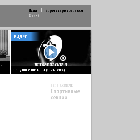
Вход
Зарегистрироваться
Guest
ВИДЕО
ія
Воздушные гимнасты («Визинова»)
ВЫ В РАЗДЕЛЕ
Спортивные
секции
РЬБА
9
ДАРТС
1
ДЖИТКУНДО
1
Я ГИМНАСТИКА
7
СТРЕЛЬБА
6