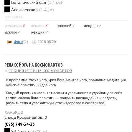
Ботанический сад
(1.4 км)
Алексеевская
(1.4 км)
СЕКЦИЯ ДЛЯ
мальчиков
✗
девочек
✗
юношей
✓
девушек
✓
мужчин
✓
женщин
✓
Фото
(1)
2016.08.29
РЕЛАКС ЙОГА НА КОСМОНАВТОВ
СЕКЦИЯ ЙОГИ НА КОСМОНАВТОВ
В программе: хатха йога, крия йога, мантра йога, пранаяма, медитация,
женские практики, нидра йога.
Каждый практик выполняет асаны и упражнения в удобном для себя
темпе. Задача йога-практики — получить наслаждение и радость,
развить тело и успокоить ум, стать здоровее и счастливее.
ХАРЬКОВ
улица Космонавтов, 3
(095) 749-34-35
23 Августа
(700 м)