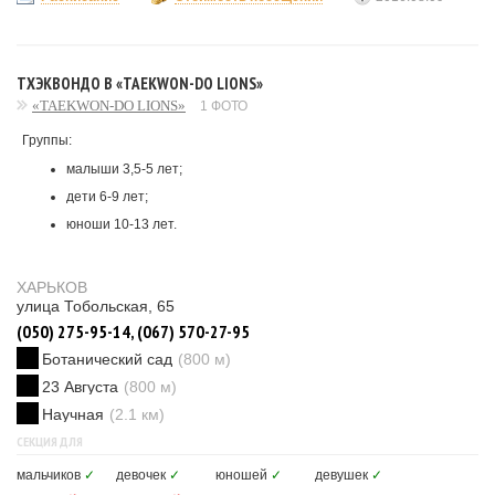
ТХЭКВОНДО В «TAEKWON-DO LIONS»
«TAEKWON-DO LIONS»
1 ФОТО
Группы:
малыши 3,5-5 лет;
дети 6-9 лет;
юноши 10-13 лет.
ХАРЬКОВ
улица Тобольская, 65
(050) 275-95-14, (067) 570-27-95
Ботанический сад
(800 м)
23 Августа
(800 м)
Научная
(2.1 км)
СЕКЦИЯ ДЛЯ
мальчиков
✓
девочек
✓
юношей
✓
девушек
✓