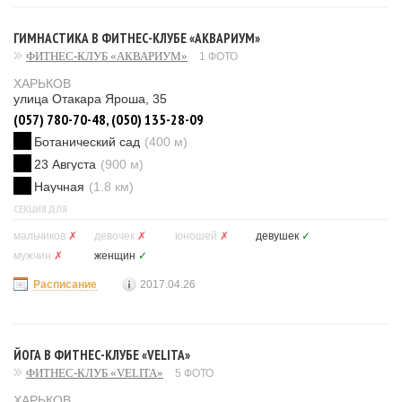
ГИМНАСТИКА В ФИТНЕС-КЛУБЕ «АКВАРИУМ»
ФИТНЕС-КЛУБ «АКВАРИУМ»
1 ФОТО
ХАРЬКОВ
улица Отакара Яроша, 35
(057) 780-70-48, (050) 135-28-09
Ботанический сад
(400 м)
23 Августа
(900 м)
Научная
(1.8 км)
СЕКЦИЯ ДЛЯ
мальчиков
✗
девочек
✗
юношей
✗
девушек
✓
мужчин
✗
женщин
✓
Расписание
2017.04.26
ЙОГА В ФИТНЕС-КЛУБЕ «VELITA»
ФИТНЕС-КЛУБ «VELITA»
5 ФОТО
ХАРЬКОВ