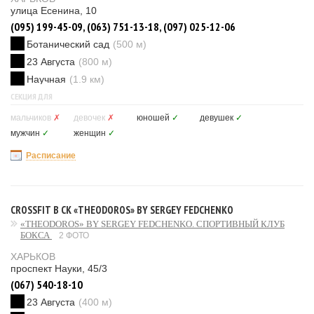
улица Есенина, 10
(095) 199-45-09, (063) 751-13-18, (097) 025-12-06
Ботанический сад
(500 м)
23 Августа
(800 м)
Научная
(1.9 км)
СЕКЦИЯ ДЛЯ
мальчиков
✗
девочек
✗
юношей
✓
девушек
✓
мужчин
✓
женщин
✓
Расписание
CROSSFIT В СК «THEODOROS» BY SERGEY FEDCHENKO
«THEODOROS» BY SERGEY FEDCHENKO. CПОРТИВНЫЙ КЛУБ
БОКСА
2 ФОТО
ХАРЬКОВ
проспект Науки, 45/3
(067) 540-18-10
23 Августа
(400 м)