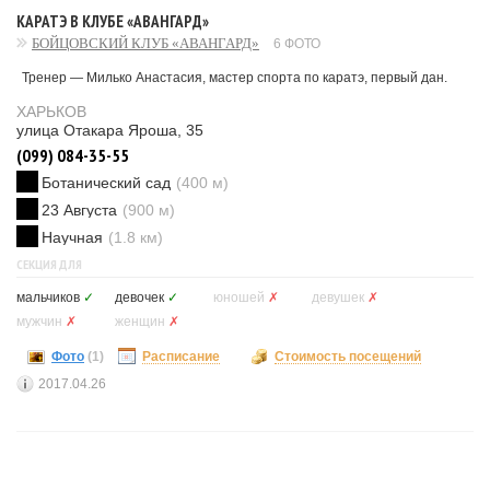
КАРАТЭ В КЛУБЕ «АВАНГАРД»
БОЙЦОВСКИЙ КЛУБ «АВАНГАРД»
6 ФОТО
Тренер — Милько Анастасия, мастер спорта по каратэ, первый дан.
ХАРЬКОВ
улица Отакара Яроша, 35
(099) 084-35-55
Ботанический сад
(400 м)
23 Августа
(900 м)
Научная
(1.8 км)
СЕКЦИЯ ДЛЯ
мальчиков
✓
девочек
✓
юношей
✗
девушек
✗
мужчин
✗
женщин
✗
Фото
(1)
Расписание
Стоимость посещений
2017.04.26