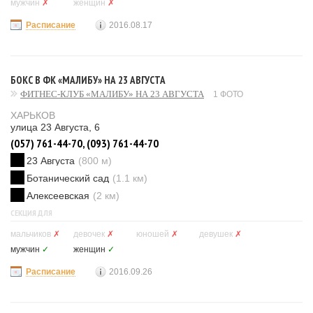
мужчин
✗
женщин
✗
Расписание
2016.08.17
БОКС В ФК «МАЛИБУ» НА 23 АВГУСТА
ФИТНЕС-КЛУБ «МАЛИБУ» НА 23 АВГУСТА
1 ФОТО
ХАРЬКОВ
улица 23 Августа, 6
(057) 761-44-70, (093) 761-44-70
23 Августа
(800 м)
Ботанический сад
(1.1 км)
Алексеевская
(2 км)
СЕКЦИЯ ДЛЯ
мальчиков
✗
девочек
✗
юношей
✗
девушек
✗
мужчин
✓
женщин
✓
Расписание
2016.09.26