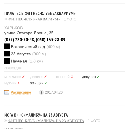
ПИЛАТЕС В ФИТНЕС-КЛУБЕ «АКВАРИУМ»
ФИТНЕС-КЛУБ «АКВАРИУМ»
1 ФОТО
ХАРЬКОВ
улица Отакара Яроша, 35
(057) 780-70-48, (050) 135-28-09
Ботанический сад
(400 м)
23 Августа
(900 м)
Научная
(1.8 км)
СЕКЦИЯ ДЛЯ
мальчиков
✗
девочек
✗
юношей
✗
девушек
✓
мужчин
✗
женщин
✓
Расписание
2017.04.26
ЙОГА В ФК «МАЛИБУ» НА 23 АВГУСТА
ФИТНЕС-КЛУБ «МАЛИБУ» НА 23 АВГУСТА
1 ФОТО