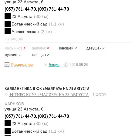
улица 23 Августа, 6
(057) 761-44-70, (093) 761-44-70
23 Августа
(800 м)
Ботанический сад
(1.1 км)
Алексеевская
(2 км)
СЕКЦИЯ ДЛЯ
мальчиков
✗
девочек
✗
юношей
✓
девушек
✓
мужчин
✓
женщин
✓
Расписание
Акция
2016.09.26
КАЛЛАНЕТИКА В ФК «МАЛИБУ» НА 23 АВГУСТА
ФИТНЕС-КЛУБ «МАЛИБУ» НА 23 АВГУСТА
1 ФОТО
ХАРЬКОВ
улица 23 Августа, 6
(057) 761-44-70, (093) 761-44-70
23 Августа
(800 м)
Ботанический сад
(1.1 км)