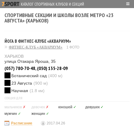
≡
КАТАЛОГ СПОРТИВНЫХ КЛУБОВ И СЕКЦИЙ
СПОРТИВНЫЕ СЕКЦИИ И ШКОЛЫ ВОЗЛЕ МЕТРО «23
АВГУСТА» (ХАРЬКОВ)
ЙОГА В ФИТНЕС-КЛУБЕ «АКВАРИУМ»
ФИТНЕС-КЛУБ «АКВАРИУМ»
1 ФОТО
ХАРЬКОВ
улица Отакара Яроша, 35
(057) 780-70-48, (050) 135-28-09
Ботанический сад
(400 м)
23 Августа
(900 м)
Научная
(1.8 км)
СЕКЦИЯ ДЛЯ
мальчиков
✗
девочек
✗
юношей
✓
девушек
✓
мужчин
✓
женщин
✓
Расписание
2017.04.26