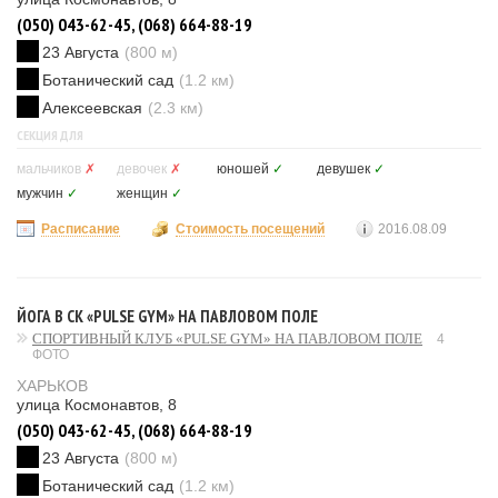
(050) 043-62-45, (068) 664-88-19
23 Августа
(800 м)
Ботанический сад
(1.2 км)
Алексеевская
(2.3 км)
СЕКЦИЯ ДЛЯ
мальчиков
✗
девочек
✗
юношей
✓
девушек
✓
мужчин
✓
женщин
✓
Расписание
Стоимость посещений
2016.08.09
ЙОГА В СК «PULSE GYM» НА ПАВЛОВОМ ПОЛЕ
СПОРТИВНЫЙ КЛУБ «PULSE GYM» НА ПАВЛОВОМ ПОЛЕ
4
ФОТО
ХАРЬКОВ
улица Космонавтов, 8
(050) 043-62-45, (068) 664-88-19
23 Августа
(800 м)
Ботанический сад
(1.2 км)