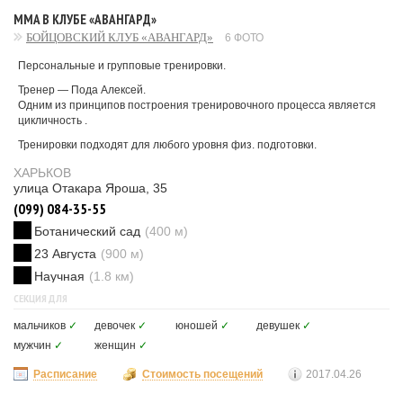
MMA В КЛУБЕ «АВАНГАРД»
БОЙЦОВСКИЙ КЛУБ «АВАНГАРД»
6 ФОТО
Персональные и групповые тренировки.
Тренер — Пода Алексей.
Одним из принципов построения тренировочного процесса является
цикличность .
Тренировки подходят для любого уровня физ. подготовки.
ХАРЬКОВ
улица Отакара Яроша, 35
(099) 084-35-55
Ботанический сад
(400 м)
23 Августа
(900 м)
Научная
(1.8 км)
СЕКЦИЯ ДЛЯ
мальчиков
✓
девочек
✓
юношей
✓
девушек
✓
мужчин
✓
женщин
✓
Расписание
Стоимость посещений
2017.04.26