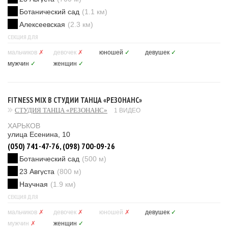
Ботанический сад
(1.1 км)
Алексеевская
(2.3 км)
СЕКЦИЯ ДЛЯ
мальчиков
✗
девочек
✗
юношей
✓
девушек
✓
мужчин
✓
женщин
✓
FITNESS MIX В СТУДИИ ТАНЦА «РЕЗОНАНС»
СТУДИЯ ТАНЦА «РЕЗОНАНС»
1 ВИДЕО
ХАРЬКОВ
улица Есенина, 10
(050) 741-47-76, (098) 700-09-26
Ботанический сад
(500 м)
23 Августа
(800 м)
Научная
(1.9 км)
СЕКЦИЯ ДЛЯ
мальчиков
✗
девочек
✗
юношей
✗
девушек
✓
мужчин
✗
женщин
✓