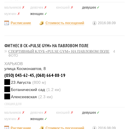
мальчиков
✗
девочек
✗
юношей
✗
девушек
✓
мужчин
✗
женщин
✓
Расписание
Стоимость посещений
2016.08.09
ФИТНЕС В СК «PULSE GYM» НА ПАВЛОВОМ ПОЛЕ
СПОРТИВНЫЙ КЛУБ «PULSE GYM» НА ПАВЛОВОМ ПОЛЕ
4
ФОТО
ХАРЬКОВ
улица Космонавтов, 8
(050) 043-62-45, (068) 664-88-19
23 Августа
(800 м)
Ботанический сад
(1.2 км)
Алексеевская
(2.3 км)
СЕКЦИЯ ДЛЯ
мальчиков
✗
девочек
✗
юношей
✗
девушек
✓
мужчин
✗
женщин
✓
Расписание
Стоимость посещений
2016.08.09