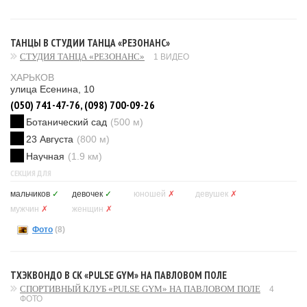
ТАНЦЫ В СТУДИИ ТАНЦА «РЕЗОНАНС»
СТУДИЯ ТАНЦА «РЕЗОНАНС»
1 ВИДЕО
ХАРЬКОВ
улица Есенина, 10
(050) 741-47-76, (098) 700-09-26
Ботанический сад
(500 м)
23 Августа
(800 м)
Научная
(1.9 км)
СЕКЦИЯ ДЛЯ
мальчиков
✓
девочек
✓
юношей
✗
девушек
✗
мужчин
✗
женщин
✗
Фото
(8)
ТХЭКВОНДО В СК «PULSE GYM» НА ПАВЛОВОМ ПОЛЕ
СПОРТИВНЫЙ КЛУБ «PULSE GYM» НА ПАВЛОВОМ ПОЛЕ
4
ФОТО