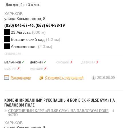
Для детей от 3-х лет.
ХАРЬКОВ
улица Космонавтов, 8
(050) 043-62-45, (068) 664-88-19
23 Августа
(800 м)
Ботанический сад
(1.2 км)
Алексеевская
(2.3 км)
СЕКЦИЯ ДЛЯ
мальчиков
✓
девочек
✓
юношей
✗
девушек
✗
мужчин
✗
женщин
✗
Расписание
Стоимость посещений
2016.08.09
КОМБИНИРОВАННЫЙ РУКОПАШНЫЙ БОЙ В СК «PULSE GYM» НА
ПАВЛОВОМ ПОЛЕ
СПОРТИВНЫЙ КЛУБ «PULSE GYM» НА ПАВЛОВОМ ПОЛЕ
4
ФОТО
ХАРЬКОВ
улица Космонавтов, 8