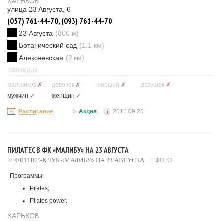
ХАРЬКОВ
улица 23 Августа, 6
(057) 761-44-70, (093) 761-44-70
23 Августа
(800 м)
Ботанический сад
(1.1 км)
Алексеевская
(2 км)
СЕКЦИЯ ДЛЯ
мальчиков
✗
девочек
✗
юношей
✗
девушек
✗
мужчин
✓
женщин
✓
Расписание
Акция
2016.09.26
ПИЛАТЕС В ФК «МАЛИБУ» НА 23 АВГУСТА
ФИТНЕС-КЛУБ «МАЛИБУ» НА 23 АВГУСТА
1 ФОТО
Программы:
Pilates;
Pilates power.
ХАРЬКОВ