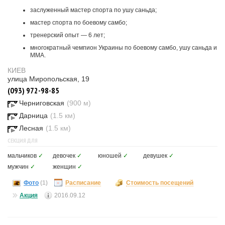
заслуженный мастер спорта по ушу саньда;
мастер спорта по боевому самбо;
тренерский опыт — 6 лет;
многократный чемпион Украины по боевому самбо, ушу саньда и
ММА.
КИЕВ
улица Миропольская, 19
(093) 972-98-85
Черниговская
(900 м)
Дарница
(1.5 км)
Лесная
(1.5 км)
СЕКЦИЯ ДЛЯ
мальчиков
✓
девочек
✓
юношей
✓
девушек
✓
мужчин
✓
женщин
✓
Фото
(1)
Расписание
Стоимость посещений
Акция
2016.09.12