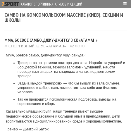
≡
КАТАЛОГ СПОРТИВНЫХ КЛУБОВ И СЕКЦИЙ
САМБО НА КОМСОМОЛЬСКОМ МАССИВЕ (КИЕВ). СЕКЦИИ И
ШКОЛЫ
MMA, БОЕВОЕ САМБО, ДЖИУ-ДЖИТСУ В СК «АТАМАН»
СПОРТИВНЫЙ КЛУБ «АТАМАН»
42 ФОТО
ММА, боевое самбо, джиу-джитсу, ушу (саньда):
Тренировка по времени полтора-два часа. Наработка ударной и
борцовской техники, техники заломов и удушений. Работа
проводиться в парах, на снарядах и лапах, под контролем
тренера.
Задача каждой тренировки — что бы вышли из зала сильнее,
увереннее в себе, с навыком постоять за себя или близкого
человека.
Так же проводится психологическая подготовка, выезды на
соревнования и сборы.
Касательно младших групп: наши тренера имеют высшее
педагогическое образование и большой опыт в преподавании. Дети
воспитываются в дисциплинированной среде и хорошем коллективе.
Тренер — Дмитрий Баток: