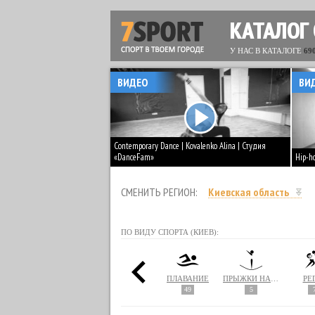
КАТАЛОГ
У НАС В КАТАЛОГЕ
69
ВИДЕО
ВИ
Contemporary Dance | Kovalenko Alina | Студия
«DanceFam»
Hip-h
СМЕНИТЬ РЕГИОН:
Киевская область
ПО ВИДУ СПОРТА (КИЕВ):
ПАРУСНЫЙ СПОРТ
ПЕЙНТБОЛ
ПИЛАТЕС
ПЛАВАНИЕ
ПРЫЖКИ НА БАТУТЕ
РЕ
1
110
49
5