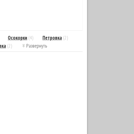
Осокорки
(4)
Петровка
(2)
вка
(2)
Развернуть