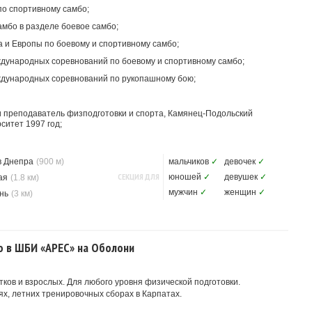
по спортивному самбо;
мбо в разделе боевое самбо;
 и Европы по боевому и спортивному самбо;
дународных соревнований по боевому и спортивному самбо;
ждународных соревнований по рукопашному бою;
 преподаватель физподготовки и спорта, Камянец-Подольский
ситет 1997 год;
в Днепра
(900 м)
мальчиков
✓
девочек
✓
СЕКЦИЯ ДЛЯ
юношей
✓
девушек
✓
ая
(1.8 км)
мужчин
✓
женщин
✓
нь
(3 км)
о в ШБИ «АРЕС» на Оболони
тков и взрослых. Для любого уровня физической подготовки.
ях, летних тренировочных сборах в Карпатах.