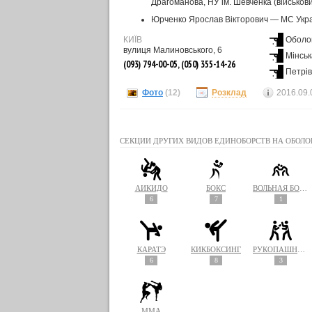
Драгоманова, НУ ім. Шевченка (військови
Юрченко Ярослав Вікторович — МС Україн
КИЇВ
Оболо
вулиця Малиновського, 6
Мінськ
(093) 794-00-05, (050) 355-14-26
Петрів
Фото
(12)
Розклад
2016.09.
СЕКЦИИ ДРУГИХ ВИДОВ ЕДИНОБОРСТВ НА ОБОЛО
АЙКИДО
БОКС
ВОЛЬНАЯ БОРЬБА
6
7
1
КАРАТЭ
КИКБОКСИНГ
РУКОПАШНЫЙ БОЙ
6
8
3
MMA