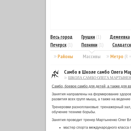
Весь город
Грушки
(1)
Демеевка
Печерск
(1)
Позняки
(1)
Солдатск
Районы
Массивы
Метро
(R 
Самбо в Школе самбо Олега Ма
ШКОЛА САМБО ОЛЕГА МАРТЫНЕ
Самбо, боевое самбо для детей, а также для в
Занятия направлены на формирование здоровой
развития всех групп мышц, а также на ведение
Тренеровки разноплановые: тренажерный зал, и
обучение технике борьбы.
Занятия проводит тренер Мартыненко Олег В
мастер спорта международного класса 