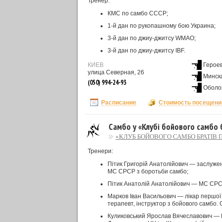
Тренер:
КМС по самбо СССР;
1-й дан по рукопашному бою Украина;
3-й дан по джиу-джитсу WMAO;
3-й дан по джиу-джитсу IBF.
КИЕВ
Герое
улица Северная, 26
Минск
(050) 994-24-93
Оболо
Расписание
Стоимость посещени
Самбо у «Клубі бойового самбо 
«КЛУБ БОЙОВОГО САМБО БРАТІВ П
Тренери:
Пітик Григорій Анатолійович — заслужени
МС СРСР з боротьби самбо;
Пітик Анатолій Анатолійович — МС СРСР
Марков Iван Васильович — лікар першої 
терапевт, інструктор з бойового самбо. 
Куликовський Ярослав Вячеславович — М