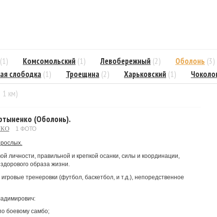
(1)
Комсомольский
(1)
Левобережный
(2)
Оболонь
(3)
ая слободка
(1)
Троещина
(2)
Харьковский
(1)
Чоколо
= 1 км)
ртыненко (Оболонь).
НКО
1 ФОТО
зрослых.
 личности, правильной и крепкой осанки, силы и координации,
 здорового образа жизни.
гровые тренеровки (футбол, баскетбол, и т.д.), непоредственное
ладимирович:
по боевому самбо;