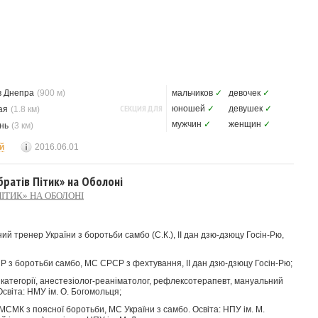
в Днепра
(900 м)
мальчиков
✓
девочек
✓
СЕКЦИЯ ДЛЯ
юношей
✓
девушек
✓
ая
(1.8 км)
мужчин
✓
женщин
✓
нь
(3 км)
й
2016.06.01
братів Пітик» на Оболоні
ІТИК» НА ОБОЛОНІ
й тренер України з боротьби самбо (С.К.), ІІ дан дзю-дзюцу Госін-Рю,
 з боротьби самбо, МС СРСР з фехтування, ІІ дан дзю-дзюцу Госін-Рю;
категорії, анестезіолог-реаніматолог, рефлексотерапевт, мануальний
Освіта: НМУ ім. О. Богомольця;
СМК з поясної боротьби, МС України з самбо. Освіта: НПУ ім. М.