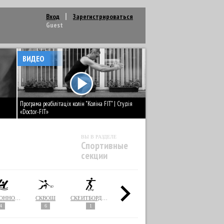
Вход
Зарегистрироваться
Guest
ВИДЕО
Програма реабілітаціх колін "Коліна FIT" | Студія
«Doctor-FIT»
ВЫ В РАЗДЕЛЕ
Спортивные
секции
СИНХРОННОЕ ПЛАВАНИЕ
СКВОШ
СКЕЙТБОРДИНГ
СНОУБОРДИНГ
СОФТБОЛ
4
6
1
1
2