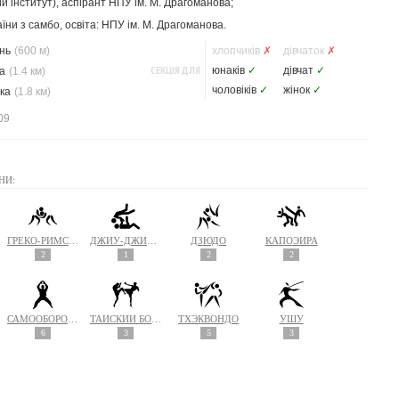
й інститут), аспірант НПУ ім. М. Драгоманова;
и з самбо, освіта: НПУ ім. М. Драгоманова.
нь
(600 м)
хлопчиків
✗
дівчаток
✗
СЕКЦІЯ ДЛЯ
юнаків
✓
дівчат
✓
а
(1.4 км)
чоловіків
✓
жінок
✓
ка
(1.8 км)
09
НИ:
ГРЕКО-РИМСКАЯ БОРЬБА
ДЖИУ-ДЖИТСУ
ДЗЮДО
КАПОЭЙРА
2
1
2
2
САМООБОРОНА
ТАЙСКИЙ БОКС (МУАЙ ТАЙ)
ТХЭКВОНДО
УШУ
6
3
5
3