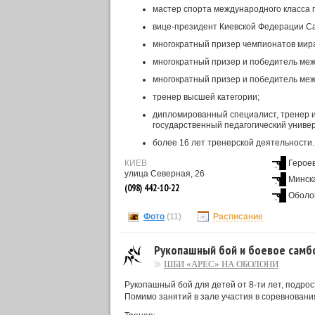
мастер спорта международного класса 
вице-президент Киевской Федерации Са
многократный призер чемпионатов мира
многократный призер и победитель меж
многократный призер и победитель ме
тренер высшей категории;
дипломированный специалист, тренер и
государственный педагогический универ
более 16 лет тренерской деятельности.
КИЕВ
Герое
улица Северная, 26
Минск
(098) 442-10-22
Оболо
Фото
(11)
Расписание
Рукопашный бой и боевое самб
ШБИ «АРЕС» НА ОБОЛОНИ
Рукопашный бой для детей от 8-ти лет, подрос
Помимо занятий в зале участия в соревновани