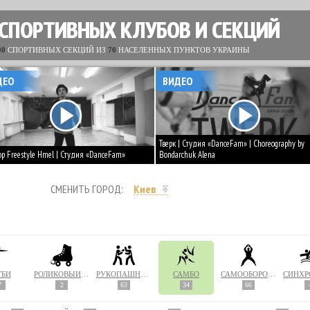
 СПОРТИВНЫХ КЛУБОВ И СЕКЦИЙ
00
СПОРТИВНЫХ СЕКЦИЙ ИЗ
70
НАСЕЛЕННЫХ ПУНКТОВ УКРАИНЫ
ДЕО
ВИДЕО
Тверк | Студия «DanceFam» | Choreography by
op Freestyle Hmel | Студия «DanceFam»
Bondarchuk Alena
СМЕНИТЬ ГОРОД:
Киев
ГБИ
РОЛИКОВЫЙ СПОРТ
РУКОПАШНЫЙ БОЙ
САМБО
САМООБОРОНА
7
2
63
34
66