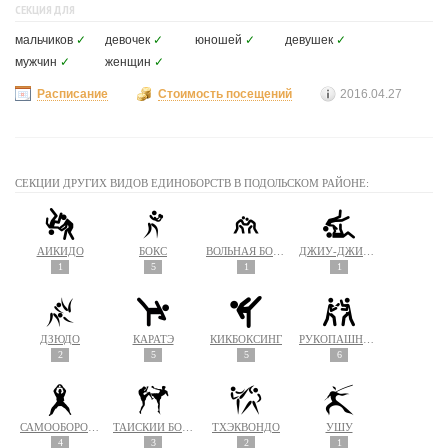
СЕКЦИЯ ДЛЯ
мальчиков
✓
девочек
✓
юношей
✓
девушек
✓
мужчин
✓
женщин
✓
Расписание
Стоимость посещений
2016.04.27
СЕКЦИИ ДРУГИХ ВИДОВ ЕДИНОБОРСТВ В ПОДОЛЬСКОМ РАЙОНЕ:
АЙКИДО
БОКС
ВОЛЬНАЯ БОРЬБА
ДЖИУ-ДЖИТСУ
1
5
1
1
ДЗЮДО
КАРАТЭ
КИКБОКСИНГ
РУКОПАШНЫЙ БОЙ
2
5
5
6
САМООБОРОНА
ТАЙСКИЙ БОКС (МУАЙ ТАЙ)
ТХЭКВОНДО
УШУ
4
3
2
1