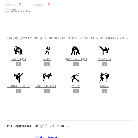
мужчин
✗
женщин
✗
2016.05.21
СЕКЦИИ ДРУГИХ ВИДОВ ЕДИНОБОРСТВ ВОЗЛЕ МЕТРО «ВАСИЛЬКОВСКАЯ»:
АЙКИДО
БОКС
ДЖИТКУНДО
КАРАТЭ
1
1
1
2
КИКБОКСИНГ
ТАЙСКИЙ БОКС (МУАЙ ТАЙ)
УШУ
MMA
3
1
1
2
Техподдержка:
info@7sport.com.ua