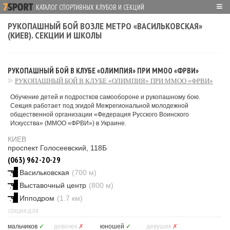
≡
КАТАЛОГ СПОРТИВНЫХ КЛУБОВ И СЕКЦИЙ
РУКОПАШНЫЙ БОЙ ВОЗЛЕ МЕТРО «ВАСИЛЬКОВСКАЯ»
(КИЕВ). СЕКЦИИ И ШКОЛЫ
РУКОПАШНЫЙ БОЙ В КЛУБЕ «ОЛИМПИЯ» ПРИ ММОО «ФРВИ»
РУКОПАШНЫЙ БОЙ В КЛУБЕ «ОЛИМПИЯ» ПРИ ММОО «ФРВИ»
Обучение детей и подростков самообороне и рукопашному бою.
Секция работает под эгидой Межрегиональной молодежной
общественной организации «Федерация Русского Воинского
Искусства» (ММОО «ФРВИ») в Украине.
КИЕВ
проспект Голосеевский, 118Б
(063) 962-20-29
Васильковская
(700 м)
Выставочный центр
(800 м)
Ипподром
(1.7 км)
СЕКЦИЯ ДЛЯ
мальчиков
✓
девочек
✗
юношей
✓
девушек
✗