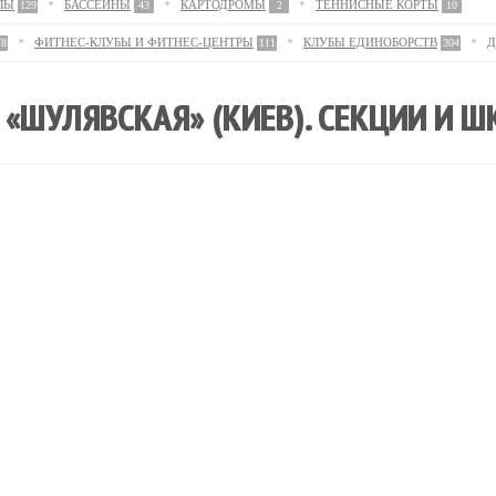
ЛЫ
БАССЕЙНЫ
КАРТОДРОМЫ
ТЕННИСНЫЕ КОРТЫ
129
43
2
10
ФИТНЕС-КЛУБЫ И ФИТНЕС-ЦЕНТРЫ
КЛУБЫ ЕДИНОБОРСТВ
Д
78
111
304
 «ШУЛЯВСКАЯ» (КИЕВ). СЕКЦИИ И 