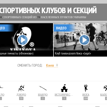
 СПОРТИВНЫХ КЛУБОВ И СЕКЦИЙ
00
СПОРТИВНЫХ СЕКЦИЙ ИЗ
70
НАСЕЛЕННЫХ ПУНКТОВ УКРАИНЫ
ДЕО
ВИДЕО
шные гимнасты («Визинова»)
Клуб таиландского бокса «Legat»
СМЕНИТЬ ГОРОД:
Киев
ЁДО
ДЗЮДО
ИАЙДО
ИСТОРИЧЕСКОЕ МОДЕЛИРОВАНИЕ
ЙОГА
КАП
1
33
2
1
164