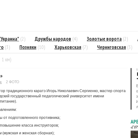
"Украина"
(2)
Дружбы народов
(4)
Золотые ворота
(2)
го
(3)
Позняки
(10)
Харьковская
(7)
Черниговская
(3)
= 1 км)
К
а»
»
2 ФОТО
ор традиционного каратэ Игорь Николаевич Сергиенко, мастер спорта
дский государственный педагогический университет имени
питание).
л
авлениям:
 от подготовленного противника;
АР
 повышение класса инструкторов;
«ГУ
 (мужская и женская сборная);