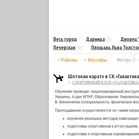
Весь город
Дарница
(3)
Дворец 
Печерская
(4)
Площадь Льва Толсто
Районы
Массивы
Метро
(R 
Шотокан каратэ в СК «Галактик
СПОРТИВНЫЙ КЛУБ «ГАЛАКТИКА
Обучение проводит лицензированный инструкт
Украины, 4-дан WTKF. Образование: Кировогра
В. Винниченко (специальность: физическое вос
Преподавание осуществляется по таким напр
изучение реальных методов самозащиты
подготовка спортсменов к аттестациям,
подготовка к спортивным соревнованиям