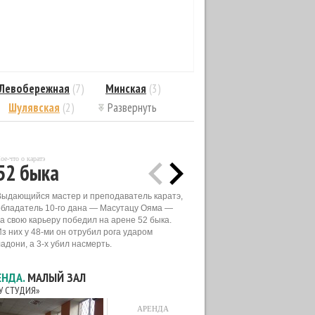
Левобережная
(7)
Минская
(3)
Шулявская
(2)
Развернуть
ое-что о каратэ
52 быка
Выдающийся мастер и преподаватель каратэ,
обладатель 10-го дана — Масутацу Ояма —
за свою карьеру победил на арене 52 быка.
Из них у 48-ми он отрубил рога ударом
адони, а 3-х убил насмерть.
ЕНДА.
МАЛЫЙ ЗАЛ
РУ СТУДИЯ»
АРЕНДА