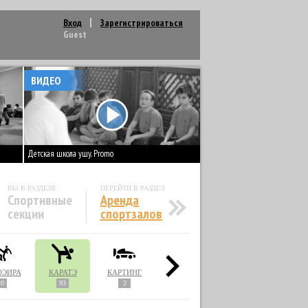
Вход
Зарегистрироваться
Guest
ВИДЕО
Детская школа ушу. Promo
ВЫ В РАЗДЕЛЕ
ПЕРЕЙТИ В РАЗДЕЛ
Спортивные
Аренда
секции
спортзалов
ОЭЙРА
КАРАТЭ
КАРТИНГ
КИКБОКСИНГ
ЛЕГКАЯ АТЛЕТИКА
20
93
2
60
14