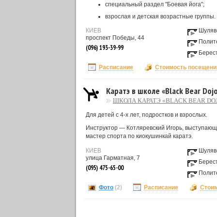
специальный раздел "Боевая йога";
взрослая и детская возрастные группы.
КИЕВ
Шуляв
проспект Победы, 44
Полит
(096) 193-39-99
Берес
Расписание
Стоимость посещени
Каратэ в школе «Black Bear Doj
ШКОЛА КАРАТЭ «BLACK BEAR DO
Для детей с 4-х лет, подростков и взрослых.
Инструктор — Котляревский Игорь, выступающ
мастер спорта по киокушинкай каратэ.
КИЕВ
Шуляв
улица Гарматная, 7
Берес
(095) 475-65-00
Полит
Фото
(2)
Расписание
Стои