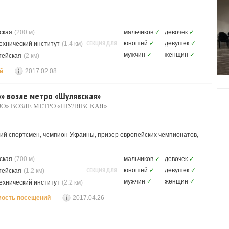
ская
(200 м)
мальчиков
✓
девочек
✓
СЕКЦИЯ ДЛЯ
юношей
✓
девушек
✓
ехнический институт
(1.4 км)
мужчин
✓
женщин
✓
тейская
(2 км)
й
2017.02.08
o» возле метро «Шулявская»
JO» ВОЗЛЕ МЕТРО «ШУЛЯВСКАЯ»
ий спортсмен, чемпион Украины, призер европейских чемпионатов,
ская
(700 м)
мальчиков
✓
девочек
✓
СЕКЦИЯ ДЛЯ
юношей
✓
девушек
✓
тейская
(1.2 км)
мужчин
✓
женщин
✓
ехнический институт
(2.2 км)
мость посещений
2017.04.26