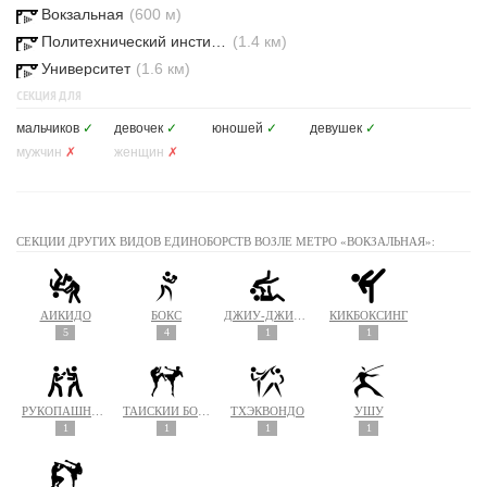
Вокзальная
(600 м)
Политехнический институт
(1.4 км)
Университет
(1.6 км)
СЕКЦИЯ ДЛЯ
мальчиков
✓
девочек
✓
юношей
✓
девушек
✓
мужчин
✗
женщин
✗
СЕКЦИИ ДРУГИХ ВИДОВ ЕДИНОБОРСТВ ВОЗЛЕ МЕТРО «ВОКЗАЛЬНАЯ»:
АЙКИДО
БОКС
ДЖИУ-ДЖИТСУ
КИКБОКСИНГ
5
4
1
1
РУКОПАШНЫЙ БОЙ
ТАЙСКИЙ БОКС (МУАЙ ТАЙ)
ТХЭКВОНДО
УШУ
1
1
1
1