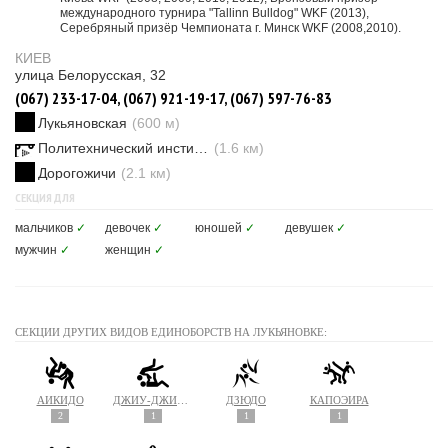
международного турнира "Tallinn Bulldog" WKF (2013),
Cеребряный призёр Чемпионата г. Минск WKF (2008,2010).
КИЕВ
улица Белорусская, 32
(067) 233-17-04, (067) 921-19-17, (067) 597-76-83
Лукьяновская
(600 м)
Политехнический институт
(1.6 км)
Дорогожичи
(2.1 км)
СЕКЦИЯ ДЛЯ
мальчиков
✓
девочек
✓
юношей
✓
девушек
✓
мужчин
✓
женщин
✓
СЕКЦИИ ДРУГИХ ВИДОВ ЕДИНОБОРСТВ НА ЛУКЬЯНОВКЕ:
АЙКИДО
ДЖИУ-ДЖИТСУ
ДЗЮДО
КАПОЭЙРА
2
1
1
1