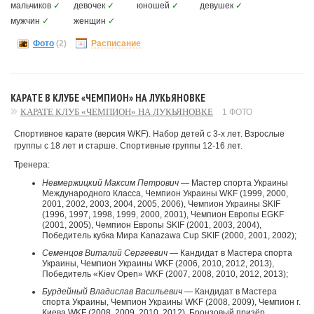
мальчиков
✓
девочек
✓
юношей
✓
девушек
✓
мужчин
✓
женщин
✓
Фото
(2)
Расписание
КАРАТЕ В КЛУБЕ «ЧЕМПИОН» НА ЛУКЬЯНОВКЕ
КАРАТЕ КЛУБ «ЧЕМПИОН» НА ЛУКЬЯНОВКЕ
1 ФОТО
Спортивное карате (версия WKF). Набор детей с 3-х лет. Взрослые
группы с 18 лет и старше. Спортивные группы 12-16 лет.
Тренера:
Невмержицкий Максим Петрович
— Мастер спорта Украины
Международного Класса, Чемпион Украины WKF (1999, 2000,
2001, 2002, 2003, 2004, 2005, 2006), Чемпион Украины SKIF
(1996, 1997, 1998, 1999, 2000, 2001), Чемпион Европы EGKF
(2001, 2005), Чемпион Европы SKIF (2001, 2003, 2004),
Победитель кубка Мира Kanazawa Cup SKIF (2000, 2001, 2002);
Семенцов Виталий Сергеевич
— Кандидат в Мастера спорта
Украины, Чемпион Украины WKF (2006, 2010, 2012, 2013),
Победитель «Kiev Open» WKF (2007, 2008, 2010, 2012, 2013);
Бурдейный Владислав Васильевич
— Кандидат в Мастера
спорта Украины, Чемпион Украины WKF (2008, 2009), Чемпион г.
Киева WKF (2008, 2009, 2010, 2012), Бронзовый призёр