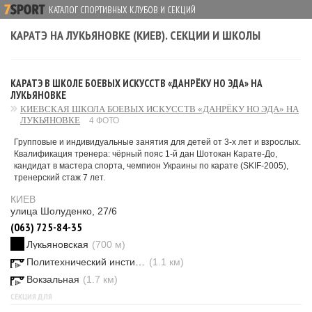
КАТАЛОГ СПОРТИВНЫХ КЛУБОВ И СЕКЦИЙ
КАРАТЭ НА ЛУКЬЯНОВКЕ (КИЕВ). СЕКЦИИ И ШКОЛЫ
КАРАТЭ В ШКОЛЕ БОЕВЫХ ИСКУССТВ «ДАНРЁКУ НО ЭДА» НА
ЛУКЬЯНОВКЕ
КИЕВСКАЯ ШКОЛА БОЕВЫХ ИСКУССТВ «ДАНРЁКУ НО ЭДА» НА
ЛУКЬЯНОВКЕ
4 ФОТО
Групповые и индивидуальные занятия для детей от 3-х лет и взрослых.
Квалификация тренера: чёрный пояс 1-й дан Шотокан Карате-До,
кандидат в мастера спорта, чемпион Украины по карате (SKIF-2005),
тренерский стаж 7 лет.
КИЕВ
улица Шолуденко, 27/6
(063) 725-84-35
Лукьяновская
(700 м)
Политехнический институт
(1.1 км)
Вокзальная
(1.7 км)
СЕКЦИЯ ДЛЯ