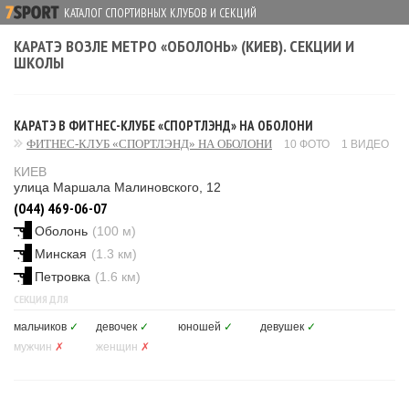
КАТАЛОГ СПОРТИВНЫХ КЛУБОВ И СЕКЦИЙ
КАРАТЭ ВОЗЛЕ МЕТРО «ОБОЛОНЬ» (КИЕВ). СЕКЦИИ И
ШКОЛЫ
КАРАТЭ В ФИТНЕС-КЛУБЕ «СПОРТЛЭНД» НА ОБОЛОНИ
ФИТНЕС-КЛУБ «СПОРТЛЭНД» НА ОБОЛОНИ
10 ФОТО
1 ВИДЕО
КИЕВ
улица Маршала Малиновского, 12
(044) 469-06-07
Оболонь
(100 м)
Минская
(1.3 км)
Петровка
(1.6 км)
СЕКЦИЯ ДЛЯ
мальчиков
✓
девочек
✓
юношей
✓
девушек
✓
мужчин
✗
женщин
✗