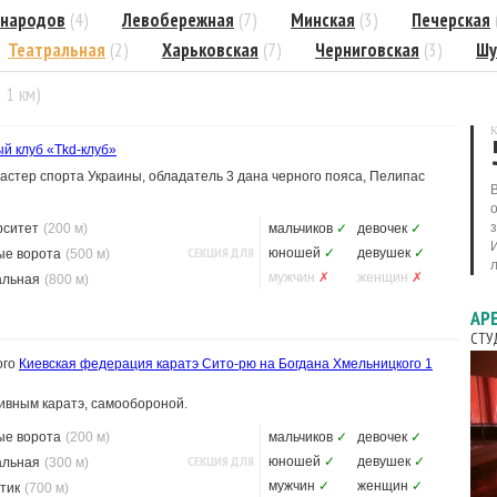
народов
(4)
Левобережная
(7)
Минская
(3)
Печерская
Театральная
(2)
Харьковская
(7)
Черниговская
(3)
Шу
= 1 км)
К
й клуб «Tkd-клуб»
стер спорта Украины, обладатель 3 дана черного пояса, Пелипас
рситет
(200 м)
мальчиков
✓
девочек
✓
СЕКЦИЯ ДЛЯ
юношей
✓
девушек
✓
ые ворота
(500 м)
л
мужчин
✗
женщин
✗
альная
(800 м)
АР
СТУ
ого
Киевская федерация каратэ Сито-рю на Богдана Хмельницкого
1
ивным каратэ, самообороной.
ые ворота
(200 м)
мальчиков
✓
девочек
✓
СЕКЦИЯ ДЛЯ
юношей
✓
девушек
✓
альная
(300 м)
мужчин
✓
женщин
✓
тик
(700 м)