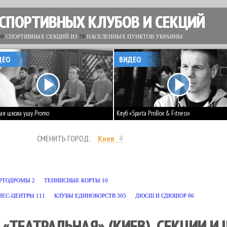
 СПОРТИВНЫХ КЛУБОВ И СЕКЦИЙ
00
СПОРТИВНЫХ СЕКЦИЙ ИЗ
70
НАСЕЛЕННЫХ ПУНКТОВ УКРАИНЫ
ДЕО
ВИДЕО
ая школа ушу. Promo
Клуб «Sparta ProBox & Fitness»
СМЕНИТЬ ГОРОД:
Киев
БА
9
ВЬЕТ ВО ДАО
1
ГАНДБОЛ
2
ГИМНАСТИКА
136
ГРЕКО-РИМСКАЯ БО
РТОДРОМЫ
2
ТЕННИСНЫЕ КОРТЫ
10
СКВОШ
6
СКЕЙТБОРДИНГ
1
СНОУБОРДИНГ
1
СОФТБОЛ
2
СПОРТИВНА
НЕС-ЦЕНТРЫ
111
КЛУБЫ ЕДИНОБОРСТВ
305
ДЮСШ И СДЮШОР
86
 «ТЕАТРАЛЬНАЯ» (КИЕВ). СЕКЦИИ И