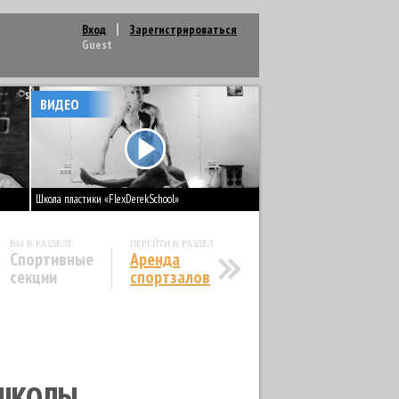
Вход
Зарегистрироваться
Guest
ВИДЕО
Школа пластики «FlexDerekSchool»
ВЫ В РАЗДЕЛЕ
ПЕРЕЙТИ В РАЗДЕЛ
Спортивные
Аренда
секции
спортзалов
РЬБА
9
ДАРТС
1
ДЖИТКУНДО
1
Я ГИМНАСТИКА
7
СТРЕЛЬБА
6
 ШКОЛЫ