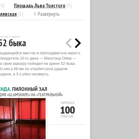
(4)
Площадь Льва Толстого
(3)
лявская
(2)
Развернуть
ое-что о каратэ
52 быка
Выдающийся мастер и преподаватель каратэ,
обладатель 10-го дана — Масутацу Ояма —
за свою карьеру победил на арене 52 быка.
Из них у 48-ми он отрубил рога ударом
адони, а 3-х убил насмерть.
ЕНДА.
ПИЛОННЫЙ ЗАЛ
ДИЯ «GLAMSHAPE» НА «ТЕАТРАЛЬНОЙ»
АРЕНДА
100
ГРН/ЧАС