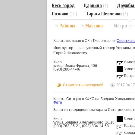
Весь город
Дарница
(3)
Дружбы 
Позняки
(10)
Тараса Шевченко
(2)
Районы
Массивы
Метро
(R 
Каратэ шотокан в СК «Tkddom.com»
Спортивны
Инструктор — заслуженный тренер Украины, ма
Саргей Николаевич.
Киев
Униве
улица Ивана Франка, 40б
Золот
(093) 280-44-46
Театр
Стоимость посещений
2017.04.17
Каратэ Сито-рю в КФКС на Богдана Хмельницк
Фото
Занятия традиционным каратэ Сито-рю, спорт
Киев
Золот
улица Богдана Хмельницкого, 16/18
Театр
(093) 762-35-21, (093) 834-14-58
Креща