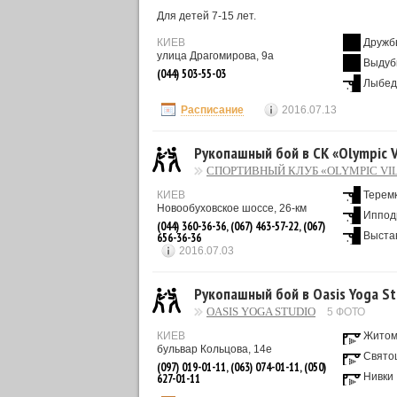
Для детей 7-15 лет.
КИЕВ
Дружб
улица Драгомирова, 9а
Выдуб
(044) 503-55-03
Лыбед
Расписание
2016.07.13
Рукопашный бой в СК «Olympic V
СПОРТИВНЫЙ КЛУБ «OLYMPIC VI
КИЕВ
Терем
Новообуховское шоссе, 26-км
Иппод
(044) 360-36-36, (067) 463-57-22, (067)
Выста
656-36-36
2016.07.03
Рукопашный бой в Oasis Yoga St
OASIS YOGA STUDIO
5 ФОТО
КИЕВ
Житом
бульвар Кольцова, 14е
Свято
(097) 019-01-11, (063) 074-01-11, (050)
Нивки
627-01-11