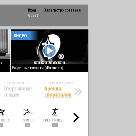
Вход
Зарегистрироваться
Guest
ВИДЕО
ія
Воздушные гимнасты («Визинова»)
ВЫ В РАЗДЕЛЕ
ПЕРЕЙТИ В РАЗДЕЛ
Спортивные
Аренда
секции
спортзалов
СИНХРОННОЕ ПЛАВАНИЕ
СКВОШ
СКЕЙТБОРДИНГ
СНОУБОРДИНГ
СОФТБОЛ
4
6
1
1
2