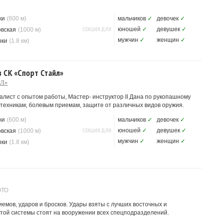
ки
(600 м)
мальчиков
✓
девочек
✓
СЕКЦИЯ ДЛЯ
юношей
✓
девушек
✓
овская
(1000 м)
мужчин
✓
женщин
✓
рки
(1.8 км)
 СК «Спорт Стайл»
ЙЛ»
лист с опытом работы, Мастер- инструктор II Дана по рукопашному
 техникам, болевым приемам, защите от различных видов оружия.
ки
(600 м)
мальчиков
✓
девочек
✓
СЕКЦИЯ ДЛЯ
юношей
✓
девушек
✓
овская
(1000 м)
мужчин
✓
женщин
✓
рки
(1.8 км)
ОТО
емов, ударов и бросков. Удары взяты с лучших восточных и
этой системы стоят на вооружении всех спецподразделений.