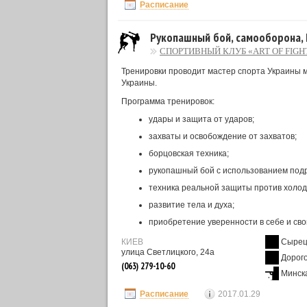
Расписание
Рукопашный бой, самооборона, М
СПОРТИВНЫЙ КЛУБ «ART OF FIGH
Тренировки проводит мастер спорта Украины 
Украины.
Программа тренировок:
удары и защита от ударов;
захваты и освобождение от захватов;
борцовская техника;
рукопашный бой с использованием подр
техника реальной защиты против холод
развитие тела и духа;
приобретение уверенности в себе и сво
КИЕВ
Сыре
улица Светлицкого, 24а
Дорог
(063) 279-10-60
Минск
Расписание
2017.01.29