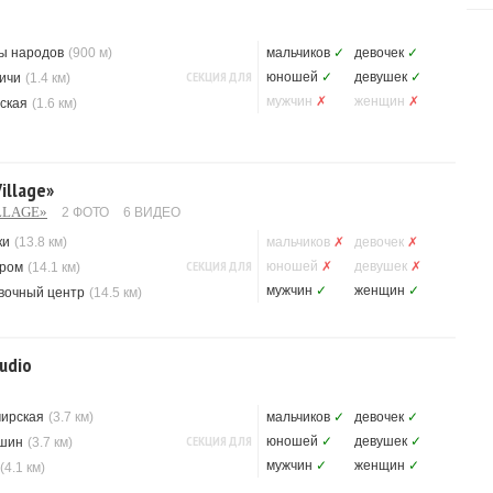
ы народов
(900 м)
мальчиков
✓
девочек
✓
СЕКЦИЯ ДЛЯ
юношей
✓
девушек
✓
ичи
(1.4 км)
мужчин
✗
женщин
✗
ская
(1.6 км)
illage»
LLAGE»
2 ФОТО
6 ВИДЕО
ки
(13.8 км)
мальчиков
✗
девочек
✗
СЕКЦИЯ ДЛЯ
юношей
✗
девушек
✗
ром
(14.1 км)
мужчин
✓
женщин
✓
вочный центр
(14.5 км)
udio
ирская
(3.7 км)
мальчиков
✓
девочек
✓
СЕКЦИЯ ДЛЯ
юношей
✓
девушек
✓
шин
(3.7 км)
мужчин
✓
женщин
✓
(4.1 км)