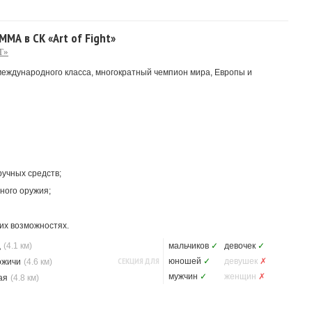
МА в СК «Art of Fight»
T»
международного класса, многократный чемпион мира, Европы и
учных средств;
ного оружия;
их возможностях.
ц
(4.1 км)
мальчиков
✓
девочек
✓
СЕКЦИЯ ДЛЯ
юношей
✓
девушек
✗
ожичи
(4.6 км)
мужчин
✓
женщин
✗
ая
(4.8 км)