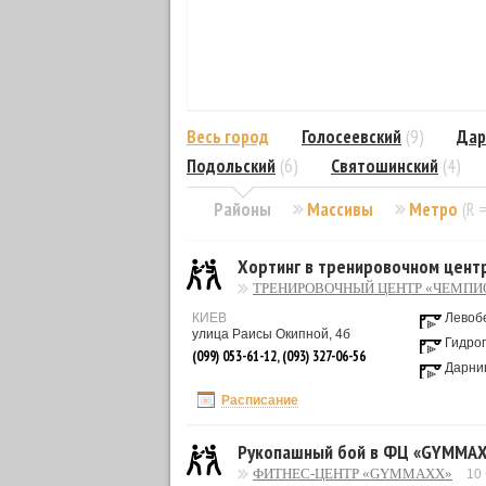
Весь город
Голосеевский
(9)
Дар
Подольский
(6)
Святошинский
(4)
Районы
Массивы
Метро
(R 
Хортинг в тренировочном цент
ТРЕНИРОВОЧНЫЙ ЦЕНТР «ЧЕМПИ
КИЕВ
Левоб
улица Раисы Окипной, 4б
Гидро
(099) 053-61-12, (093) 327-06-56
Дарни
Расписание
Рукопашный бой в ФЦ «GYMMA
ФИТНЕС-ЦЕНТР «GYMMAXX»
10