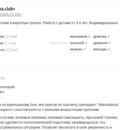
a.club»
RUMA.CLUB»
ские и взрослые группы. Работа с детьми от 4-х лет. Индивидуальные
рки
(1.9 км)
мальчиков
✓
девочек
✓
СЕКЦИЯ ДЛЯ
юношей
✓
девушек
✓
ки
(2.1 км)
мужчин
✓
женщин
✓
тич
(2.2 км)
ОТО
атегорий.
ет.
.
 по рукопашному бою, инструктор по хортингу, президент "International
 педагог с опытом роботы с разными возрастными группами.
и ногами, болевым приемам, приемам самозащиты, бросковой технике,
ие уделяется психологической подготовке занимающегося, что
кстремальных ситуациях. Позволит воспитать в себе уверенность и