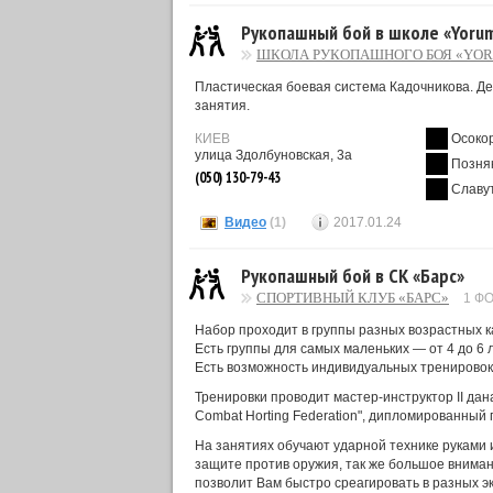
Рукопашный бой в школе «Yorum
ШКОЛА РУКОПАШНОГО БОЯ «YO
Пластическая боевая система Кадочникова. Дет
занятия.
КИЕВ
Осоко
улица Здолбуновская, 3а
Позня
(050) 130-79-43
Славу
Видео
(1)
2017.01.24
Рукопашный бой в СК «Барс»
СПОРТИВНЫЙ КЛУБ «БАРС»
1 Ф
Набор проходит в группы разных возрастных к
Есть группы для самых маленьких — от 4 до 6 л
Есть возможность индивидуальных тренировок
Тренировки проводит мастер-инструктор II дана
Combat Horting Federation", дипломированный
На занятиях обучают ударной технике руками 
защите против оружия, так же большое вниман
позволит Вам быстро среагировать в разных э