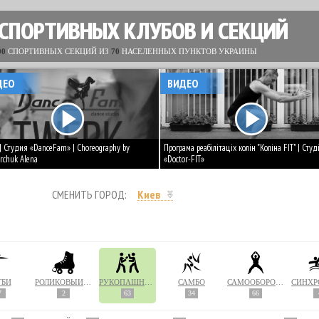
 СПОРТИВНЫХ КЛУБОВ И СЕКЦИЙ
00
СПОРТИВНЫХ СЕКЦИЙ ИЗ
70
НАСЕЛЕННЫХ ПУНКТОВ УКРАИНЫ
ДЕО
ВИДЕО
 | Студия «DanceFam» | Choreography by
Програма реабілітаціх колін "Коліна FIT" | Студ
rchuk Alena
«Doctor-FIT»
СМЕНИТЬ ГОРОД:
Киев
ГБИ
РОЛИКОВЫЙ СПОРТ
РУКОПАШНЫЙ БОЙ
САМБО
САМООБОРОНА
7
2
63
34
66