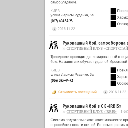
самообладание.
КИЕВ
Позня
улица Ларисы Руденко, 6а
Харьк
(067) 404-37-23
Осоко
2016.11.22
Рукопашный бой, самооборона в
СПОРТИВНЫЙ КЛУБ «СПОРТ СТА
Тренировки проводит дипломированный специа
бою. На занятиях обучают ударной, бросковой
КИЕВ
Позня
улица Ларисы Руденко, 6а
Харьк
(066) 033-44-72
Осоко
Стоимость посещений
2016.11.22
Рукопашный бой в СК «IRBIS»
СПОРТИВНЫЙ КЛУБ «IRBIS»
1 Ф
Система подготовки охватывает множество при
европейских школ и стилей. Болевые приемы 