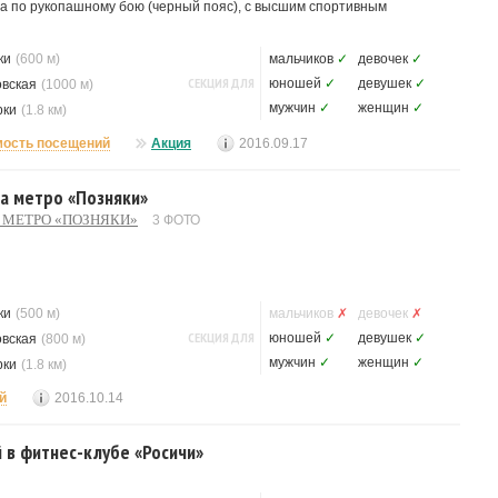
ана по рукопашному бою (черный пояс), с высшим спортивным
ки
(600 м)
мальчиков
✓
девочек
✓
СЕКЦИЯ ДЛЯ
юношей
✓
девушек
✓
овская
(1000 м)
мужчин
✓
женщин
✓
рки
(1.8 км)
мость посещений
Акция
2016.09.17
на метро «Позняки»
 МЕТРО «ПОЗНЯКИ»
3 ФОТО
ки
(500 м)
мальчиков
✗
девочек
✗
СЕКЦИЯ ДЛЯ
юношей
✓
девушек
✓
овская
(800 м)
мужчин
✓
женщин
✓
рки
(1.8 км)
й
2016.10.14
 в фитнес-клубе «Росичи»