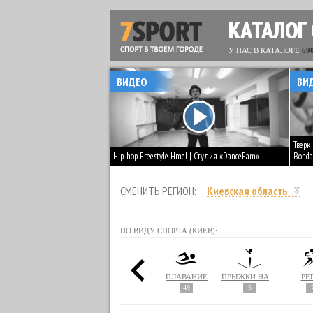
КАТАЛОГ
У НАС В КАТАЛОГЕ
69
ВИДЕО
ВИ
Тверк
Hip-hop Freestyle Hmel | Студия «DanceFam»
Bonda
СМЕНИТЬ РЕГИОН:
Киевская область
ПО ВИДУ СПОРТА (КИЕВ):
ПАРУСНЫЙ СПОРТ
ПЕЙНТБОЛ
ПИЛАТЕС
ПЛАВАНИЕ
ПРЫЖКИ НА БАТУТЕ
РЕ
1
110
49
5