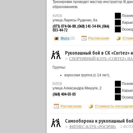
Тренировки проводит мастер-инструктор III д
образованием.
КИЕВ
Позня
улица Ларисы Руденко, 6а
Харьк
(073) 074-06-88, (068) 141-34-84, (066)
Осоко
033-44-72
Фото
(2)
Расписание
Стои
Рукопашный бой в СК «Cortez» 
СПОРТИВНЫЙ КЛУБ «CORTEZ» НА
Группы:
взрослая группа (с 14 лет).
КИЕВ
Позня
улица Александра Мишуги, 2
Харьк
(068) 404-03-03
Осоко
Расписание
Стоимость посещени
Самооборона и рукопашный бой
ФИТНЕС-КЛУБ «РОСИЧИ»
1 ФОТО