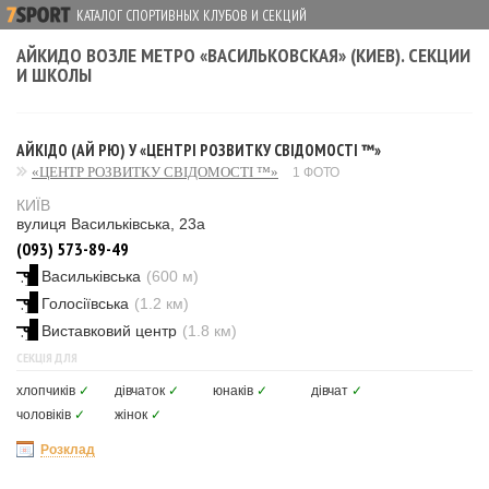
КАТАЛОГ СПОРТИВНЫХ КЛУБОВ И СЕКЦИЙ
АЙКИДО ВОЗЛЕ МЕТРО «ВАСИЛЬКОВСКАЯ» (КИЕВ). СЕКЦИИ
И ШКОЛЫ
АЙКІДО (АЙ РЮ) У «ЦЕНТРІ РОЗВИТКУ СВІДОМОСТІ ™»
«ЦЕНТР РОЗВИТКУ СВІДОМОСТІ ™»
1 ФОТО
КИЇВ
вулиця Васильківська, 23а
(093) 573-89-49
Васильківська
(600 м)
Голосіївська
(1.2 км)
Виставковий центр
(1.8 км)
СЕКЦІЯ ДЛЯ
хлопчиків
✓
дівчаток
✓
юнаків
✓
дівчат
✓
чоловіків
✓
жінок
✓
Розклад