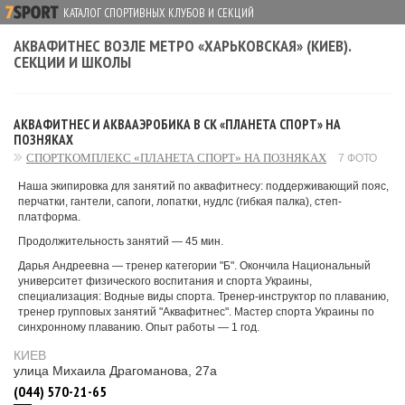
КАТАЛОГ СПОРТИВНЫХ КЛУБОВ И СЕКЦИЙ
АКВАФИТНЕС ВОЗЛЕ МЕТРО «ХАРЬКОВСКАЯ» (КИЕВ).
СЕКЦИИ И ШКОЛЫ
АКВАФИТНЕС И АКВААЭРОБИКА В СК «ПЛАНЕТА СПОРТ» НА
ПОЗНЯКАХ
СПОРТКОМПЛЕКС «ПЛАНЕТА СПОРТ» НА ПОЗНЯКАХ
7 ФОТО
Наша экипировка для занятий по аквафитнесу: поддерживающий пояс,
перчатки, гантели, сапоги, лопатки, нудлс (гибкая палка), степ-
платформа.
Продолжительность занятий — 45 мин.
Дарья Андреевна — тренер категории "Б". Окончила Национальный
университет физического воспитания и спорта Украины,
специализация: Водные виды спорта. Тренер-инструктор по плаванию,
тренер групповых занятий "Аквафитнес". Мастер спорта Украины по
синхронному плаванию. Опыт работы — 1 год.
КИЕВ
улица Михаила Драгоманова, 27а
(044) 570-21-65