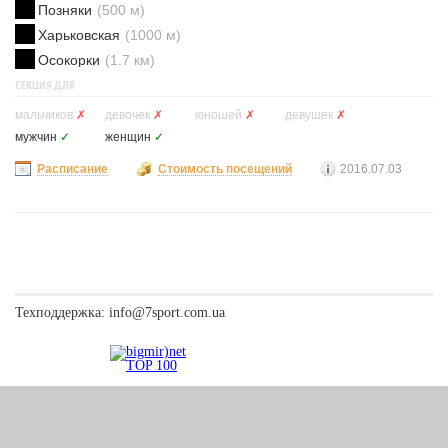
Позняки
(500 м)
Харьковская
(1000 м)
Осокорки
(1.7 км)
СЕКЦИЯ ДЛЯ
мальчиков
✗
девочек
✗
юношей
✗
девушек
✗
мужчин
✓
женщин
✓
Расписание
Стоимость посещений
2016.07.03
Техподдержка:
info@7sport.com.ua