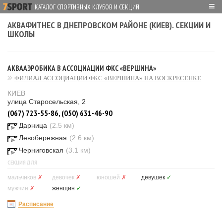
≡
КАТАЛОГ СПОРТИВНЫХ КЛУБОВ И СЕКЦИЙ
АКВАФИТНЕС В ДНЕПРОВСКОМ РАЙОНЕ (КИЕВ). СЕКЦИИ И
ШКОЛЫ
АКВААЭРОБИКА В АССОЦИАЦИИ ФКС «ВЕРШИНА»
ФИЛИАЛ АССОЦИАЦИИ ФКС «ВЕРШИНА» НА ВОСКРЕСЕНКЕ
КИЕВ
улица Старосельская, 2
(067) 723-55-86, (050) 631-46-90
Дарница
(2.5 км)
Левобережная
(2.6 км)
Черниговская
(3.1 км)
СЕКЦИЯ ДЛЯ
мальчиков
✗
девочек
✗
юношей
✗
девушек
✓
мужчин
✗
женщин
✓
Расписание