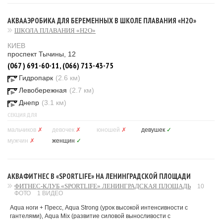
АКВААЭРОБИКА ДЛЯ БЕРЕМЕННЫХ В ШКОЛЕ ПЛАВАНИЯ «H2O»
ШКОЛА ПЛАВАНИЯ «H2O»
КИЕВ
проспект Тычины, 12
(067 ) 691-60-11, (066) 713-43-75
Гидропарк
(2.6 км)
Левобережная
(2.7 км)
Днепр
(3.1 км)
СЕКЦИЯ ДЛЯ
мальчиков
✗
девочек
✗
юношей
✗
девушек
✓
мужчин
✗
женщин
✓
АКВАФИТНЕС В «SPORTLIFE» НА ЛЕНИНГРАДСКОЙ ПЛОЩАДИ
ФИТНЕС-КЛУБ «SPORTLIFE» ЛЕНИНГРАДСКАЯ ПЛОЩАДЬ
10
ФОТО
1 ВИДЕО
Aqua ноги + Пресс, Aqua Strong (урок высокой интенсивности с
гантелями), Aqua Mix (развитие силовой выносливости с