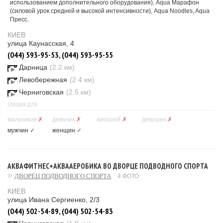
использованием дополнительного оборудования), Aqua Марафон
(силовой урок средней и высокой интенсивности), Aqua Noodles, Aqua
Пресс.
КИЕВ
улица Каунасская, 4
(044) 593-95-53, (044) 593-95-55
Дарница
(2.2 км)
Левобережная
(2.4 км)
Черниговская
(2.5 км)
СЕКЦИЯ ДЛЯ
мальчиков
✗
девочек
✗
юношей
✗
девушек
✗
мужчин
✓
женщин
✓
АКВАФИТНЕС+АКВААЕРОБИКА ВО ДВОРЦЕ ПОДВОДНОГО СПОРТА
ДВОРЕЦ ПОДВОДНОГО СПОРТА
4 ФОТО
КИЕВ
улица Ивана Сергиенко, 2/3
(044) 502-54-89, (044) 502-54-83