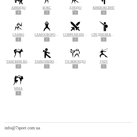
АЙКИДО
БОКС
ДЗЮДО
КИКБОКСИНГ
4
2
1
3
САМБО
САМООБОРОНА
СОВРЕМЕННЫЙ МЕЧЕВОЙ БОЙ
СРЕДНЕВЕКОВЫЙ БОЙ
1
1
1
1
ТАЙСКИЙ БОКС (МУАЙ ТАЙ)
ТАЙЦЗИЦЮАНЬ
ТХЭКВОНДО
УШУ
3
1
1
1
MMA
1
info@7sport.com.ua