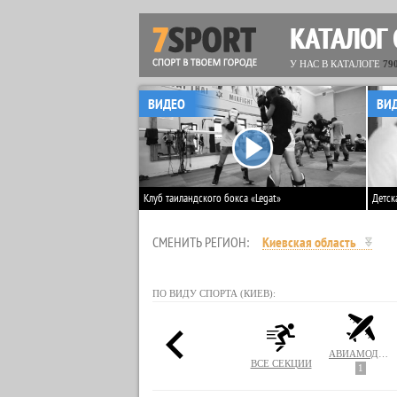
КАТАЛОГ
У НАС В КАТАЛОГЕ
79
ВИДЕО
ВИ
Клуб таиландского бокса «Legat»
Детск
СМЕНИТЬ РЕГИОН:
Киевская область
ПО ВИДУ СПОРТА (КИЕВ):
АВИАМОДЕЛИРОВАНИЕ
ВСЕ СЕКЦИИ
1