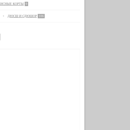
НИСНЫЕ КОРТЫ
9
ДЮСШ И СДЮШОР
106
Ы