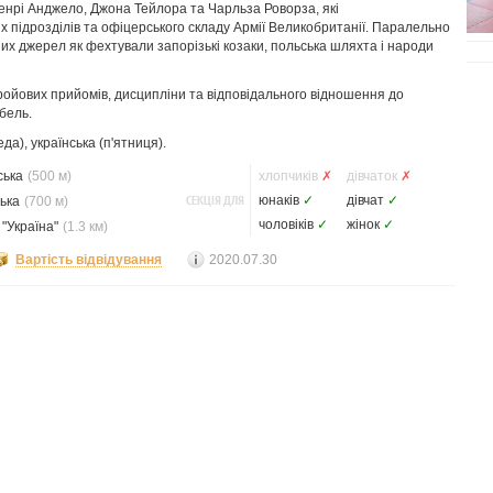
Генрі Анджело, Джона Тейлора та Чарльза Роворза, які
 підрозділів та офіцерського складу Армії Великобританії. Паралельно
их джерел як фехтували запорізькі козаки, польська шляхта і народи
ойових прийомів, дисципліни та відповідального відношення до
бель.
да), українська (п'ятниця).
ська
(500 м)
хлопчиків
✗
дівчаток
✗
СЕКЦІЯ ДЛЯ
юнаків
✓
дівчат
✓
ька
(700 м)
чоловіків
✓
жінок
✓
"Україна"
(1.3 км)
Вартість відвідування
2020.07.30