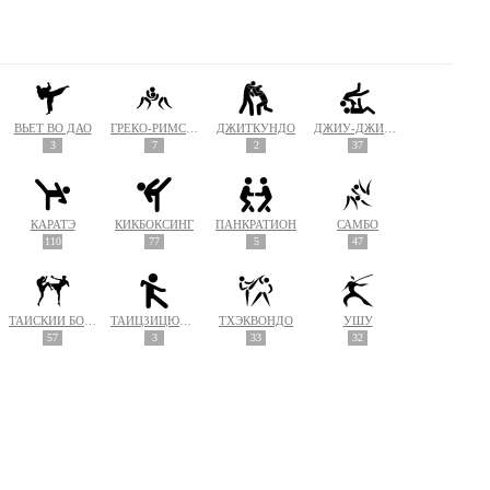
ВЬЕТ ВО ДАО
ГРЕКО-РИМСКАЯ БОРЬБА
ДЖИТКУНДО
ДЖИУ-ДЖИТСУ
3
7
2
37
КАРАТЭ
КИКБОКСИНГ
ПАНКРАТИОН
САМБО
110
77
5
47
ТАЙСКИЙ БОКС (МУАЙ ТАЙ)
ТАЙЦЗИЦЮАНЬ
ТХЭКВОНДО
УШУ
57
3
33
32