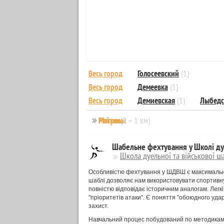
Весь город
Голосеевский
(1)
Весь город
Демеевка
(1)
Весь город
Демиевская
(1)
Лыбедс
Районы
Массивы
Метро
(R = 1 км)
Шабельне фехтування у Школі дуе
Школа дуельної та військової ш
Особливістю фехтування у ШДВШ є максимальна 
шаблі дозволяє нам використовувати спортивну
повністю відповідає історичним аналогам. Лег
"пріоритетів атаки". Є поняття "обоюдного уда
захист.
Навчальний процес побудований по методикам з 