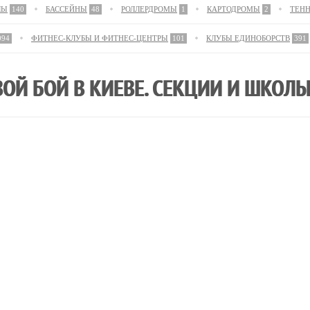
ЛЫ
140
БАССЕЙНЫ
48
РОЛЛЕРДРОМЫ
1
КАРТОДРОМЫ
2
ТЕН
094
ФИТНЕС-КЛУБЫ И ФИТНЕС-ЦЕНТРЫ
101
КЛУБЫ ЕДИНОБОРСТВ
391
ОЙ БОЙ В КИЕВЕ. СЕКЦИИ И ШКОЛ