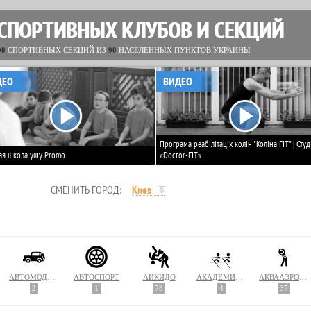
 СПОРТИВНЫХ КЛУБОВ И СЕКЦИЙ
00
СПОРТИВНЫХ СЕКЦИЙ ИЗ
90
НАСЕЛЕННЫХ ПУНКТОВ УКРАИНЫ
ДЕО
ВИДЕО
Програма реабілітаціх колін "Коліна FIT" | Студ
ая школа ушу. Promo
«Doctor-FIT»
СМЕНИТЬ ГОРОД:
Киев
АВТОМОДЕЛИРОВАНИЕ
АВТОСПОРТ
АЙКИДО
АКАДЕМИЧЕСКАЯ ГРЕБЛЯ
АКВААЭРОБИКА
2
1
78
4
37