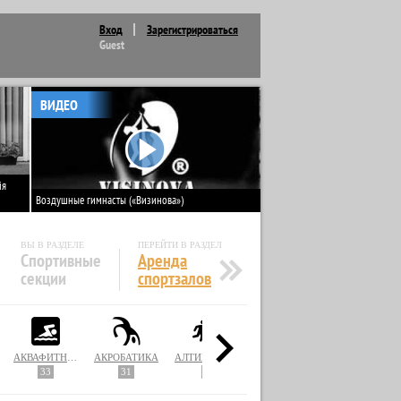
Вход
Зарегистрироваться
Guest
ВИДЕО
ія
Воздушные гимнасты («Визинова»)
ВЫ В РАЗДЕЛЕ
ПЕРЕЙТИ В РАЗДЕЛ
Спортивные
Аренда
секции
спортзалов
АКВАФИТНЕС
АКРОБАТИКА
АЛТИМАТ ФРИСБИ
АЛЬПИНИЗМ / СКАЛОЛАЗАНИЕ
АМЕРИКАНСКИЙ ФУТБОЛ
33
31
2
5
9