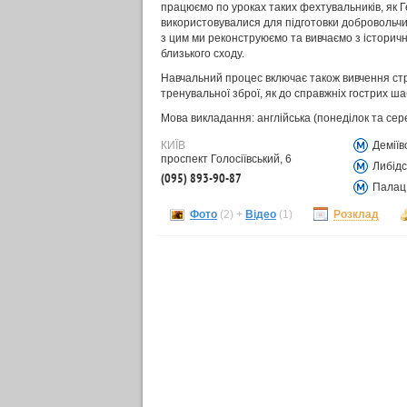
працюємо по уроках таких фехтувальників, як 
використовувалися для підготовки добровольчих
з цим ми реконструюємо та вивчаємо з історичн
близького сходу.
Навчальний процес включає також вивчення стр
тренувальної зброї, як до справжніх гострих ша
Мова викладання: англійська (понеділок та сере
КИЇВ
Деміїв
проспект Голосіївський, 6
Либідс
(095) 893-90-87
Палац 
Фото
(2) +
Відео
(1)
Розклад