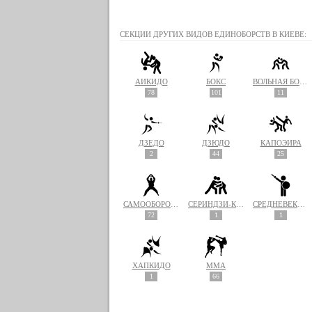
СЕКЦИИ ДРУГИХ ВИДОВ ЕДИНОБОРСТВ В КИЕВЕ:
АЙКИДО
БОКС
ВОЛЬНАЯ БОРЬБА
78
101
11
ДЗЁДО
ДЗЮДО
КАПОЭЙРА
2
44
25
САМООБОРОНА
СЁРИНДЗИ-КЭМПО
СРЕДНЕВЕКОВЫЙ БОЙ
72
1
1
ХАПКИДО
MMA
1
66