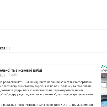
кая
(1)
АР
льної та військової шаблі
«CH
аблі
2 ФОТО
реалістичність. Більш міцний та надійний захист ніж в спортивній
 пластикову або сталеву зброю, яка по вазі, балансу та габаритам
кі дотики та удари плоскою частиною не зараховуються, немає
ру" та "удару у відповідь після поранення", що змушує краще вивчати
реальних посібників кінця XVIII та початку XIX століть. Зокрема ми