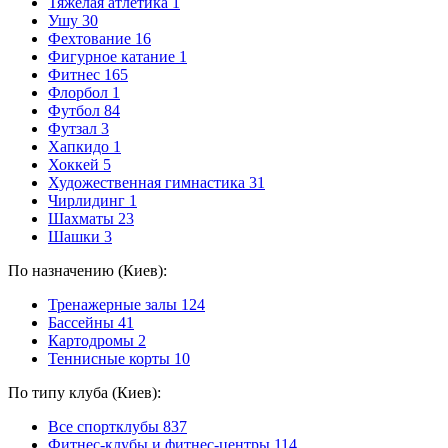
Тяжелая атлетика
1
Ушу
30
Фехтование
16
Фигурное катание
1
Фитнес
165
Флорбол
1
Футбол
84
Футзал
3
Хапкидо
1
Хоккей
5
Художественная гимнастика
31
Чирлидинг
1
Шахматы
23
Шашки
3
По назначению (Киев):
Тренажерные залы
124
Бассейны
41
Картодромы
2
Теннисные корты
10
По типу клуба (Киев):
Все спортклубы
837
Фитнес-клубы и фитнес-центры
114