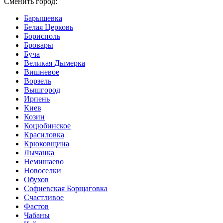
Сменить город:
Барышевка
Белая Церковь
Борисполь
Бровары
Буча
Великая Дымерка
Вишневое
Ворзель
Вышгород
Ирпень
Киев
Козин
Коцюбинское
Красиловка
Крюковщина
Лычанка
Немишаево
Новоселки
Обухов
Софиевская Борщаговка
Счастливое
Фастов
Чабаны