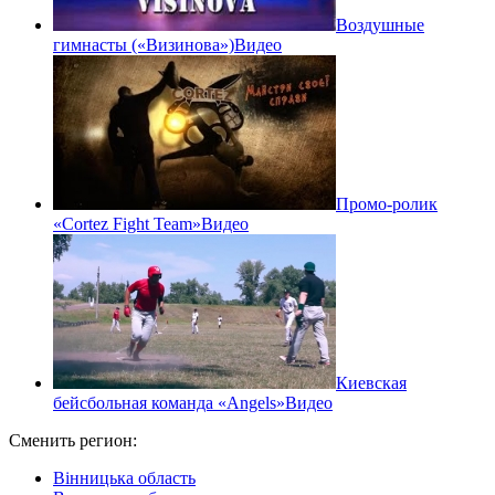
Воздушные
гимнасты («Визинова»)
Видео
Промо-ролик
«Cortez Fight Team»
Видео
Киевская
бейсбольная команда «Angels»
Видео
Сменить регион:
Вінницька область