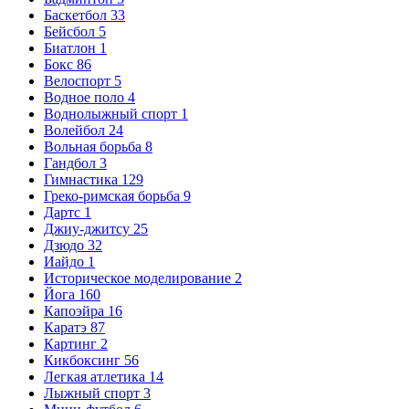
Баскетбол
33
Бейсбол
5
Биатлон
1
Бокс
86
Велоспорт
5
Водное поло
4
Воднолыжный спорт
1
Волейбол
24
Вольная борьба
8
Гандбол
3
Гимнастика
129
Греко-римская борьба
9
Дартс
1
Джиу-джитсу
25
Дзюдо
32
Иайдо
1
Историческое моделирование
2
Йога
160
Капоэйра
16
Каратэ
87
Картинг
2
Кикбоксинг
56
Легкая атлетика
14
Лыжный спорт
3