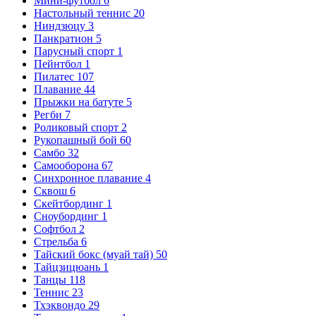
Мини-футбол
6
Настольный теннис
20
Ниндзюцу
3
Панкратион
5
Парусный спорт
1
Пейнтбол
1
Пилатес
107
Плавание
44
Прыжки на батуте
5
Регби
7
Роликовый спорт
2
Рукопашный бой
60
Самбо
32
Самооборона
67
Синхронное плавание
4
Сквош
6
Скейтбординг
1
Сноубординг
1
Софтбол
2
Стрельба
6
Тайский бокс (муай тай)
50
Тайцзицюань
1
Танцы
118
Теннис
23
Тхэквондо
29