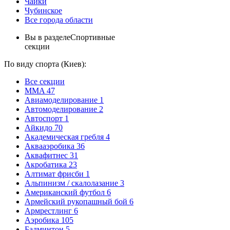
Чайки
Чубинское
Все города области
Вы в разделе
Спортивные
секции
По виду спорта (Киев):
Все секции
MMA
47
Авиамоделирование
1
Автомоделирование
2
Автоспорт
1
Айкидо
70
Академическая гребля
4
Аквааэробика
36
Аквафитнес
31
Акробатика
23
Алтимат фрисби
1
Альпинизм / скалолазание
3
Американский футбол
6
Армейский рукопашный бой
6
Армрестлинг
6
Аэробика
105
Бадминтон
5