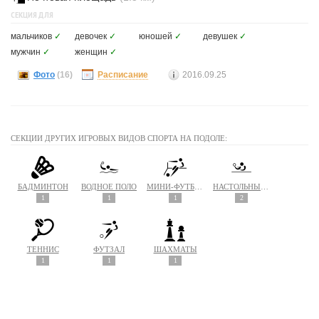
СЕКЦИЯ ДЛЯ
мальчиков
✓
девочек
✓
юношей
✓
девушек
✓
мужчин
✓
женщин
✓
Фото
(16)
Расписание
2016.09.25
СЕКЦИИ ДРУГИХ ИГРОВЫХ ВИДОВ СПОРТА НА ПОДОЛЕ:
БАДМИНТОН
ВОДНОЕ ПОЛО
МИНИ-ФУТБОЛ
НАСТОЛЬНЫЙ ТЕННИС
1
1
1
2
ТЕННИС
ФУТЗАЛ
ШАХМАТЫ
1
1
1