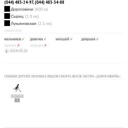
(044) 483-24-97, (044) 483-34-88
Дорогожичи
(600 м)
Сырец
(1.9 км)
Лукьяновская
(2.1 км)
СЕКЦИЯ ДЛЯ
мальчиков
✓
девочек
✓
юношей
✓
девушек
✓
мужчин
✗
женщин
✗
2016.05.22
СЕКЦИИ ДРУГИХ ИГРОВЫХ ВИДОВ СПОРТА ВОЗЛЕ МЕТРО «ДОРОГОЖИЧИ»:
ХОККЕЙ
1