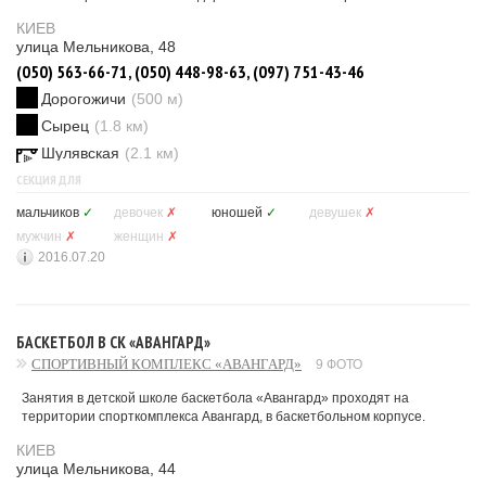
КИЕВ
улица Мельникова, 48
(050) 563-66-71, (050) 448-98-63, (097) 751-43-46
Дорогожичи
(500 м)
Сырец
(1.8 км)
Шулявская
(2.1 км)
СЕКЦИЯ ДЛЯ
мальчиков
✓
девочек
✗
юношей
✓
девушек
✗
мужчин
✗
женщин
✗
2016.07.20
БАСКЕТБОЛ В СК «АВАНГАРД»
СПОРТИВНЫЙ КОМПЛЕКС «АВАНГАРД»
9 ФОТО
Занятия в детской школе баскетбола «Авангард» проходят на
территории спорткомплекса Авангард, в баскетбольном корпусе.
КИЕВ
улица Мельникова, 44