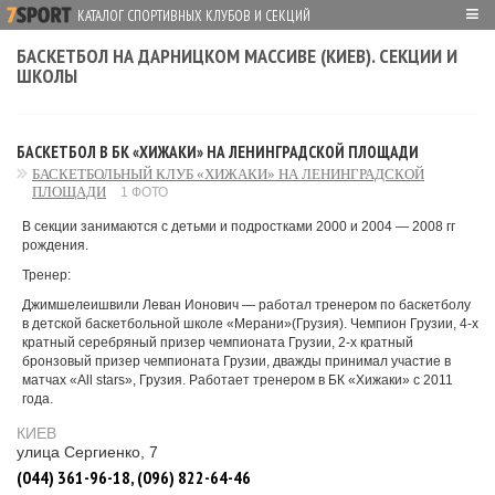
≡
КАТАЛОГ СПОРТИВНЫХ КЛУБОВ И СЕКЦИЙ
БАСКЕТБОЛ НА ДАРНИЦКОМ МАССИВЕ (КИЕВ). СЕКЦИИ И
ШКОЛЫ
БАСКЕТБОЛ В БК «ХИЖАКИ» НА ЛЕНИНГРАДСКОЙ ПЛОЩАДИ
БАСКЕТБОЛЬНЫЙ КЛУБ «ХИЖАКИ» НА ЛЕНИНГРАДСКОЙ
ПЛОЩАДИ
1 ФОТО
В секции занимаются с детьми и подростками 2000 и 2004 ― 2008 гг
рождения.
Тренер:
Джимшелеишвили Леван Ионович ― работал тренером по баскетболу
в детской баскетбольной школе «Мерани»(Грузия). Чемпион Грузии, 4-х
кратный серебряный призер чемпионата Грузии, 2-х кратный
бронзовый призер чемпионата Грузии, дважды принимал участие в
матчах «All stars», Грузия. Работает тренером в БК «Хижаки» с 2011
года.
КИЕВ
улица Сергиенко, 7
(044) 361-96-18, (096) 822-64-46