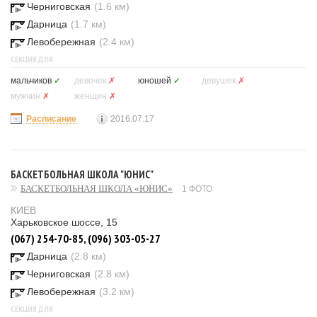
Черниговская
(1.6 км)
Дарница
(1.7 км)
Левобережная
(2.4 км)
СЕКЦИЯ ДЛЯ
мальчиков
✓
девочек
✗
юношей
✓
девушек
✗
мужчин
✗
женщин
✗
Расписание
2016.07.17
БАСКЕТБОЛЬНАЯ ШКОЛА "ЮНИС"
БАСКЕТБОЛЬНАЯ ШКОЛА «ЮНИС»
1 ФОТО
КИЕВ
Харьковское шоссе, 15
(067) 254-70-85, (096) 303-05-27
Дарница
(2.8 км)
Черниговская
(2.8 км)
Левобережная
(3.2 км)
СЕКЦИЯ ДЛЯ