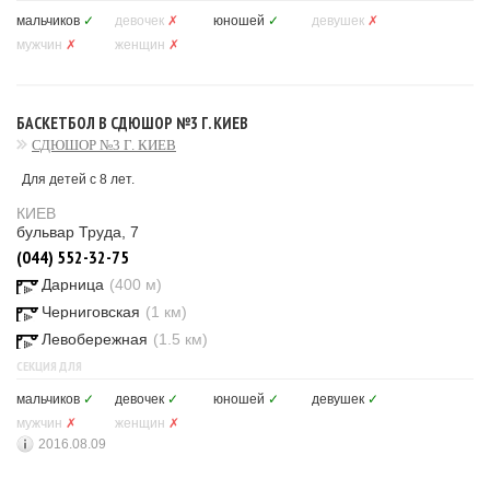
мальчиков
✓
девочек
✗
юношей
✓
девушек
✗
мужчин
✗
женщин
✗
БАСКЕТБОЛ В СДЮШОР №3 Г. КИЕВ
СДЮШОР №3 Г. КИЕВ
Для детей с 8 лет.
КИЕВ
бульвар Труда, 7
(044) 552-32-75
Дарница
(400 м)
Черниговская
(1 км)
Левобережная
(1.5 км)
СЕКЦИЯ ДЛЯ
мальчиков
✓
девочек
✓
юношей
✓
девушек
✓
мужчин
✗
женщин
✗
2016.08.09