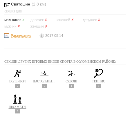
Святошин
(2.8 км)
СЕКЦИЯ ДЛЯ
мальчиков
✓
девочек
✗
юношей
✗
девушек
✗
мужчин
✗
женщин
✗
Расписание
2017.05.14
СЕКЦИИ ДРУГИХ ИГРОВЫХ ВИДОВ СПОРТА В СОЛОМЕНСКОМ РАЙОНЕ:
ВОЛЕЙБОЛ
НАСТОЛЬНЫЙ ТЕННИС
СКВОШ
ТЕННИС
2
2
1
3
ШАХМАТЫ
5