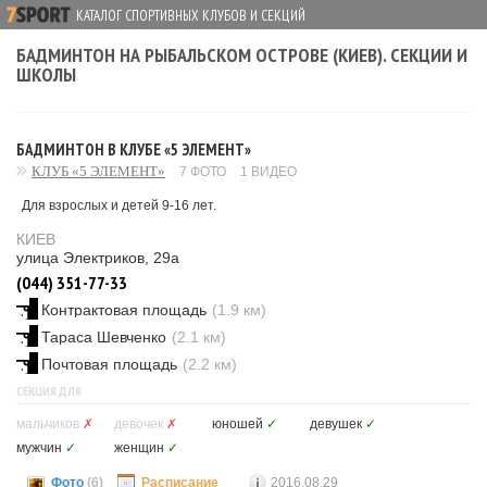
КАТАЛОГ СПОРТИВНЫХ КЛУБОВ И СЕКЦИЙ
БАДМИНТОН НА РЫБАЛЬСКОМ ОСТРОВЕ (КИЕВ). СЕКЦИИ И
ШКОЛЫ
БАДМИНТОН В КЛУБЕ «5 ЭЛЕМЕНТ»
КЛУБ «5 ЭЛЕМЕНТ»
7 ФОТО
1 ВИДЕО
Для взрослых и детей 9-16 лет.
КИЕВ
улица Электриков, 29а
(044) 351-77-33
Контрактовая площадь
(1.9 км)
Тараса Шевченко
(2.1 км)
Почтовая площадь
(2.2 км)
СЕКЦИЯ ДЛЯ
мальчиков
✗
девочек
✗
юношей
✓
девушек
✓
мужчин
✓
женщин
✓
Фото
(6)
Расписание
2016.08.29