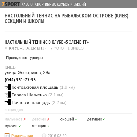
КАТАЛОГ СПОРТИВНЫХ КЛУБОВ И СЕКЦИЙ
НАСТОЛЬНЫЙ ТЕННИС НА РЫБАЛЬСКОМ ОСТРОВЕ (КИЕВ).
СЕКЦИИ И ШКОЛЫ
НАСТОЛЬНЫЙ ТЕННИС В КЛУБЕ «5 ЭЛЕМЕНТ»
КЛУБ «5 ЭЛЕМЕНТ»
7 ФОТО
1 ВИДЕО
Проводятся турниры.
КИЕВ
улица Электриков, 29а
(044) 351-77-33
Контрактовая площадь
(1.9 км)
Тараса Шевченко
(2.1 км)
Почтовая площадь
(2.2 км)
СЕКЦИЯ ДЛЯ
мальчиков
✗
девочек
✗
юношей
✓
девушек
✓
мужчин
✓
женщин
✓
Расписание
2016.08.29