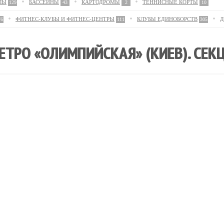
ЛЫ
БАССЕЙНЫ
КАРТОДРОМЫ
ТЕННИСНЫЕ КОРТЫ
129
43
2
10
ФИТНЕС-КЛУБЫ И ФИТНЕС-ЦЕНТРЫ
КЛУБЫ ЕДИНОБОРСТВ
Д
76
111
305
ТРО «ОЛИМПИЙСКАЯ» (КИЕВ). СЕК