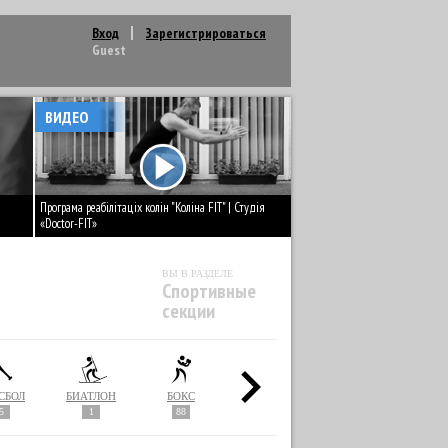
Вход
Зарегистрироваться
Guest
ВИДЕО
Програма реабілітаціх колін "Коліна FIT" | Студія
«Doctor-FIT»
ВЫ В РАЗДЕЛЕ
Спортивные
секции
СБОЛ
БИАТЛОН
БОКС
ВЕЛОСПОРТ
ВОДНОЕ ПОЛО
5
1
88
5
4