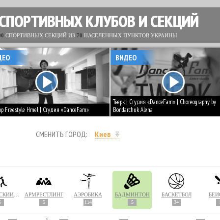
 СПОРТИВНЫХ КЛУБОВ И СЕКЦИЙ
00
СПОРТИВНЫХ СЕКЦИЙ ИЗ
70
НАСЕЛЕННЫХ ПУНКТОВ УКРАИНЫ
ДЕО
ВИДЕО
Тверк | Студия «DanceFam» | Choreography by
op Freestyle Hmel | Студия «DanceFam»
Bondarchuk Alena
СМЕНИТЬ ГОРОД:
Киев
АРМЕЙСКИЙ РУКОПАШНЫЙ БОЙ
АРМРЕСТЛИНГ
АЭРОБИКА
БАДМИНТОН
БАСКЕТБОЛ
БЕЙ
5
5
114
5
34