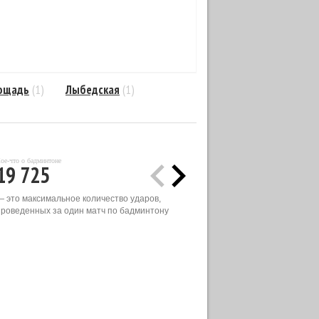
лощадь
(1)
Лыбедская
(1)
ое-что о бадминтоне
19 725
— это максимальное количество ударов,
проведенных за один матч по бадминтону