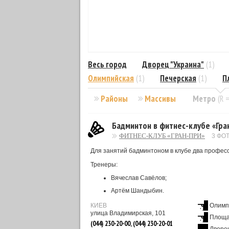
Весь город
Дворец "Украина"
(1)
Олимпийская
(1)
Печерская
(1)
П
Районы
Массивы
Метро
(R 
Бадминтон в фитнес-клубе «Гра
ФИТНЕС-КЛУБ «ГРАН-ПРИ»
3 ФО
Для занятий бадминтоном в клубе два профе
Тренеры:
Вячеслав Савёлов;
Артём Шандыбин.
КИЕВ
Олимп
улица Владимирская, 101
Площа
(044) 230-20-00, (044) 230-20-01