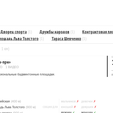
Дворец спорта
(1)
Дружбы народов
(1)
Контрактовая п
лощадь Льва Толстого
(1)
Тараса Шевченко
(1)
= 1 км)
К
н-при»
ТО
1 ВИДЕО
ссиональные бадминтонные площадки.
ийская
(400 м)
мальчиков
✗
девочек
✗
СЕКЦИЯ ДЛЯ
юношей
✗
девушек
✗
дь Льва Толстого
(900 м)
мужчин
✓
женщин
✓