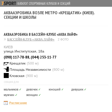
КАТАЛОГ СПОРТИВНЫХ КЛУБОВ И СЕКЦИЙ
АКВААЭРОБИКА ВОЗЛЕ МЕТРО «КРЕЩАТИК» (КИЕВ).
СЕКЦИИ И ШКОЛЫ
АКВААЭРОБИКА В БАССЕЙН-КЛУБЕ «АКВА ЛАЙФ»
БАССЕЙН-КЛУБ «АКВА ЛАЙФ»
2 ФОТО
КИЕВ
улица Институтская, 18а
(098) 117-78-88, (044) 253-11-77
Крещатик
(500 м)
Площадь Независимости
(800 м)
Кловская
(900 м)
СЕКЦИЯ ДЛЯ
мальчиков
✓
девочек
✓
юношей
✓
девушек
✓
мужчин
✓
женщин
✓
Расписание