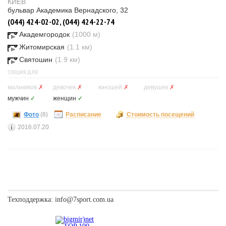
КИЕВ
бульвар Академика Вернадского, 32
(044) 424-02-02, (044) 424-22-74
Академгородок
(1000 м)
Житомирская
(1.1 км)
Святошин
(1.9 км)
СЕКЦИЯ ДЛЯ
мальчиков
✗
девочек
✗
юношей
✗
девушек
✗
мужчин
✓
женщин
✓
Фото
(8)
Расписание
Стоимость посещений
2016.07.20
Техподдержка:
info@7sport.com.ua