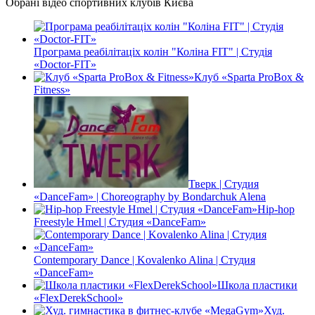
Обрані відео спортивних клубів Києва
Програма реабілітаціх колін "Коліна FIT" | Студія
«Doctor-FIT»
Клуб «Sparta ProBox &
Fitness»
Тверк | Студия
«DanceFam» | Choreography by Bondarchuk Alena
Hip-hop
Freestyle Hmel | Студия «DanceFam»
Contemporary Dance | Kovalenko Alina | Студия
«DanceFam»
Школа пластики
«FlexDerekSchool»
Худ.