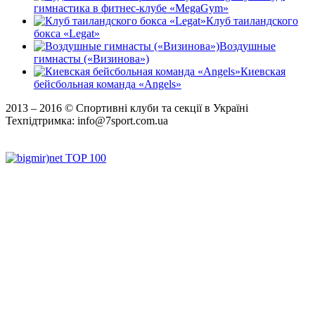
гимнастика в фитнес-клубе «MegaGym»
Клуб таиландского
бокса «Legat»
Воздушные
гимнасты («Визинова»)
Киевская
бейсбольная команда «Angels»
2013 ‒ 2016 © Спортивні клуби та секції в Україні
Техпідтримка:
info@7sport.com.ua