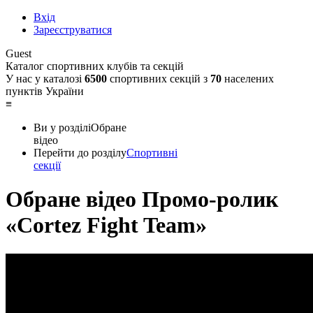
Вхід
Зареєструватися
Guest
Каталог спортивних клубів та секцій
У нас у каталозі
6500
спортивних секцій з
70
населених
пунктів України
≡
Ви у розділі
Обране
відео
Перейти до розділу
Спортивні
секції
Обране відео
Промо-ролик
«Cortez Fight Team»