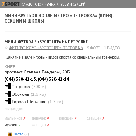
КАТАЛОГ СПОРТИВНЫХ КЛУБОВ И СЕКЦИЙ
МИНИ-ФУТБОЛ ВОЗЛЕ МЕТРО «ПЕТРОВКА» (КИЕВ).
СЕКЦИИ И ШКОЛЫ
МИНИ-ФУТБОЛ В «SPORTLIFE» НА ПЕТРОВКЕ
ФИТНЕС-КЛУБ «SPORTLIFE» ПЕТРОВКА
9 ФОТО
1 ВИДЕО
Занятие в зале игровых видов спорта со специальным тренером.
КИЕВ
проспект Степана Бандеры, 20Б
(044) 390-42-15, (044) 390-42-14
Петровка
(700 м)
Оболонь
(1.6 км)
Тараса Шевченко
(1.7 км)
СЕКЦИЯ ДЛЯ
мальчиков
✗
девочек
✗
юношей
✗
девушек
✗
мужчин
✓
женщин
✗
Фото
(2)