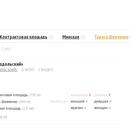
Контрактовая площадь
(1)
Минская
(1)
Тараса Шевченко
= 1 км)
Подольский»
ОЛЬСКИЙ»
6 ФОТО
1 ВИДЕО
актовая площадь
(700 м)
мальчиков
✗
девочек
✗
СЕКЦИЯ ДЛЯ
юношей
✓
девушек
✓
а Шевченко
(900 м)
мужчин
✓
женщин
✓
вая площадь
(1.5 км)
09.25