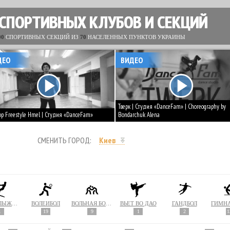
 СПОРТИВНЫХ КЛУБОВ И СЕКЦИЙ
00
СПОРТИВНЫХ СЕКЦИЙ ИЗ
70
НАСЕЛЕННЫХ ПУНКТОВ УКРАИНЫ
ДЕО
ВИДЕО
Тверк | Студия «DanceFam» | Choreography by
op Freestyle Hmel | Студия «DanceFam»
Bondarchuk Alena
СМЕНИТЬ ГОРОД:
Киев
ВОДНОЛЫЖНЫЙ СПОРТ
ВОЛЕЙБОЛ
ВОЛЬНАЯ БОРЬБА
ВЬЕТ ВО ДАО
ГАНДБОЛ
ГИМН
1
19
9
1
2
1