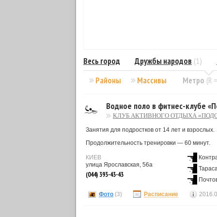
Весь город
Дружбы народов
(1)
Районы
Массивы
Метро
(R 
Водное поло в фитнес-клубе «
КЛУБ АКТИВНОГО ОТДЫХА «ПОД
Занятия для подростков от 14 лет и взрослых.
Продолжительность тренировки — 60 минут.
КИЕВ
Контр
улица Ярославская, 56а
Тарас
(044) 393-43-43
Почто
Фото
(3)
Расписание
2016.