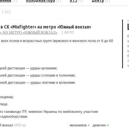
ьники
(1)
Холодная Гора
(1)
ХТЗ
(6)
Центр
(2)
= 1 км)
К
с в СК «MixFighter» на метро «Южный вокзал»
R» НА МЕТРО «ЮЖНЫЙ ВОКЗАЛ»
1 ФОТО
всех полов и возрастных групп (мужского и женского пола от 6 до 60
дней дистанции — удары кулаками;
ьней дистанции — удары стопами и голенями;
жней дистанции — удары локтями и коленями.
оединку;
лице.
 таеквондо ITF, чемпион Украины по кикбоксингу, участник
 единоборствам.
 вокзал
(600 м)
мальчиков
✓
девочек
✓