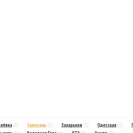
лёвка
(2)
Залопань
(2)
Захарьков
(1)
Одесская
(1)