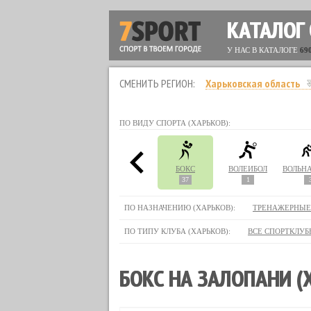
КАТАЛОГ
У НАС В КАТАЛОГЕ
69
СМЕНИТЬ РЕГИОН:
Харьковская область
ПО ВИДУ СПОРТА (ХАРЬКОВ):
СТЛИНГ
АЭРОБИКА
БИЛЬЯРД
БОКС
ВОЛЕЙБОЛ
44
5
37
1
ПО НАЗНАЧЕНИЮ (ХАРЬКОВ):
ТРЕНАЖЕРНЫЕ
ПО ТИПУ КЛУБА (ХАРЬКОВ):
ВСЕ СПОРТКЛУБ
БОКС НА ЗАЛОПАНИ (