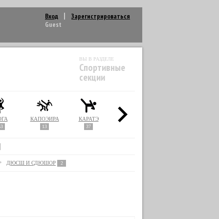
Вход
Зарегистрироваться
Guest
ВЫ В РАЗДЕЛЕ
Спортивные
секции
ОГА
КАПОЭЙРА
КАРАТЭ
КИКБОКСИНГ
КУДО
53
13
37
22
1
ДЮСШ И СДЮШОР
2