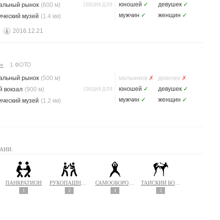
СЕКЦИЯ ДЛЯ
юношей
✓
девушек
✓
альный рынок
(600 м)
мужчин
✓
женщин
✓
ический музей
(1.4 км)
2016.12.21
»
1 ФОТО
альный рынок
(500 м)
мальчиков
✗
девочек
✗
СЕКЦИЯ ДЛЯ
юношей
✓
девушек
✓
 вокзал
(900 м)
мужчин
✓
женщин
✓
ический музей
(1.2 км)
АНИ:
ПАНКРАТИОН
РУКОПАШНЫЙ БОЙ
САМООБОРОНА
ТАЙСКИЙ БОКС (МУАЙ ТАЙ)
1
2
1
2