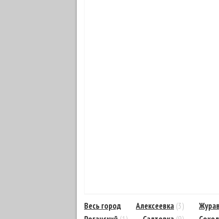
Весь город
Алексеевка
(3)
Журав