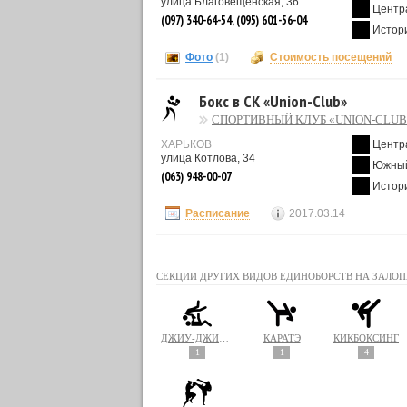
улица Благовещенская, 36
Центр
(097) 340-64-54, (095) 601-56-04
Истор
Фото
(1)
Стоимость посещений
Бокс в СК «Union-Club»
СПОРТИВНЫЙ КЛУБ «UNION-CLUB
ХАРЬКОВ
Центр
улица Котлова, 34
Южный
(063) 948-00-07
Истор
Расписание
2017.03.14
СЕКЦИИ ДРУГИХ ВИДОВ ЕДИНОБОРСТВ НА ЗАЛОП
ДЖИУ-ДЖИТСУ
КАРАТЭ
КИКБОКСИНГ
1
1
4