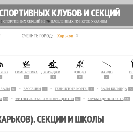
 СПОРТИВНЫХ КЛУБОВ И СЕКЦИЙ
00
СПОРТИВНЫХ СЕКЦИЙ ИЗ
70
НАСЕЛЕННЫХ ПУНКТОВ УКРАИНЫ
СМЕНИТЬ ГОРОД:
Харьков
ВОЛЬНАЯ БОРЬБА
ГИМНАСТИКА
ДЖИУ-ДЖИТСУ
ДЗЮДО
ИАЙДО
Й
3
51
4
9
2
 ЗАЛЫ
БАССЕЙНЫ
ТЕННИСНЫЕ КОРТЫ
ЗАЛЫ БИЛЬЯРДА
80
10
1
5
Ы
ФИТНЕС-КЛУБЫ И ФИТНЕС-ЦЕНТРЫ
КЛУБЫ ЕДИНОБОРСТВ
270
62
134
ХАРЬКОВ). СЕКЦИИ И ШКОЛЫ