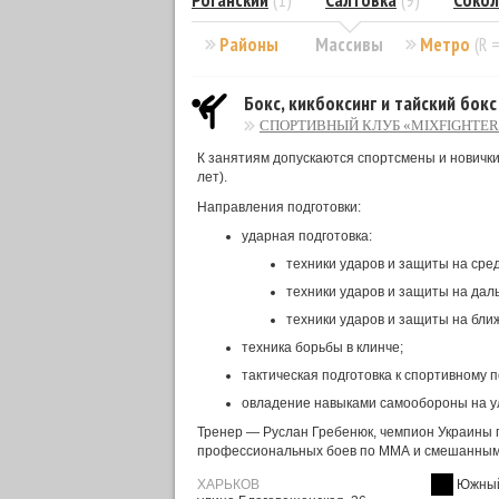
Роганский
(1)
Салтовка
(9)
Сокол
Районы
Массивы
Метро
(R 
Бокс, кикбоксинг и тайский бок
СПОРТИВНЫЙ КЛУБ «MIXFIGHTE
К занятиям допускаются спортсмены и новички 
лет).
Направления подготовки:
ударная подготовка:
техники ударов и защиты на сре
техники ударов и защиты на дал
техники ударов и защиты на бли
техника борьбы в клинче;
тактическая подготовка к спортивному п
овладение навыками самообороны на у
Тренер — Руслан Гребенюк, чемпион Украины по
профессиональных боев по ММА и смешанным
ХАРЬКОВ
Южный