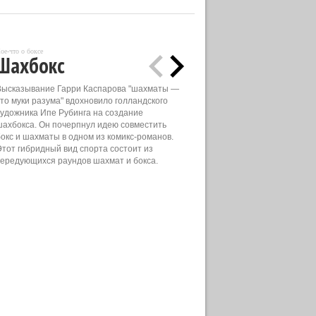
ое-что о боксе
Шахбокс
Высказывание Гарри Каспарова "шахматы —
это муки разума" вдохновило голландского
художника Ипе Рубинга на создание
шахбокса. Он почерпнул идею совместить
бокс и шахматы в одном из комикс-романов.
Этот гибридный вид спорта состоит из
чередующихся раундов шахмат и бокса.