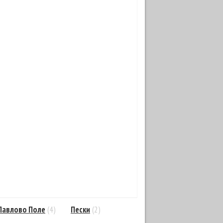
Павлово Поле
(4)
Пески
(2)