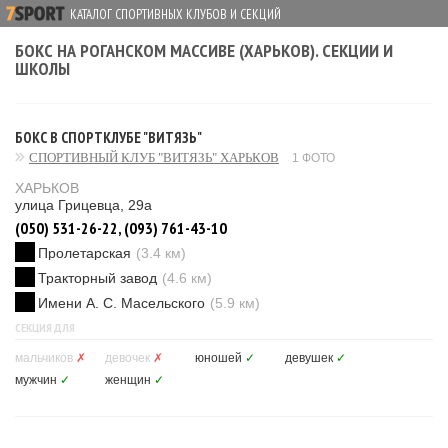
КАТАЛОГ СПОРТИВНЫХ КЛУБОВ И СЕКЦИЙ
БОКС НА РОГАНСКОМ МАССИВЕ (ХАРЬКОВ). СЕКЦИИ И
ШКОЛЫ
БОКС В СПОРТКЛУБЕ "ВИТЯЗЬ"
СПОРТИВНЫЙ КЛУБ "ВИТЯЗЬ" ХАРЬКОВ
1 ФОТО
ХАРЬКОВ
улица Грицевца, 29а
(050) 531-26-22, (093) 761-43-10
Пролетарская
(3.4 км)
Тракторный завод
(4.6 км)
Имени А. С. Масельского
(5.9 км)
СЕКЦИЯ ДЛЯ
мальчиков
✗
девочек
✗
юношей
✓
девушек
✓
мужчин
✓
женщин
✓