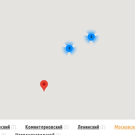
3
3
вский
(7)
Коминтерновский
(2)
Ленинский
(2)
Московск