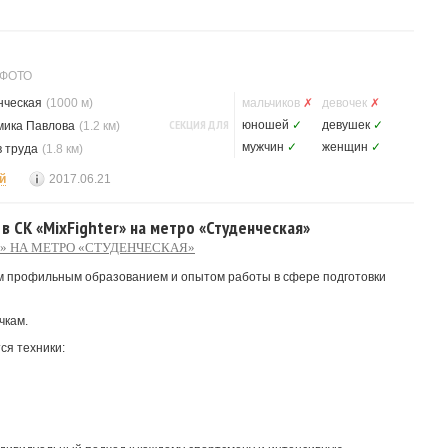
 ФОТО
нческая
(1000 м)
мальчиков
✗
девочек
✗
СЕКЦИЯ ДЛЯ
юношей
✓
девушек
✓
мика Павлова
(1.2 км)
мужчин
✓
женщин
✓
 труда
(1.8 км)
й
2017.06.21
 в СК «MixFighter» на метро «Студенческая»
» НА МЕТРО «СТУДЕНЧЕСКАЯ»
 профильным образованием и опытом работы в сфере подготовки
чкам.
ся техники: