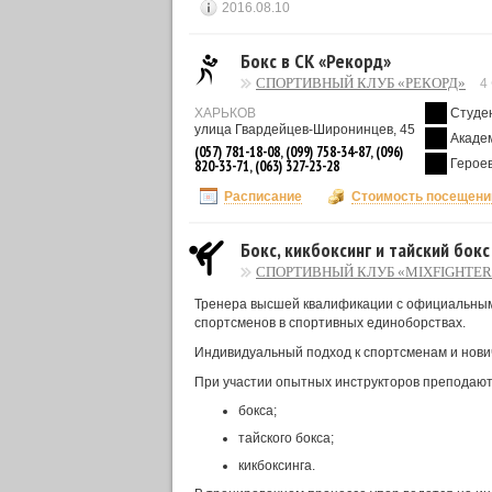
2016.08.10
Бокс в СК «Рекорд»
СПОРТИВНЫЙ КЛУБ «РЕКОРД»
4
ХАРЬКОВ
Студе
улица Гвардейцев-Широнинцев, 45
Акаде
(057) 781-18-08, (099) 758-34-87, (096)
Героев
820-33-71, (063) 327-23-28
Расписание
Стоимость посещени
Бокс, кикбоксинг и тайский бокс
СПОРТИВНЫЙ КЛУБ «MIXFIGHTER
Тренера высшей квалификации с официальным
спортсменов в спортивных единоборствах.
Индивидуальный подход к спортсменам и нови
При участии опытных инструкторов преподают
бокса;
тайского бокса;
кикбоксинга.