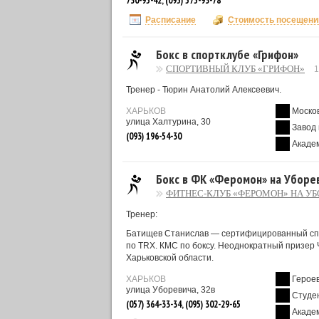
730-95-42, (095) 575-93-78
Расписание
Стоимость посещени
Бокс в спортклубе «Грифон»
СПОРТИВНЫЙ КЛУБ «ГРИФОН»
Тренер - Тюрин Анатолий Алексеевич.
ХАРЬКОВ
Моско
улица Халтурина, 30
Завод
(093) 196-54-30
Акаде
Бокс в ФК «Феромон» на Уборе
ФИТНЕС-КЛУБ «ФЕРОМОН» НА У
Тренер:
Батищев Станислав — сертифицированный сп
по TRX. КМС по боксу. Неоднократный призер
Харьковской области.
ХАРЬКОВ
Героев
улица Уборевича, 32в
Студе
(057) 364-33-34, (095) 302-29-65
Акаде