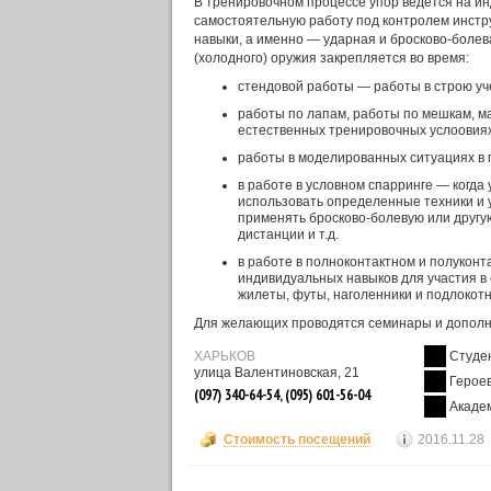
В тренировочном процессе упор ведется на и
самостоятельную работу под контролем инстру
навыки, а именно — ударная и бросково-болев
(холодного) оружия закрепляется во время:
стендовой работы — работы в строю уче
работы по лапам, работы по мешкам, мак
естественных тренировочных услоовиях
работы в моделированных ситуациях в 
в работе в условном спарринге — когда
использовать определенные техники и 
применять бросково-болевую или другу
дистанции и т.д.
в работе в полноконтактном и полуконт
индивидуальных навыков для участия в
жилеты, футы, наголенники и подлокотн
Для желающих проводятся семинары и дополн
ХАРЬКОВ
Студе
улица Валентиновская, 21
Героев
(097) 340-64-54, (095) 601-56-04
Акаде
Стоимость посещений
2016.11.28