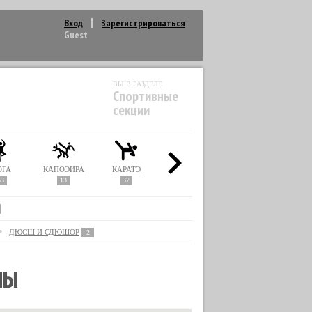
Вход
Зарегистрироваться
Guest
ВЫ В РАЗДЕЛЕ
Спортивные
секции
ОГА
КАПОЭЙРА
КАРАТЭ
КИКБОКСИНГ
КУДО
53
13
37
22
1
ДЮСШ И СДЮШОР
2
ЛЫ