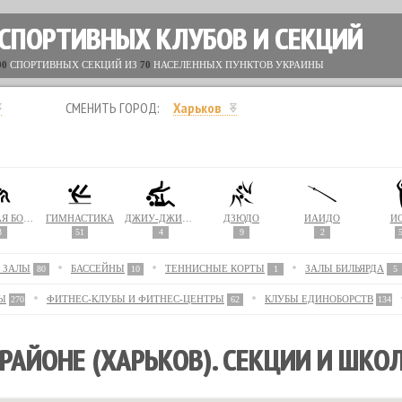
 СПОРТИВНЫХ КЛУБОВ И СЕКЦИЙ
00
СПОРТИВНЫХ СЕКЦИЙ ИЗ
70
НАСЕЛЕННЫХ ПУНКТОВ УКРАИНЫ
СМЕНИТЬ ГОРОД:
Харьков
ВОЛЬНАЯ БОРЬБА
ГИМНАСТИКА
ДЖИУ-ДЖИТСУ
ДЗЮДО
ИАЙДО
Й
3
51
4
9
2
 ЗАЛЫ
БАССЕЙНЫ
ТЕННИСНЫЕ КОРТЫ
ЗАЛЫ БИЛЬЯРДА
80
10
1
5
Ы
ФИТНЕС-КЛУБЫ И ФИТНЕС-ЦЕНТРЫ
КЛУБЫ ЕДИНОБОРСТВ
270
62
134
РАЙОНЕ (ХАРЬКОВ). СЕКЦИИ И ШКО