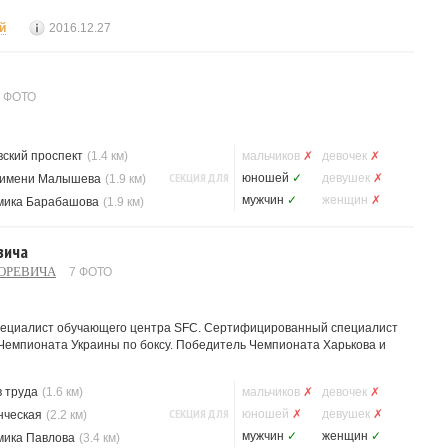
й
2016.12.27
1 ФОТО
вский проспект
(1.4 км)
мальчиков
✗
девочек
✗
СЕКЦИЯ ДЛЯ
юношей
✓
девушек
✗
 имени Малышева
(1.9 км)
мужчин
✓
женщин
✗
мика Барабашова
(1.9 км)
вича
БОРЕВИЧА
7 ФОТО
ециалист обучающего центра SFC. Сертифицированный специалист
 Чемпионата Украины по боксу. Победитель Чемпионата Харькова и
 труда
(1.6 км)
мальчиков
✗
девочек
✗
СЕКЦИЯ ДЛЯ
юношей
✗
девушек
✗
нческая
(2.2 км)
мужчин
✓
женщин
✓
мика Павлова
(3.4 км)