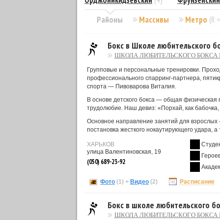
Орджоникидзевский
(4)
Фрунзенский
Районы
Массивы
Метро
(R 
Бокс в Школе любительского б
ШКОЛА ЛЮБИТЕЛЬСКОГО БОКСА 
Групповые и персональные тренировки. Проход
профессионального спарринг-партнера, пятик
спорта — Пивоварова Виталия.
В основе детского бокса — общая физическая 
трудолюбие. Наш девиз: «Порхай, как бабочка, 
Основное направление занятий для взрослых 
постановка жесткого нокаутирующего удара, а
ХАРЬКОВ
Студе
улица Валентиновская, 19
Героев
(050) 689-23-92
Акаде
Фото
(1)
+
Видео
(2)
Расписание
Бокс в школе любительского бо
ШКОЛА ЛЮБИТЕЛЬСКОГО БОКСА 