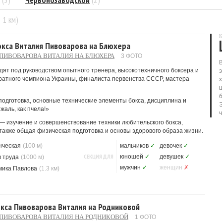
(3)
Червонозаводской
(2)
= 1 км)
К
окса Виталия Пивоварова на Блюхера
ПИВОВАРОВА ВИТАЛИЯ НА БЛЮХЕРА
3 ФОТО
ят под руководством опытного тренера, высокотехничного боксера и
ратного чемпиона Украины, финалиста первенства СССР, мастера
подготовка, основные технические элементы бокса, дисциплина и
жаль, как пчела!»
— изучение и совершенствование техники любительского бокса,
 также общая физическая подготовка и основы здорового образа жизни.
нческая
(100 м)
мальчиков
✓
девочек
✓
СЕКЦИЯ ДЛЯ
юношей
✓
девушек
✓
 труда
(1000 м)
мужчин
✓
женщин
✗
мика Павлова
(1.3 км)
кса Пивоварова Виталия на Родниковой
ПИВОВАРОВА ВИТАЛИЯ НА РОДНИКОВОЙ
1 ФОТО