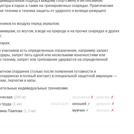
ндивидуальный подход к каждому спортсмену и интенсивную
ктора в парах а также на тренировочных снарядах. Практические
ая техника и техника защиты от ударного и колюще-режущего
ников по воздуху перед зеркалом;
иварам, со жгутом, в воде на природе и на прочих снарядах и других
;
парах;
 у учасников есть определенные ограничения, например запрет
удары, запрет бить одной или несколькими конечностями или
ю технику, запрет или требование удержатся на определенной
актном спарринге (только после появления готовности и
 спаррингах в полный контакт) в специальной защитной амуниции —
ики, перчатки и капы.
ительные индивидуальные тренировки.
нческая
(200 м)
мальчиков
✗
девочек
✗
СЕКЦИЯ ДЛЯ
юношей
✓
девушек
✗
 труда
(1 км)
мужчин
✓
женщин
✗
мика Павлова
(1.3 км)