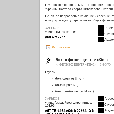
Групповые и персональные тренировки провод
Украины, мастера спорта Пивоварова Виталия
Основное направление-изучение и совершенств
нокаутирующего удара, а также общая физичес
ХАРЬКОВ
Героев
улица Родниковая, 9а
Студе
(050) 689-23-92
Акаде
Расписание
Бокс в фитнес-центре «King»
ФИТНЕС-ЦЕНТР «KING»
5 ФОТО
Группы:
бокс (дети от 8 лет);
бокс (взрослые);
бокс + кикбосинг (7-14 лет).
ХАРЬКОВ
Героев
улица Гвардейцев-Широнинцев,
Студе
101/99
(057) 755-15-35, (096) 860-22-95, (063)
Акаде