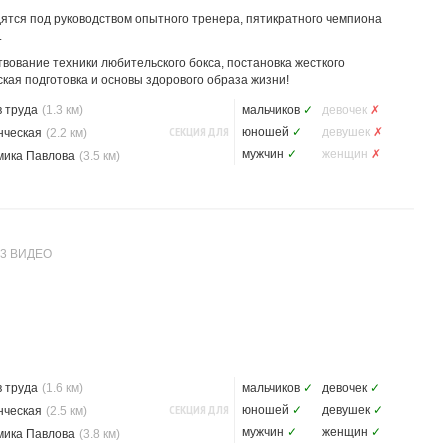
ятся под руководством опытного тренера, пятикратного чемпиона
.
ование техники любительского бокса, постановка жесткого
кая подготовка и основы здорового образа жизни!
 труда
(1.3 км)
мальчиков
✓
девочек
✗
СЕКЦИЯ ДЛЯ
юношей
✓
девушек
✗
нческая
(2.2 км)
мужчин
✓
женщин
✗
мика Павлова
(3.5 км)
3 ВИДЕО
 труда
(1.6 км)
мальчиков
✓
девочек
✓
СЕКЦИЯ ДЛЯ
юношей
✓
девушек
✓
нческая
(2.5 км)
мужчин
✓
женщин
✓
мика Павлова
(3.8 км)