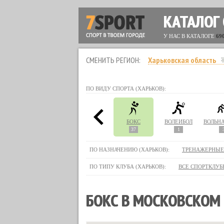
КАТАЛОГ
У НАС В КАТАЛОГЕ
69
СМЕНИТЬ РЕГИОН:
Харьковская область
ПО ВИДУ СПОРТА (ХАРЬКОВ):
СТЛИНГ
АЭРОБИКА
БИЛЬЯРД
БОКС
ВОЛЕЙБОЛ
44
5
37
1
ПО НАЗНАЧЕНИЮ (ХАРЬКОВ):
ТРЕНАЖЕРНЫЕ
ПО ТИПУ КЛУБА (ХАРЬКОВ):
ВСЕ СПОРТКЛУБ
БОКС В МОСКОВСКОМ 