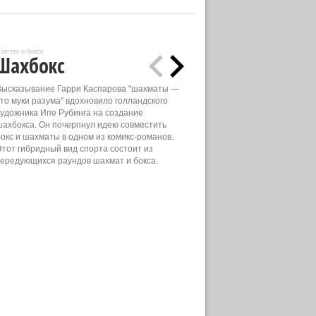
ое-что о боксе
Шахбокс
Высказывание Гарри Каспарова "шахматы —
это муки разума" вдохновило голландского
художника Ипе Рубинга на создание
шахбокса. Он почерпнул идею совместить
бокс и шахматы в одном из комикс-романов.
Этот гибридный вид спорта состоит из
чередующихся раундов шахмат и бокса.