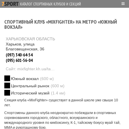
≡
КАТАЛОГ СПОРТИВНЫХ КЛУБОВ И СЕКЦИЙ
СПОРТИВНЫЙ КЛУБ «MIXFIGHTER» НА МЕТРО «ЮЖНЫЙ
ВОКЗАЛ»
ХАРЬКОВСКАЯ ОБЛАСТЬ
Харьков, улица
Благовещенская, 36
(097) 340-64-54
(095) 601-56-04
Сайт: mixfighter.kh.ua/tayskiy-bosk-kikboksing-mma-v-harkove-na-vokzale
Южный вокзал
(600 м)
Центральный рынок
(600 м)
Исторический музей
(1.4 км)
Секция клуба «MixFighter» существует в данной школе уже свыше 10
лет.
Спортсмены данного клуба неоднократно побеждали в спортивных
соревнованиях городского, областного, всеукраинского и
международного уровня по кикбоксингу, К-1, тайскому бокусу муай тай,
MMA и рукопашному бою.