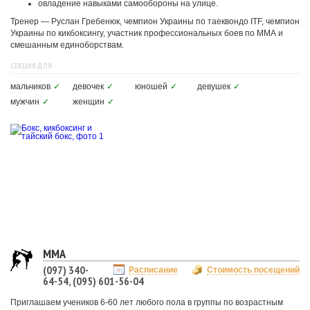
овладение навыками самообороны на улице.
Тренер — Руслан Гребенюк, чемпион Украины по таеквондо ITF, чемпион
Украины по кикбоксингу, участник профессиональных боев по ММА и
смешанным единоборствам.
СЕКЦИЯ ДЛЯ
мальчиков
✓
девочек
✓
юношей
✓
девушек
✓
мужчин
✓
женщин
✓
MMA
(097) 340-
Расписание
Стоимость посещений
64-54, (095) 601-56-04
Приглашаем учеников 6-60 лет любого пола в группы по возрастным