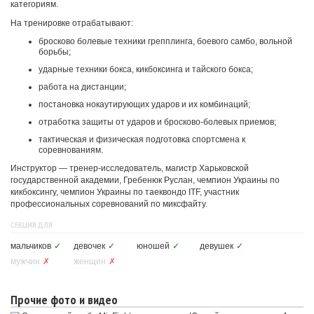
категориям.
На тренировке отрабатывают:
бросково болевые техники грепплинга, боевого самбо, вольной
борьбы;
ударные техники бокса, кикбоксинга и тайского бокса;
работа на дистанции;
постановка нокаутирующих ударов и их комбинаций;
отработка защиты от ударов и бросково-болевых приемов;
тактическая и физическая подготовка спортсмена к
соревнованиям.
Инструктор — тренер-исследователь, магистр Харьковской
государственной академии, Гребенюк Руслан, чемпион Украины по
кикбоксингу, чемпион Украины по таеквондо ITF, участник
профессиональных соревнований по миксфайту.
СЕКЦИЯ ДЛЯ
мальчиков
✓
девочек
✓
юношей
✓
девушек
✓
мужчин
✗
женщин
✗
Прочие фото и видео