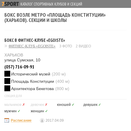
КАТАЛОГ СПОРТИВНЫХ КЛУБОВ И СЕКЦИЙ
БОКС ВОЗЛЕ МЕТРО «ПЛОЩАДЬ КОНСТИТУЦИИ»
(ХАРЬКОВ). СЕКЦИИ И ШКОЛЫ
БОКС В ФИТНЕС-КЛУБЕ «EGOISTE»
ФИТНЕС-КЛУБ «EGOISTE»
3 ФОТО
2 ВИДЕО
ХАРЬКОВ
улица Сумская, 10
(057) 716-09-91
Исторический музей
(200 м)
Площадь Конституции
(400 м)
Архитектора Бекетова
(800 м)
СЕКЦИЯ ДЛЯ
мальчиков
✗
девочек
✗
юношей
✓
девушек
✓
мужчин
✓
женщин
✓
Расписание
2017.04.09