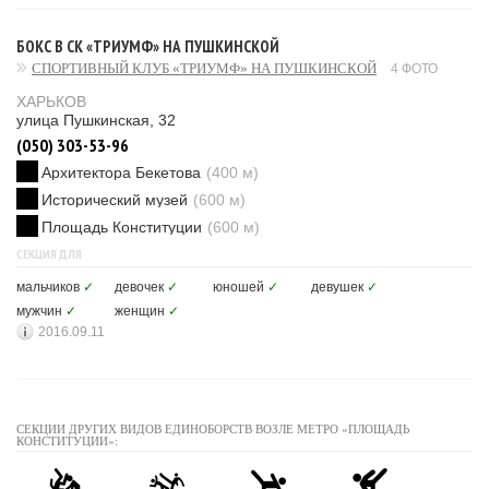
БОКС В СК «ТРИУМФ» НА ПУШКИНСКОЙ
СПОРТИВНЫЙ КЛУБ «ТРИУМФ» НА ПУШКИНСКОЙ
4 ФОТО
ХАРЬКОВ
улица Пушкинская, 32
(050) 303-53-96
Архитектора Бекетова
(400 м)
Исторический музей
(600 м)
Площадь Конституции
(600 м)
СЕКЦИЯ ДЛЯ
мальчиков
✓
девочек
✓
юношей
✓
девушек
✓
мужчин
✓
женщин
✓
2016.09.11
СЕКЦИИ ДРУГИХ ВИДОВ ЕДИНОБОРСТВ ВОЗЛЕ МЕТРО «ПЛОЩАДЬ
КОНСТИТУЦИИ»: