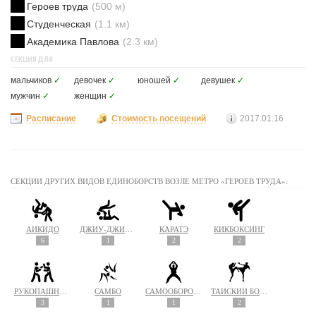
Героев труда
(500 м)
Студенческая
(1.1 км)
Академика Павлова
(2.3 км)
СЕКЦИЯ ДЛЯ
мальчиков
✓
девочек
✓
юношей
✓
девушек
✓
мужчин
✓
женщин
✓
Расписание
Стоимость посещений
2017.01.16
СЕКЦИИ ДРУГИХ ВИДОВ ЕДИНОБОРСТВ ВОЗЛЕ МЕТРО «ГЕРОЕВ ТРУДА»:
АЙКИДО
ДЖИУ-ДЖИТСУ
КАРАТЭ
КИКБОКСИНГ
6
1
2
2
РУКОПАШНЫЙ БОЙ
САМБО
САМООБОРОНА
ТАЙСКИЙ БОКС (МУАЙ ТАЙ)
3
1
1
2