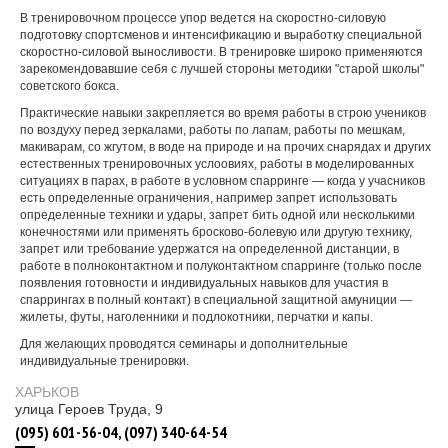
В тренировочном процессе упор ведется на скоростно-силовую
подготовку спортсменов и интенсификацию и выработку специальной
скоростно-силовой выносливости. В тренировке широко применяются
зарекомендовавшие себя с лучшей стороны методики "старой школы"
советского бокса.
Практические навыки закрепляется во время работы в строю учеников
по воздуху перед зеркалами, работы по лапам, работы по мешкам,
макиварам, со жгутом, в воде на природе и на прочих снарядах и других
естественных тренировочных услоовиях, работы в моделированных
ситуациях в парах, в работе в условном спарринге — когда у учасников
есть определенные ограничения, например запрет использовать
определенные техники и удары, запрет бить одной или несколькими
конечностями или применять бросково-болевую или другую технику,
запрет или требование удержатся на определенной дистанции, в
работе в полноконтактном и полуконтактном спарринге (только после
появления готовности и индивидуальных навыков для участия в
спаррингах в полный контакт) в специальной защитной амуниции —
жилеты, футы, наголенники и подлокотники, перчатки и капы.
Для желающих проводятся семинары и дополнительные
индивидуальные тренировки.
ХАРЬКОВ
улица Героев Труда, 9
(095) 601-56-04, (097) 340-64-54