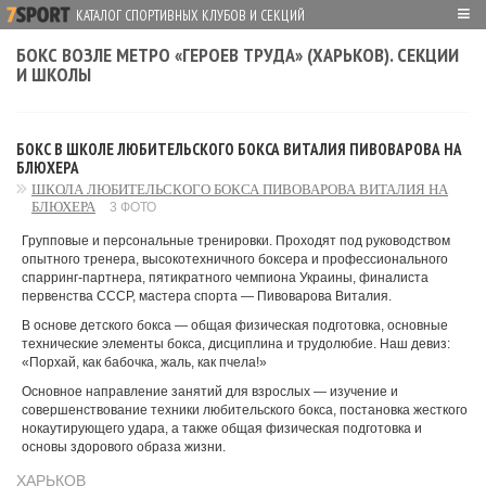
≡
КАТАЛОГ СПОРТИВНЫХ КЛУБОВ И СЕКЦИЙ
БОКС ВОЗЛЕ МЕТРО «ГЕРОЕВ ТРУДА» (ХАРЬКОВ). СЕКЦИИ
И ШКОЛЫ
БОКС В ШКОЛЕ ЛЮБИТЕЛЬСКОГО БОКСА ВИТАЛИЯ ПИВОВАРОВА НА
БЛЮХЕРА
ШКОЛА ЛЮБИТЕЛЬСКОГО БОКСА ПИВОВАРОВА ВИТАЛИЯ НА
БЛЮХЕРА
3 ФОТО
Групповые и персональные тренировки. Проходят под руководством
опытного тренера, высокотехничного боксера и профессионального
спарринг-партнера, пятикратного чемпиона Украины, финалиста
первенства СССР, мастера спорта — Пивоварова Виталия.
В основе детского бокса — общая физическая подготовка, основные
технические элементы бокса, дисциплина и трудолюбие. Наш девиз:
«Порхай, как бабочка, жаль, как пчела!»
Основное направление занятий для взрослых — изучение и
совершенствование техники любительского бокса, постановка жесткого
нокаутирующего удара, а также общая физическая подготовка и
основы здорового образа жизни.
ХАРЬКОВ