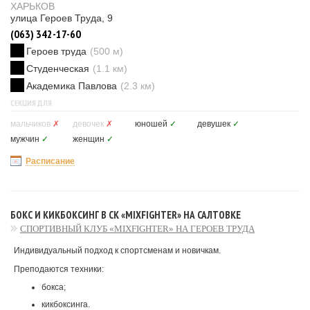
ХАРЬКОВ
улица Героев Труда, 9
(063) 342-17-60
Героев труда
(500 м)
Студенческая
(1.1 км)
Академика Павлова
(2.3 км)
СЕКЦИЯ ДЛЯ
мальчиков
✗
девочек
✗
юношей
✓
девушек
✓
мужчин
✓
женщин
✓
Расписание
БОКС И КИКБОКСИНГ В СК «MIXFIGHTER» НА САЛТОВКЕ
СПОРТИВНЫЙ КЛУБ «MIXFIGHTER» НА ГЕРОЕВ ТРУДА
Индивидуальный подход к спортсменам и новичкам.
Преподаются техники:
бокса;
кикбоксинга.