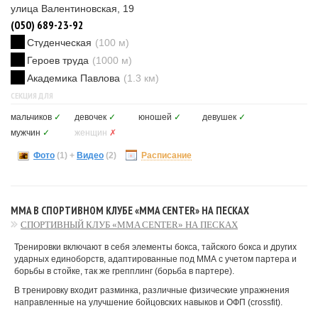
улица Валентиновская, 19
(050) 689-23-92
Студенческая
(100 м)
Героев труда
(1000 м)
Академика Павлова
(1.3 км)
СЕКЦИЯ ДЛЯ
мальчиков
✓
девочек
✓
юношей
✓
девушек
✓
мужчин
✓
женщин
✗
Фото
(1)
+
Видео
(2)
Расписание
MMA В СПОРТИВНОМ КЛУБЕ «MMA CENTER» НА ПЕСКАХ
СПОРТИВНЫЙ КЛУБ «MMA CENTER» НА ПЕСКАХ
Тренировки включают в себя элементы бокса, тайского бокса и других
ударных единоборств, адаптированные под ММА с учетом партера и
борьбы в стойке, так же грепплинг (борьба в партере).
В тренировку входит разминка, различные физические упражнения
направленные на улучшение бойцовских навыков и ОФП (crossfit).