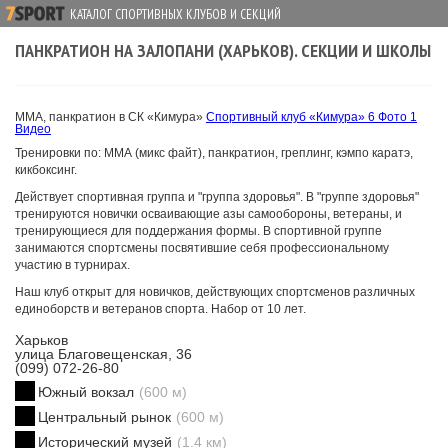
КАТАЛОГ СПОРТИВНЫХ КЛУБОВ И СЕКЦИЙ
ПАНКРАТИОН НА ЗАЛОПАНИ (ХАРЬКОВ). СЕКЦИИ И ШКОЛЫ
ММА, панкратион в СК «Кимура»
Спортивный клуб «Кимура»
6 Фото
1
Видео
Тренировки по: ММА (микс файт), панкратион, греплинг, кэмпо каратэ,
кикбоксинг.
Действует спортивная группа и "группа здоровья". В "группе здоровья"
тренируются новички осваивающие азы самообороны, ветераны, и
тренирующиеся для поддержания формы. В спортивной группе
занимаются спортсмены посвятившие себя профессиональному
участию в турнирах.
Наш клуб открыт для новичков, действующих спортсменов различных
единоборств и ветеранов спорта. Набор от 10 лет.
Харьков
улица Благовещенская, 36
(099) 072-26-80
Южный вокзал
(600 м)
Центральный рынок
(600 м)
Исторический музей
(1.4 км)