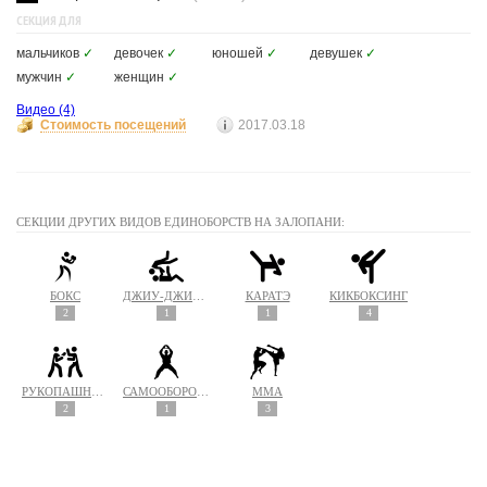
СЕКЦИЯ ДЛЯ
мальчиков
✓
девочек
✓
юношей
✓
девушек
✓
мужчин
✓
женщин
✓
Видео
(4)
Стоимость посещений
2017.03.18
СЕКЦИИ ДРУГИХ ВИДОВ ЕДИНОБОРСТВ НА ЗАЛОПАНИ:
БОКС
ДЖИУ-ДЖИТСУ
КАРАТЭ
КИКБОКСИНГ
2
1
1
4
РУКОПАШНЫЙ БОЙ
САМООБОРОНА
MMA
2
1
3