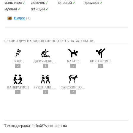
мальчиков
✓
девочек
✓
юношей
✓
девушек
✓
мужчин
✓
женщин
✓
Видео
(1)
СЕКЦИИ ДРУГИХ ВИДОВ ЕДИНОБОРСТВ НА ЗАЛОПАНИ:
БОКС
ДЖИУ-ДЖИТСУ
КАРАТЭ
КИКБОКСИНГ
2
1
1
4
ПАНКРАТИОН
РУКОПАШНЫЙ БОЙ
ТАЙСКИЙ БОКС (МУАЙ ТАЙ)
1
2
2
Техподдержка:
info@7sport.com.ua