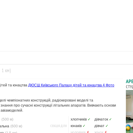
= 1 км)
АР
ітей та юнацтва
ДЮСШ Київського Палацу дітей та юнацтва
4 Фото
СТУ
делі чемпіонатних конструкцій, радіокеровані моделі та
нання про сучасні конструкції літальних апаратів. Вивчають основи
 авіамоделей.
о
(500 м)
хлопчиків
✓
дівчаток
✓
СЕКЦІЯ ДЛЯ
юнаків
✓
дівчат
✓
альна
(600 м)
чоловіків
✗
жінок
✗