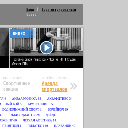
Вход
Зарегистрироваться
Guest
ВИДЕО
Програма реабілітаціх колін "Коліна FIT" | Студія
«Doctor-FIT»
ВЫ В РАЗДЕЛЕ
ПЕРЕЙТИ В РАЗДЕЛ
Спортивные
Аренда
секции
спортзалов
ЛЯ
4
АКВААЭРОБИКА
38
АКВАФИТНЕС
34
АШНЫЙ БОЙ
5
АРМРЕСТЛИНГ
5
ВОДНОЛЫЖНЫЙ СПОРТ
1
ВОЛЕЙБОЛ
19
О
1
ДЖИУ-ДЖИТСУ
28
ДЗЁДО
1
БОКСИНГ
60
ЛЕГКАЯ АТЛЕТИКА
14
ПЕЙНТБОЛ
1
ПИЛАТЕС
110
ПЛАВАНИЕ
49