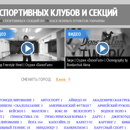
 СПОРТИВНЫХ КЛУБОВ И СЕКЦИЙ
00
СПОРТИВНЫХ СЕКЦИЙ ИЗ
70
НАСЕЛЕННЫХ ПУНКТОВ УКРАИНЫ
ДЕО
ВИДЕО
Тверк | Студия «DanceFam» | Choreography by
op Freestyle Hmel | Студия «DanceFam»
Bondarchuk Alena
СМЕНИТЬ ГОРОД:
Киев
ТОМОДЕЛИРОВАНИЕ
2
АВТОСПОРТ
1
АЙКИДО
69
АКАДЕМИЧЕСКАЯ ГРЕБ
ИНИЗМ / СКАЛОЛАЗАНИЕ
3
АМЕРИКАНСКИЙ ФУТБОЛ
7
АРМЕЙСКИЙ РУКОП
34
БЕЙСБОЛ
5
БИАТЛОН
1
БОКС
88
ВЕЛОСПОРТ
5
ВОДНОЕ ПОЛО
4
Л
2
ГИМНАСТИКА
136
ГРЕКО-РИМСКАЯ БОРЬБА
9
ДАРТС
1
ДЖИТКУНД
ЕЛИРОВАНИЕ
1
ЙОГА
164
КАПОЭЙРА
20
КАРАТЭ
92
КАРТИНГ
2
КИК
ОЛЬНЫЙ ТЕННИС
18
НИНДЗЮЦУ
3
ПАНКРАТИОН
5
ПАРУСНЫЙ СПОРТ
1