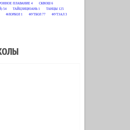
РОННОЕ ПЛАВАНИЕ
4
СКВОШ
6
Й)
54
ТАЙЦЗИЦЮАНЬ
1
ТАНЦЫ
125
ФЛОРБОЛ
1
ФУТБОЛ
77
ФУТЗАЛ
3
ШКОЛЫ