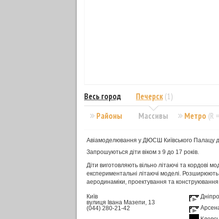
Весь город
Печерск
(1)
Районы
Массивы
Метро
(R 
Авіамоделювання у ДЮСШ Київського Палацу д
Запрошуються діти віком з 9 до 17 років.
Діти виготовляють вільно літаючі та кордові мо
експериментальні літаючі моделі. Розширюють з
аеродинаміки, проектування та конструювання
Київ
Дніпр
вулиця Івана Мазепи, 13
Арсен
(044) 280-21-42