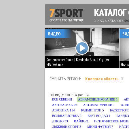
КАТАЛОГ
У НАС В КАТАЛОГЕ
69
ВИДЕО
ВИ
Contemporary Dance | Kovalenko Alina | Студия
«DanceFam»
Hip-h
СМЕНИТЬ РЕГИОН:
Киевская область
ПО ВИДУ СПОРТА (КИЕВ):
ВСЕ СЕКЦИИ
АВИАМОДЕЛИРОВАНИЕ
1
АВ
АКРОБАТИКА
26
АЛТИМАТ ФРИСБИ
1
АЛЬП
АЭРОБИКА
114
БАДМИНТОН
5
БАСКЕТБОЛ
ВОЛЬНАЯ БОРЬБА
9
ВЬЕТ ВО ДАО
1
ГАНДБО
ДЗЮДО
33
ИАЙДО
2
ИСТОРИЧЕСКОЕ МОД
ЛЫЖНЫЙ СПОРТ
3
МИНИ-ФУТБОЛ
7
НАСТ