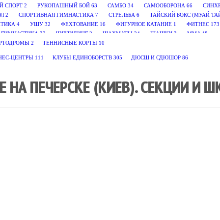
Й СПОРТ
2
РУКОПАШНЫЙ БОЙ
63
САМБО
34
САМООБОРОНА
66
СИНХ
ОЛ
2
СПОРТИВНАЯ ГИМНАСТИКА
7
СТРЕЛЬБА
6
ТАЙСКИЙ БОКС (МУАЙ ТА
ЕТИКА
4
УШУ
32
ФЕХТОВАНИЕ
16
ФИГУРНОЕ КАТАНИЕ
1
ФИТНЕС
173
 ГИМНАСТИКА
32
ЧИРЛИДИНГ
2
ШАХМАТЫ
24
ШАШКИ
3
MMA
48
РТОДРОМЫ
2
ТЕННИСНЫЕ КОРТЫ
10
НЕС-ЦЕНТРЫ
111
КЛУБЫ ЕДИНОБОРСТВ
305
ДЮСШ И СДЮШОР
86
НА ПЕЧЕРСКЕ (КИЕВ). СЕКЦИИ И 