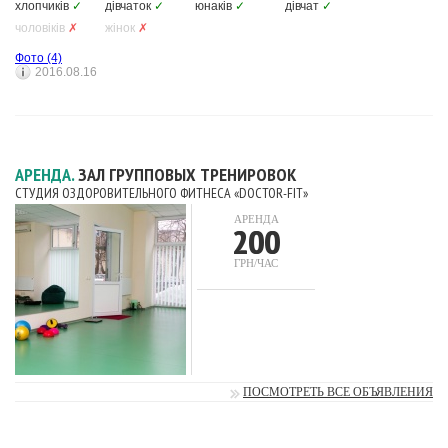
хлопчиків
✓
дівчаток
✓
юнаків
✓
дівчат
✓
чоловіків
✗
жінок
✗
Фото
(4)
2016.08.16
АРЕНДА.
ЗАЛ ГРУППОВЫХ ТРЕНИРОВОК
СТУДИЯ ОЗДОРОВИТЕЛЬНОГО ФИТНЕСА «DOCTOR-FIT»
АРЕНДА
200
ГРН/ЧАС
ПОСМОТРЕТЬ ВСЕ ОБЪЯВЛЕНИЯ