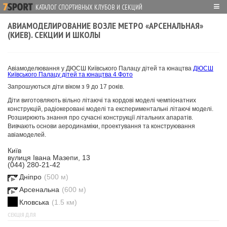
≡
КАТАЛОГ СПОРТИВНЫХ КЛУБОВ И СЕКЦИЙ
АВИАМОДЕЛИРОВАНИЕ ВОЗЛЕ МЕТРО «АРСЕНАЛЬНАЯ»
(КИЕВ). СЕКЦИИ И ШКОЛЫ
Авіамоделювання у ДЮСШ Київського Палацу дітей та юнацтва
ДЮСШ
Київського Палацу дітей та юнацтва
4 Фото
Запрошуються діти віком з 9 до 17 років.
Діти виготовляють вільно літаючі та кордові моделі чемпіонатних
конструкцій, радіокеровані моделі та експериментальні літаючі моделі.
Розширюють знання про сучасні конструкції літальних апаратів.
Вивчають основи аеродинаміки, проектування та конструювання
авіамоделей.
Київ
вулиця Івана Мазепи, 13
(044) 280-21-42
Дніпро
(500 м)
Арсенальна
(600 м)
Кловська
(1.5 км)
СЕКЦІЯ ДЛЯ