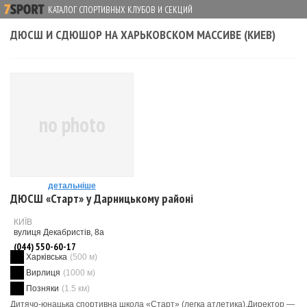
КАТАЛОГ СПОРТИВНЫХ КЛУБОВ И СЕКЦИЙ
ДЮСШ И СДЮШОР НА ХАРЬКОВСКОМ МАССИВЕ (КИЕВ)
no photo
детальніше
ДЮСШ «Старт» у Дарницькому районі
КИЇВ
вулиця Декабристів, 8а
(044) 550-60-17
Харківська
(500 м)
Вирлиця
(1000 м)
Позняки
(1.5 км)
Дитячо-юнацька спортивна школа «Старт» (легка атлетика).Директор —