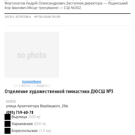
Фортунатов Андрій Олександрович.Заступник директора — Ліщинський
Ігор Іванович.Місце тренування — СШ №302.
ЛЕГКА АТЛЕТИКА
ФУТБОЛЬНІ ПОЛЯ
no photo
подробнее
( + 2 ФОТО + 1 ВИДЕО )
Отделение художественной гимнастики ДЮСШ №3
КИЕВ
улица Архитектора Вербицкого, 26в
(093) 739-60-78
Вырлица
(500 м)
Харьковская
(800 м)
Бориспольская
(1.6 км)