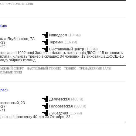
КА
ФУТБОЛЬНІ ПОЛЯ
Київ
Ипподром
(1.4 км)
ла Якубовского, 7А
Теремки
(1.6 км)
0-33
0-35
Выставочный центр
(1.8 км)
ована в 1992 році.Загальна кількість вихованців ДЮСШ-15 становить
 група). Кількість тренерів складає: 34 чоловіки. 19 вихованців ДЮСШ-15
ладу збірних команд...
ЛЫЖНЫЙ СПОРТ
НАСТОЛЬНЫЙ ТЕННИС
ТЕННИС
ТРЕНАЖЕРНЫЕ ЗАЛЫ
БОЛЬНЫЕ ПОЛЯ
улес»
Демиевская
(400 м)
лосеевский, 23
Голосеевская
(500 м)
7-27
7-71
Лыбедская
(1.5 км)
ес» по проспекту 40-летия Октября, 23.