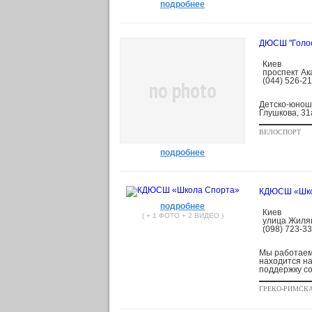
подробнее
ДЮСШ "Голо
Киев
проспект Ак
(044) 526-2
no photo
Детско-юноше
Глушкова, 31
ВЕЛОСПОРТ
подробнее
КДЮСШ «Шко
подробнее
Киев
( + 1 ФОТО + 2 ВИДЕО )
улица Жилян
(098) 723-3
Мы работаем
находится н
поддержку со
ГРЕКО-РИМСКА