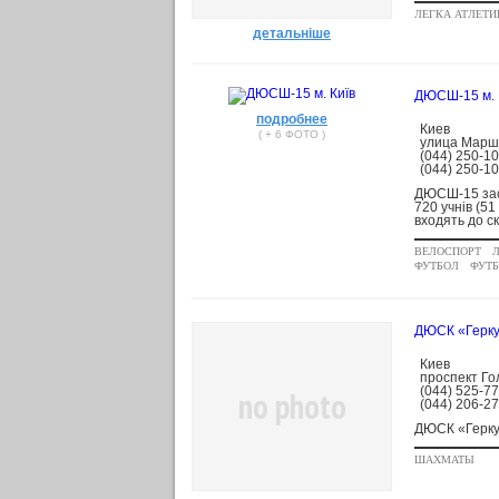
ЛЕГКА АТЛЕТИ
детальніше
ДЮСШ-15 м. 
подробнее
Киев
( + 6 ФОТО )
улица Марша
(044) 250-1
(044) 250-1
ДЮСШ-15 засн
720 учнів (51
входять до ск
ВЕЛОСПОРТ
ФУТБОЛ
ФУТ
ДЮСК «Герк
Киев
проспект Го
(044) 525-7
no photo
(044) 206-2
ДЮСК «Геркул
ШАХМАТЫ