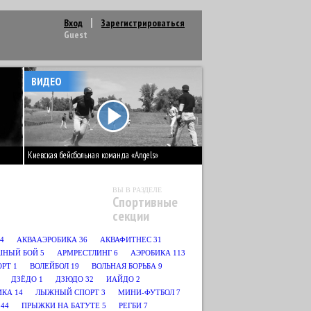
Вход
Зарегистрироваться
Guest
ВИДЕО
Киевская бейсбольная команда «Angels»
ВЫ В РАЗДЕЛЕ
Спортивные
секции
4
АКВААЭРОБИКА
36
АКВАФИТНЕС
31
ШНЫЙ БОЙ
5
АРМРЕСТЛИНГ
6
АЭРОБИКА
113
ОРТ
1
ВОЛЕЙБОЛ
19
ВОЛЬНАЯ БОРЬБА
9
ДЗЁДО
1
ДЗЮДО
32
ИАЙДО
2
ИКА
14
ЛЫЖНЫЙ СПОРТ
3
МИНИ-ФУТБОЛ
7
44
ПРЫЖКИ НА БАТУТЕ
5
РЕГБИ
7