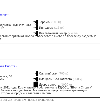
сеево"
Теремки
(100 м)
адемика Глушкова, 31а
Ипподром
(1.5 км)
1-95
Выставочный центр
(2.4 км)
ская спортивная школа "Голосеево" в Киеве по проспекту Академика
а.
ла Спорта»
Олимпийская
(700 м)
ская, 46
Площадь Льва Толстого
(800 м)
3-62
Дворец спорта
(1000 м)
 с 2011 года. Комунальная собственность КДЮСШ "Школа Спорта"
а балансе города Киева. Мы имеем мощную административную
 стороны городских властей и многих...
Я БОРЬБА
ЗАЛЫ ГРУППОВЫХ ТРЕНИРОВОК