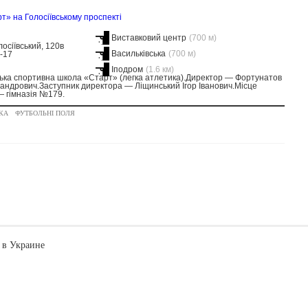
 на Голосіївському проспекті
Виставковий центр
(700 м)
осіївський, 120в
Васильківська
(700 м)
0-17
Іподром
(1.6 км)
ка спортивна школа «Старт» (легка атлетика).Директор — Фортунатов
андрович.Заступник директора — Ліщинський Ігор Іванович.Місце
 гімназія №179.
КА
ФУТБОЛЬНІ ПОЛЯ
 в Украине