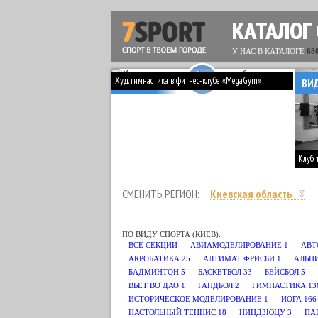
КАТАЛОГ
У НАС В КАТАЛОГЕ
68
Худ. гимнастика в фитнес-клубе «MegaGym»
ВИДЕО
ВИ
Клуб 
СМЕНИТЬ РЕГИОН:
Киевская область
ПО ВИДУ СПОРТА (КИЕВ):
ВСЕ СЕКЦИИ
АВИАМОДЕЛИРОВАНИЕ
1
АВТ
АКРОБАТИКА
25
АЛТИМАТ ФРИСБИ
1
АЛЬП
БАДМИНТОН
5
БАСКЕТБОЛ
33
БЕЙСБОЛ
5
ВЬЕТ ВО ДАО
1
ГАНДБОЛ
2
ГИМНАСТИКА
13
ИСТОРИЧЕСКОЕ МОДЕЛИРОВАНИЕ
1
ЙОГА
166
НАСТОЛЬНЫЙ ТЕННИС
18
НИНДЗЮЦУ
3
ПА