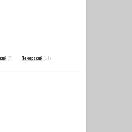
кий
(7)
Печерский
(11)