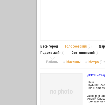
Весь город
Голосеевский
(6)
Дар
Подольский
(5)
Святошинский
(5)
Районы
Массивы
Метро
(R 
ДЮСШ «Стар
Київ
вулиця Сєче
(044) 550-6
no photo
Дитячо-юнаць
Андрій Олекс
тренування 