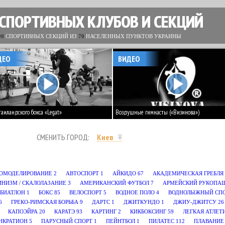
 СПОРТИВНЫХ КЛУБОВ И СЕКЦИЙ
00
СПОРТИВНЫХ СЕКЦИЙ ИЗ
70
НАСЕЛЕННЫХ ПУНКТОВ УКРАИНЫ
ДЕО
ВИДЕО
таиландского бокса «Legat»
Воздушные гимнасты («Визинова»)
СМЕНИТЬ ГОРОД:
Киев
ОМОДЕЛИРОВАНИЕ
2
АВТОСПОРТ
1
АЙКИДО
67
АКАДЕМИЧЕСКАЯ ГРЕБЛЯ
ИНИЗМ / СКАЛОЛАЗАНИЕ
3
АМЕРИКАНСКИЙ ФУТБОЛ
7
АРМЕЙСКИЙ РУКОПА
БИАТЛОН
1
БОКС
85
ВЕЛОСПОРТ
5
ВОДНОЕ ПОЛО
4
ВОДНОЛЫЖНЫЙ СП
6
ГРЕКО-РИМСКАЯ БОРЬБА
9
ДАРТС
1
ДЖИТКУНДО
1
ДЖИУ-ДЖИТСУ
26
КАПОЭЙРА
20
КАРАТЭ
93
КАРТИНГ
2
КИКБОКСИНГ
59
ЛЕГКАЯ АТЛЕТ
НКРАТИОН
5
ПАРУСНЫЙ СПОРТ
1
ПЕЙНТБОЛ
1
ПИЛАТЕС
112
ПЛАВАНИЕ