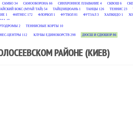
САМБО
34
САМООБОРОНА
66
СИНХРОННОЕ ПЛАВАНИЕ
4
СКВОШ
6
СК
ТАЙСКИЙ БОКС (МУАЙ ТАЙ)
54
ТАЙЦЗИЦЮАНЬ
1
ТАНЦЫ
126
ТЕННИС
23
НИЕ
1
ФИТНЕС
172
ФЛОРБОЛ
1
ФУТБОЛ
81
ФУТЗАЛ
3
ХАПКИДО
1
ХО
MA
48
РТОДРОМЫ
2
ТЕННИСНЫЕ КОРТЫ
10
ТНЕС-ЦЕНТРЫ
112
КЛУБЫ ЕДИНОБОРСТВ
298
ДЮСШ И СДЮШОР
86
ОЛОСЕЕВСКОМ РАЙОНЕ (КИЕВ)