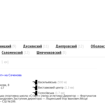
ницкий
(9)
Деснянский
(11)
Днепровский
(12)
Оболонс
Соломенский
(12)
Шевченковский
(8)
= 1 км)
т» на Сеченова
Васильківська
(500 м)
нова, 8
Виставковий центр
(1.3 км)
0-17
Голосіївська
(1.7 км)
ка спортивна школа «Старт» (легка атлетика).Директор — Фортунатов
андрович.Заступник директора — Ліщинський Ігор Іванович.Місце
— СШ №186.