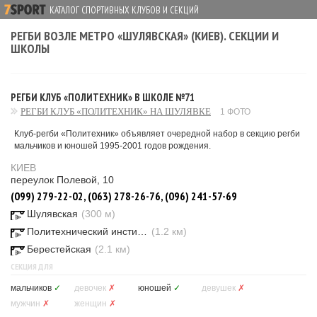
КАТАЛОГ СПОРТИВНЫХ КЛУБОВ И СЕКЦИЙ
РЕГБИ ВОЗЛЕ МЕТРО «ШУЛЯВСКАЯ» (КИЕВ). СЕКЦИИ И
ШКОЛЫ
РЕГБИ КЛУБ «ПОЛИТЕХНИК» В ШКОЛЕ №71
РЕГБИ КЛУБ «ПОЛИТЕХНИК» НА ШУЛЯВКЕ
1 ФОТО
Клуб-регби «Политехник» объявляет очередной набор в секцию регби
мальчиков и юношей 1995-2001 годов рождения.
КИЕВ
переулок Полевой, 10
(099) 279-22-02, (063) 278-26-76, (096) 241-57-69
Шулявская
(300 м)
Политехнический институт
(1.2 км)
Берестейская
(2.1 км)
СЕКЦИЯ ДЛЯ
мальчиков
✓
девочек
✗
юношей
✓
девушек
✗
мужчин
✗
женщин
✗