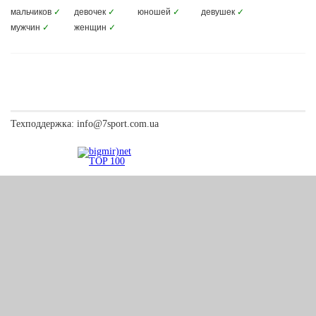
мальчиков
✓
девочек
✓
юношей
✓
девушек
✓
мужчин
✓
женщин
✓
Техподдержка:
info@7sport.com.ua