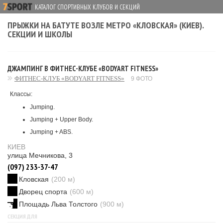
КАТАЛОГ СПОРТИВНЫХ КЛУБОВ И СЕКЦИЙ
ПРЫЖКИ НА БАТУТЕ ВОЗЛЕ МЕТРО «КЛОВСКАЯ» (КИЕВ).
СЕКЦИИ И ШКОЛЫ
ДЖАМПИНГ В ФИТНЕС-КЛУБЕ «BODYART FITNESS»
ФИТНЕС-КЛУБ «BODYART FITNESS»
9 ФОТО
Классы:
Jumping.
Jumping + Upper Body.
Jumping + ABS.
КИЕВ
улица Мечникова, 3
(097) 233-37-47
Кловская
(200 м)
Дворец спорта
(600 м)
Площадь Льва Толстого
(900 м)
СЕКЦИЯ ДЛЯ