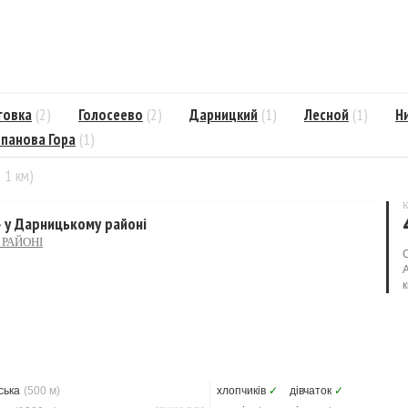
говка
(2)
Голосеево
(2)
Дарницкий
(1)
Лесной
(1)
Н
панова Гора
(1)
= 1 км)
К
 у Дарницькому районі
РАЙОНІ
ська
(500 м)
хлопчиків
✓
дівчаток
✓