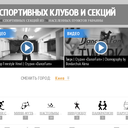
 СПОРТИВНЫХ КЛУБОВ И СЕКЦИЙ
00
СПОРТИВНЫХ СЕКЦИЙ ИЗ
70
НАСЕЛЕННЫХ ПУНКТОВ УКРАИНЫ
ДЕО
ВИДЕО
Тверк | Студия «DanceFam» | Choreography by
op Freestyle Hmel | Студия «DanceFam»
Bondarchuk Alena
СМЕНИТЬ ГОРОД:
Киев
ЛЫЖНЫЙ СПОРТ
МИНИ-ФУТБОЛ
НАСТОЛЬНЫЙ ТЕННИС
НИНДЗЮЦУ
ПАНКРАТИОН
3
7
18
3
5