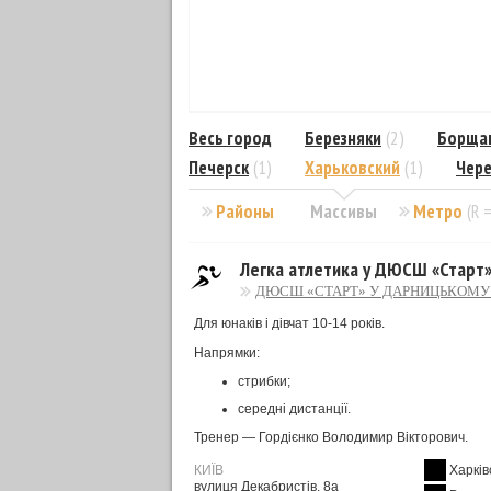
Весь город
Березняки
(2)
Борща
Печерск
(1)
Харьковский
(1)
Чере
Районы
Массивы
Метро
(R 
Легка атлетика у ДЮСШ «Старт»
ДЮСШ «СТАРТ» У ДАРНИЦЬКОМУ 
Для юнаків і дівчат 10-14 років.
Напрямки:
стрибки;
середні дистанції.
Тренер — Гордієнко Володимир Вікторович.
КИЇВ
Харків
вулиця Декабристів, 8а