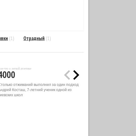
ивки
(1)
Отрадный
(1)
ое-что о легкой атлетике
4000
Столько отжиманий выполнил за один подход
Андрей Косташ, 7-летний ученик одной из
киевских школ