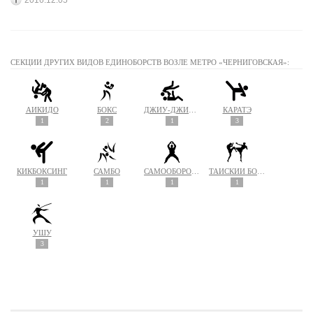
2016.12.05
СЕКЦИИ ДРУГИХ ВИДОВ ЕДИНОБОРСТВ ВОЗЛЕ МЕТРО «ЧЕРНИГОВСКАЯ»:
АЙКИДО
БОКС
ДЖИУ-ДЖИТСУ
КАРАТЭ
1
2
1
3
КИКБОКСИНГ
САМБО
САМООБОРОНА
ТАЙСКИЙ БОКС (МУАЙ ТАЙ)
1
1
1
1
УШУ
3