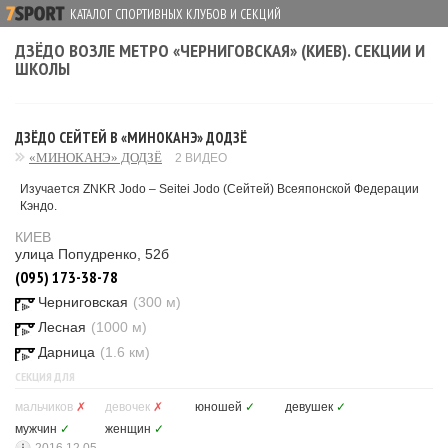
КАТАЛОГ СПОРТИВНЫХ КЛУБОВ И СЕКЦИЙ
ДЗЁДО ВОЗЛЕ МЕТРО «ЧЕРНИГОВСКАЯ» (КИЕВ). СЕКЦИИ И
ШКОЛЫ
ДЗЁДО СЕЙТЕЙ В «МИНОКАНЭ» ДОДЗЁ
«МИНОКАНЭ» ДОДЗЁ
2 ВИДЕО
Изучается ZNKR Jodo – Seitei Jodo (Сейтей) Всеяпонской Федерации
Кэндо.
КИЕВ
улица Попудренко, 52б
(095) 173-38-78
Черниговская
(300 м)
Лесная
(1000 м)
Дарница
(1.6 км)
СЕКЦИЯ ДЛЯ
мальчиков
✗
девочек
✗
юношей
✓
девушек
✓
мужчин
✓
женщин
✓