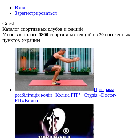
Вход
Зарегистрироваться
Guest
Каталог спортивных клубов и секций
У нас в каталоге
6800
спортивных секций из
70
населенных
пунктов Украины
Програма
реабілітаціх колін "Коліна FIT" | Студія «Doctor-
FIT»
Видео