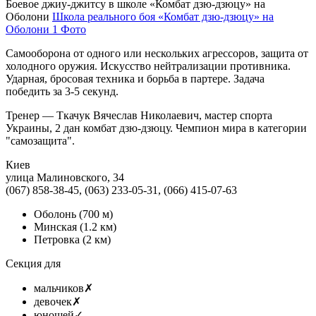
Боевое джиу-джитсу в школе «Комбат дзю-дзюцу» на
Оболони
Школа реального боя «Комбат дзю-дзюцу» на
Оболони
1 Фото
Самооборона от одного или нескольких агрессоров, защита от
холодного оружия. Искусство нейтрализации противника.
Ударная, бросовая техника и борьба в партере. Задача
победить за 3-5 секунд.
Тренер — Ткачук Вячеслав Николаевич, мастер спорта
Украины, 2 дан комбат дзю-дзюцу. Чемпион мира в категории
"самозащита".
Киев
улица Малиновского, 34
(067) 858-38-45, (063) 233-05-31, (066) 415-07-63
Оболонь
(700 м)
Минская
(1.2 км)
Петровка
(2 км)
Секция для
мальчиков
✗
девочек
✗
юношей
✓