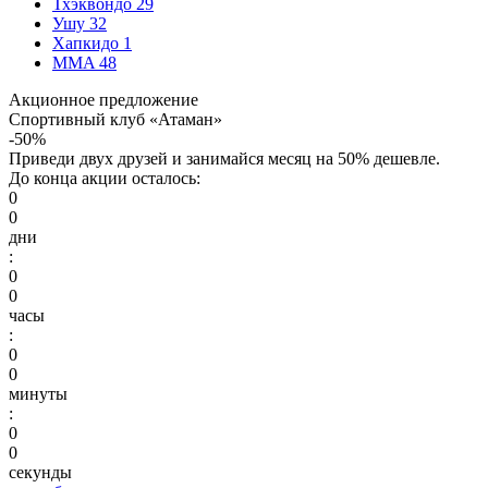
Тхэквондо
29
Ушу
32
Хапкидо
1
MMA
48
Акционное предложение
Спортивный клуб «Атаман»
-50%
Приведи двух друзей и занимайся месяц на 50% дешевле.
До конца акции осталось:
0
0
дни
:
0
0
часы
:
0
0
минуты
:
0
0
секунды