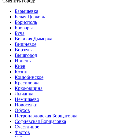
Сменить город:
Барышевка
Белая Церковь
Борисполь
Бровары
Буча
Великая Дымерка
Вишневое
Ворзель
Вышгород
Ирпень
Киев
Козин
Коцюбинское
Красиловка
Крюковщина
Лычанка
Немишаево
Новоселки
Обухов
Петропавловская Борщаговка
Софиевская Борщаговка
Счастливое
Фастов