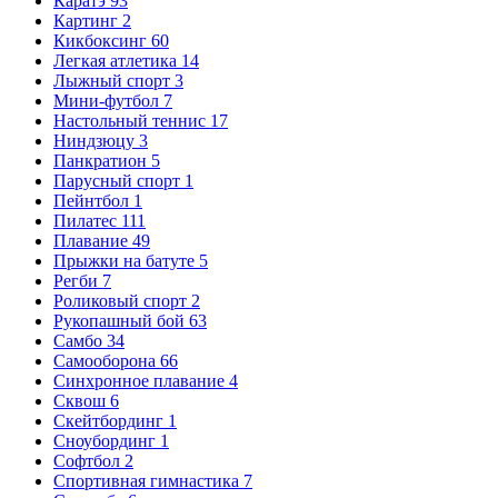
Каратэ
93
Картинг
2
Кикбоксинг
60
Легкая атлетика
14
Лыжный спорт
3
Мини-футбол
7
Настольный теннис
17
Ниндзюцу
3
Панкратион
5
Парусный спорт
1
Пейнтбол
1
Пилатес
111
Плавание
49
Прыжки на батуте
5
Регби
7
Роликовый спорт
2
Рукопашный бой
63
Самбо
34
Самооборона
66
Синхронное плавание
4
Сквош
6
Скейтбординг
1
Сноубординг
1
Софтбол
2
Спортивная гимнастика
7