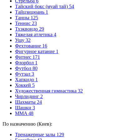
Стрельба
6
Тайский бокс (муай тай)
54
Тайцзицюань
1
Танцы
125
Теннис
23
Тхэквондо
29
Тяжелая атлетика
4
Ушу
32
Фехтование
16
Фигурное катание
1
Фитнес
171
Флорбол
1
Футбол
80
Футзал
3
Хапкидо
1
Хоккей
5
Художественная гимнастика
32
Чирлидинг
2
Шахматы
24
Шашки
3
MMA
48
По назначению (Киев):
Тренажерные залы
129