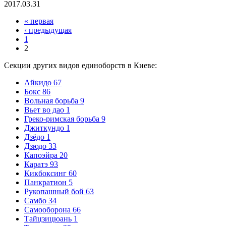
2017.03.31
« первая
‹ предыдущая
1
2
Секции других видов единоборств в Киеве:
Айкидо
67
Бокс
86
Вольная борьба
9
Вьет во дао
1
Греко-римская борьба
9
Джиткундо
1
Дзёдо
1
Дзюдо
33
Капоэйра
20
Каратэ
93
Кикбоксинг
60
Панкратион
5
Рукопашный бой
63
Самбо
34
Самооборона
66
Тайцзицюань
1