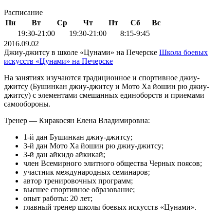
Расписание
Пн
Вт
Ср
Чт
Пт
Сб
Вс
19:30-21:00
19:30-21:00
8:15-9:45
2016.09.02
Джиу-джитсу в школе «Цунами» на Печерске
Школа боевых
искусств «Цунами» на Печерске
На занятиях изучаются традиционное и спортивное джиу-
джитсу (Бушинкан джиу-джитсу и Мото Ха йошин рю джиу-
джитсу) с элементами смешанных единоборств и приемами
самообороны.
Тренер — Киракосян Елена Владимировна:
1-й дан Бушинкан джиу-джитсу;
3-й дан Мото Ха йошин рю джиу-джитсу;
3-й дан айкидо айкикай;
член Всемирного элитного общества Черных поясов;
участник международных семинаров;
автор тренировочных программ;
высшее спортивное образование;
опыт работы: 20 лет;
главный тренер школы боевых искусств «Цунами».