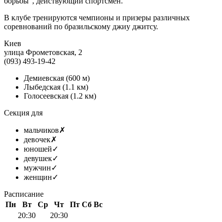
борьбы", действующий спортсмен.
В клубе тренируются чемпионы и призеры различных
соревнований по бразильскому джиу джитсу.
Киев
улица Фрометовская, 2
(093) 493-19-42
Демиевская
(600 м)
Лыбедская
(1.1 км)
Голосеевская
(1.2 км)
Секция для
мальчиков
✗
девочек
✗
юношей
✓
девушек
✓
мужчин
✓
женщин
✓
Расписание
Пн
Вт
Ср
Чт
Пт
Сб
Вс
20:30
20:30