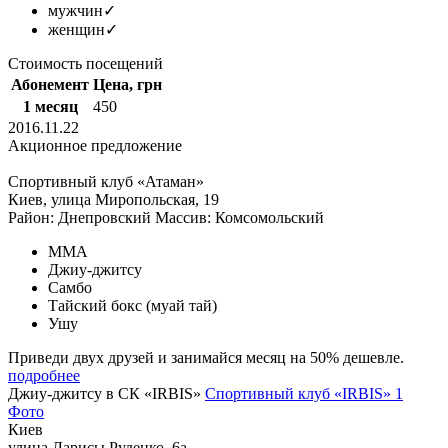
мужчин
✓
женщин
✓
Стоимость посещений
Абонемент
Цена, грн
1 месяц
450
2016.11.22
Акционное предложение
Спортивный клуб «Атаман»
Киев, улица Миропольская, 19
Район: Днепровский
Массив: Комсомольский
MMA
Джиу-джитсу
Самбо
Тайский бокс (муай тай)
Ушу
Приведи двух друзей и занимайся месяц на 50% дешевле.
подробнее
Джиу-джитсу в СК «IRBIS»
Спортивный клуб «IRBIS»
1
Фото
Киев
улица Ларисы Руденко, 6а