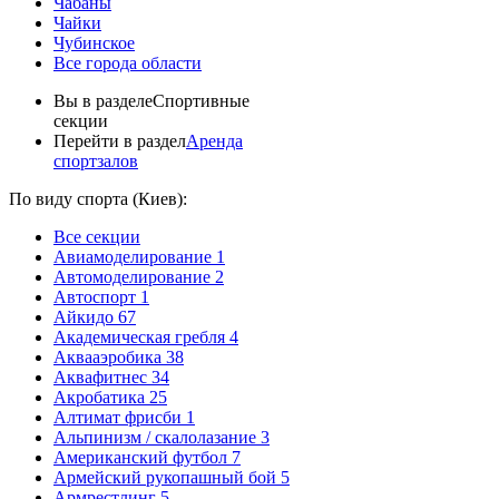
Чабаны
Чайки
Чубинское
Все города области
Вы в разделе
Спортивные
секции
Перейти в раздел
Аренда
спортзалов
По виду спорта (Киев):
Все секции
Авиамоделирование
1
Автомоделирование
2
Автоспорт
1
Айкидо
67
Академическая гребля
4
Аквааэробика
38
Аквафитнес
34
Акробатика
25
Алтимат фрисби
1
Альпинизм / скалолазание
3
Американский футбол
7
Армейский рукопашный бой
5
Армрестлинг
5