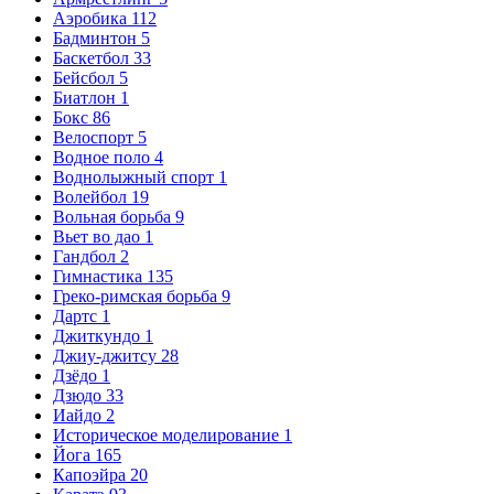
Аэробика
112
Бадминтон
5
Баскетбол
33
Бейсбол
5
Биатлон
1
Бокс
86
Велоспорт
5
Водное поло
4
Воднолыжный спорт
1
Волейбол
19
Вольная борьба
9
Вьет во дао
1
Гандбол
2
Гимнастика
135
Греко-римская борьба
9
Дартс
1
Джиткундо
1
Джиу-джитсу
28
Дзёдо
1
Дзюдо
33
Иайдо
2
Историческое моделирование
1
Йога
165
Капоэйра
20