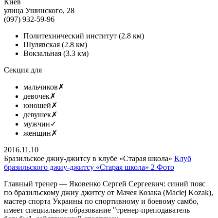
Киев
улица Ушинского, 28
(097) 932-59-96
Политехнический институт
(2.8 км)
Шулявская
(2.8 км)
Вокзальная
(3.3 км)
Секция для
мальчиков
✗
девочек
✗
юношей
✗
девушек
✗
мужчин
✓
женщин
✗
2016.11.10
Бразильское джиу-джитсу в клубе «Старая школа»
Клуб
бразильского джиу-джитсу «Старая школа»
2 Фото
Главный тренер — Яковенко Сергей Сергеевич: синий пояс
по бразильскому джиу джитсу от Мачея Козака (Maciej Kozak),
мастер спорта Украины по спортивному и боевому самбо,
имеет специальное образование "тренер-преподаватель