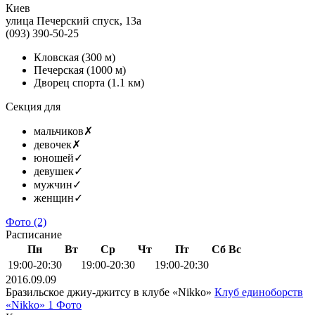
Киев
улица Печерский спуск, 13а
(093) 390-50-25
Кловская
(300 м)
Печерская
(1000 м)
Дворец спорта
(1.1 км)
Секция для
мальчиков
✗
девочек
✗
юношей
✓
девушек
✓
мужчин
✓
женщин
✓
Фото
(2)
Расписание
Пн
Вт
Ср
Чт
Пт
Сб
Вс
19:00-20:30
19:00-20:30
19:00-20:30
2016.09.09
Бразильское джиу-джитсу в клубе «Nikko»
Клуб единоборств
«Nikko»
1 Фото