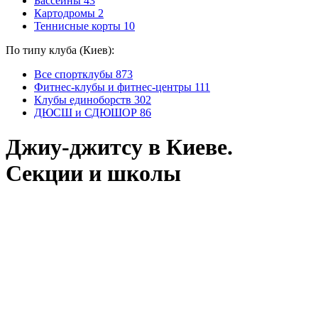
Бассейны
43
Картодромы
2
Теннисные корты
10
По типу клуба (Киев):
Все спортклубы
873
Фитнес-клубы и фитнес-центры
111
Клубы единоборств
302
ДЮСШ и СДЮШОР
86
Джиу-джитсу в Киеве.
Секции и школы